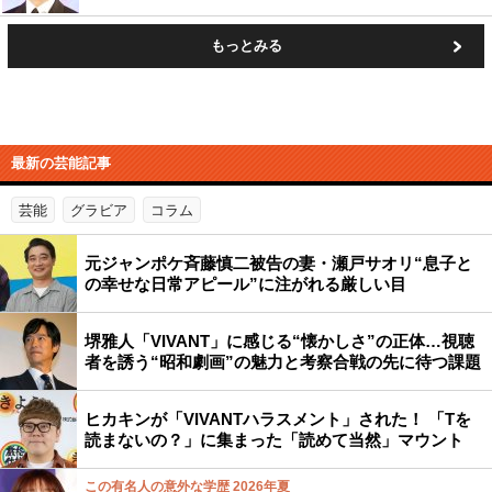
もっとみる
最新の芸能記事
芸能
グラビア
コラム
元ジャンポケ斉藤慎二被告の妻・瀬戸サオリ“息子と
の幸せな日常アピール”に注がれる厳しい目
堺雅人「VIVANT」に感じる“懐かしさ”の正体…視聴
者を誘う“昭和劇画”の魅力と考察合戦の先に待つ課題
ヒカキンが「VIVANTハラスメント」された！ 「Tを
読まないの？」に集まった「読めて当然」マウント
この有名人の意外な学歴 2026年夏