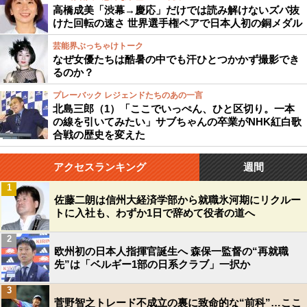
高橋成美「渋幕→慶応」だけでは読み解けないズバ抜
けた回転の速さ 世界選手権ペアで日本人初の銅メダル
芸能界ぶっちゃけトーク
なぜ女優たちは酷暑の中でも汗ひとつかかず撮影でき
るのか？
プレーバック レジェンドたちのあの一言
北島三郎（1）「ここでいっぺん、ひと区切り。一本
の線を引いてみたい」サブちゃんの卒業がNHK紅白歌
合戦の歴史を変えた
アクセスランキング
週間
1
佐藤二朗は信州大経済学部から就職氷河期にリクルー
トに入社も、わずか1日で辞めて役者の道へ
2
欧州初の日本人指揮官誕生へ 森保一監督の“再就職
先”は「ベルギー1部の日系クラブ」一択か
3
菅野智之トレード不成立の裏に致命的な“前科”…ここ