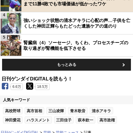
まで11勝4敗でも市場価値が低かったワケ
4
強いショック状態の清水アキラに心配の声…子供を亡
くした神田正輝らもたどった遺族ケアの道のり
5
腎臓病（4）ソーセージ、ちくわ、プロセスチーズの
取り過ぎが腎機能を低下させる
もっとみる
日刊ゲンダイDIGITALを読もう！
6.6万
18.5万
人気キーワード
高校野球
高市首相
三山凌輝
青木歌音
清水アキラ
神田愛花
ハラスメント
三田佳子
萩本欽一
高市政権
日刊ゲンダイDIGITAL
芸能
芸能ニュース
記事