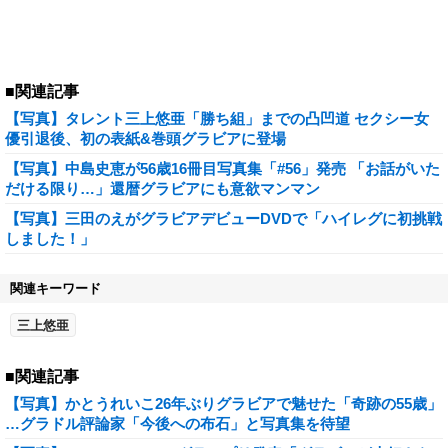
■関連記事
【写真】タレント三上悠亜「勝ち組」までの凸凹道 セクシー女
優引退後、初の表紙&巻頭グラビアに登場
【写真】中島史恵が56歳16冊目写真集「#56」発売 「お話がいた
だける限り…」還暦グラビアにも意欲マンマン
【写真】三田のえがグラビアデビューDVDで「ハイレグに初挑戦
しました！」
関連キーワード
三上悠亜
■関連記事
【写真】かとうれいこ26年ぶりグラビアで魅せた「奇跡の55歳」
…グラドル評論家「今後への布石」と写真集を待望