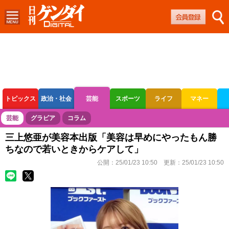
トピックス
政治・社会
芸能
スポーツ
ライフ
マネー
ボートレース
競輪
オートレース
芸能
グラビア
コラム
三上悠亜が美容本出版「美容は早めにやったもん勝
ちなので若いときからケアして」
公開：
25/01/23 10:50
更新：
25/01/23 10:50