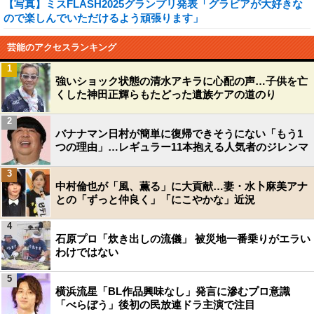
【写真】ミスFLASH2025グランプリ発表「グラビアが大好きな
ので楽しんでいただけるよう頑張ります」
芸能のアクセスランキング
1
強いショック状態の清水アキラに心配の声…子供を亡
くした神田正輝らもたどった遺族ケアの道のり
2
バナナマン日村が簡単に復帰できそうにない「もう1
つの理由」…レギュラー11本抱える人気者のジレンマ
3
中村倫也が「風、薫る」に大貢献…妻・水卜麻美アナ
との「ずっと仲良く」「にこやかな」近況
4
石原プロ「炊き出しの流儀」 被災地一番乗りがエラい
わけではない
5
横浜流星「BL作品興味なし」発言に滲むプロ意識
「べらぼう」後初の民放連ドラ主演で注目