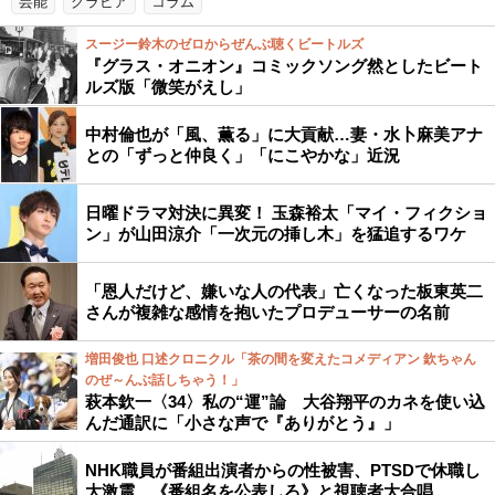
芸能
グラビア
コラム
スージー鈴木のゼロからぜんぶ聴くビートルズ
『グラス・オニオン』コミックソング然としたビート
ルズ版「微笑がえし」
中村倫也が「風、薫る」に大貢献…妻・水卜麻美アナ
との「ずっと仲良く」「にこやかな」近況
日曜ドラマ対決に異変！ 玉森裕太「マイ・フィクショ
ン」が山田涼介「一次元の挿し木」を猛追するワケ
「恩人だけど、嫌いな人の代表」亡くなった板東英二
さんが複雑な感情を抱いたプロデューサーの名前
増田俊也 口述クロニクル「茶の間を変えたコメディアン 欽ちゃん
のぜ～んぶ話しちゃう！」
萩本欽一〈34〉私の“運”論 大谷翔平のカネを使い込
んだ通訳に「小さな声で『ありがとう』」
NHK職員が番組出演者からの性被害、PTSDで休職し
大激震…《番組名を公表しろ》と視聴者大合唱