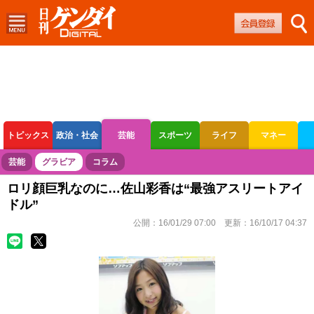
トピックス
政治・社会
芸能
スポーツ
ライフ
マネー
ボートレース
競輪
オートレース
芸能
グラビア
コラム
ロリ顔巨乳なのに…佐山彩香は“最強アスリートアイ
ドル”
公開：
16/01/29 07:00
更新：
16/10/17 04:37