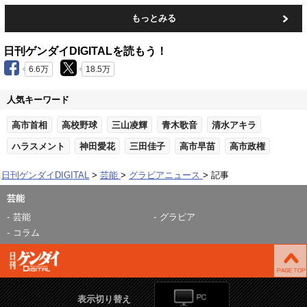
もっとみる
日刊ゲンダイDIGITALを読もう！
6.6万
18.5万
人気キーワード
高市首相
高校野球
三山凌輝
青木歌音
清水アキラ
ハラスメント
神田愛花
三田佳子
高市早苗
高市政権
日刊ゲンダイDIGITAL
芸能
グラビアニュース
記事
芸能
芸能
グラビア
コラム
表示切り替え