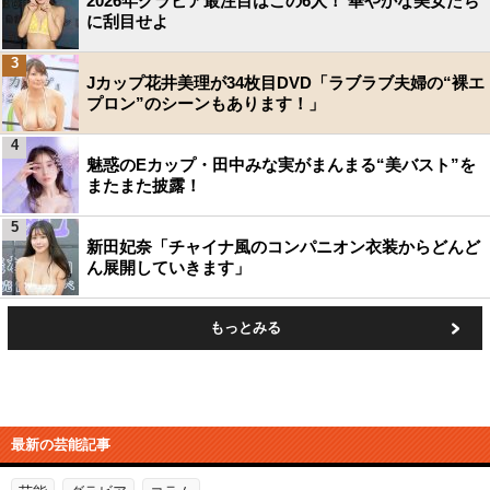
2026年グラビア最注目はこの6人！ 華やかな美女たち
に刮目せよ
3
Jカップ花井美理が34枚目DVD「ラブラブ夫婦の“裸エ
プロン”のシーンもあります！」
4
魅惑のEカップ・田中みな実がまんまる“美バスト”を
またまた披露！
5
新田妃奈「チャイナ風のコンパニオン衣装からどんど
ん展開していきます」
もっとみる
最新の芸能記事