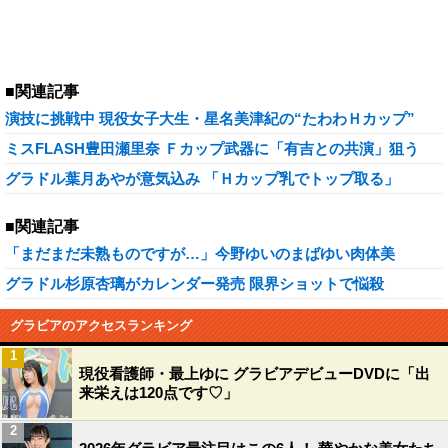
■関連記事
演技に挑戦中 現役女子大生・星名美津紀の“たわわＨカップ”
ミスFLASH豊田瀬里奈 Ｆカップ武器に「有吉との共演」狙う
グラドル葉月あやが意気込み 「Ｈカップ乳でトップ取る」
■関連記事
「まだまだ未熟ものですが…」今野ゆいのまばゆい肉体美
グラドル杉原杏璃がカレンダー発売 限界ショットで悩殺
グラビアのアクセスランキング
1
現役看護師・最上ゆに グラビアデビューDVDに「出
来栄えは120点です♡」
2