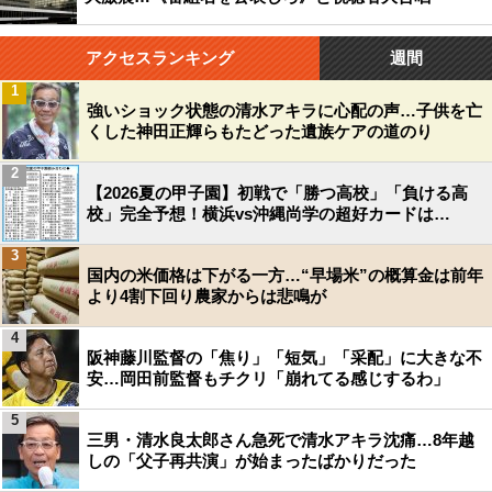
アクセスランキング
週間
1
強いショック状態の清水アキラに心配の声…子供を亡
くした神田正輝らもたどった遺族ケアの道のり
2
【2026夏の甲子園】初戦で「勝つ高校」「負ける高
校」完全予想！横浜vs沖縄尚学の超好カードは…
3
国内の米価格は下がる一方…“早場米”の概算金は前年
より4割下回り農家からは悲鳴が
4
阪神藤川監督の「焦り」「短気」「采配」に大きな不
安…岡田前監督もチクリ「崩れてる感じするわ」
5
三男・清水良太郎さん急死で清水アキラ沈痛…8年越
しの「父子再共演」が始まったばかりだった