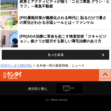
絶景とアクティビティが揃う「ニセコ東急 グラン・ヒ
ラフ」～東急不動産
[PR]暑熱対策が義務化される時代に 貼るだけで暑さ
の変化がわかる示温シールとは～ファンケル
[PR]AGA治療に革命を起こす検査技術「スキャビジ
ョン」銀クリが提示する新しい薄毛治療のあり方
もっとみる
日刊ゲンダイDIGITAL
玉木雄一郎の最新情報・ニュース
表示切り替え
（C）Nikkan Gendai