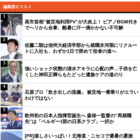
編集部オススメ
1
高市首相“被災地利用PV”が大炎上！ ピアノBGM付き
でヘリから合掌、酷暑に汗一滴かかない不可解
2
佐藤二朗は信州大経済学部から就職氷河期にリクルー
トに入社も、わずか1日で辞めて役者の道へ
3
強いショック状態の清水アキラに心配の声…子供を亡
くした神田正輝らもたどった遺族ケアの道のり
4
石原プロ「炊き出しの流儀」 被災地一番乗りがエラい
わけではない
5
欧州初の日本人指揮官誕生へ 森保一監督の“再就職
先”は「ベルギー1部の日系クラブ」一択か
[PR]楽しさいっぱい！北海道・ニセコで避暑の夏旅