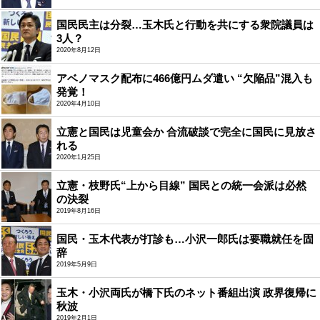
国民民主は分裂…玉木氏と行動を共にする衆院議員は
3人？
2020年8月12日
アベノマスク配布に466億円ムダ遣い “欠陥品”混入も
発覚！
2020年4月10日
立憲と国民は児童会か 合流破談で完全に国民に見放さ
れる
2020年1月25日
立憲・枝野氏“上から目線” 国民との統一会派は必然
の決裂
2019年8月16日
国民・玉木代表が打診も…小沢一郎氏は要職就任を固
辞
2019年5月9日
玉木・小沢両氏が橋下氏のネット番組出演 政界復帰に
秋波
2019年2月1日