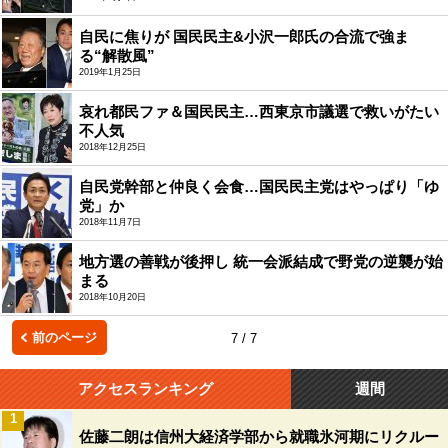
自民に焦りが 国民民主&小沢一郎氏の合流で強ま
る“解散風”
2019年1月25日
哀れ都民ファ＆国民民主…西東京市議選で救いがたい
不人気
2018年12月25日
自民党幹部と仲良く会食…国民民主党はやっぱり「ゆ
党」か
2018年11月7日
地方選の善戦が後押し 統一会派結成で野党の逆襲が始
まる
2018年10月20日
前のページ
7 / 7
アクセスランキング
週間
1
佐藤二朗は信州大経済学部から就職氷河期にリクルー