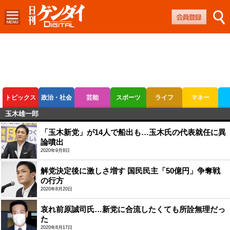
トピックス
政治・社会
芸能
スポーツ
ライフ
マネー
玉木雄一郎
ボートレース
競輪
オートレース
「玉木新党」が14人で船出も…玉木氏の代表就任に異
論噴出
2020年9月8日
解党決定後に激しさ増す 国民民主「50億円」争奪戦
の行方
2020年8月20日
哀れ前原誠司氏…新党に合流したくても所詮無理だっ
た
2020年8月17日