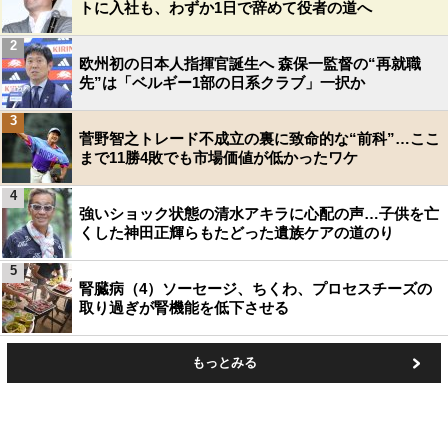
トに入社も、わずか1日で辞めて役者の道へ
2
欧州初の日本人指揮官誕生へ 森保一監督の“再就職
先”は「ベルギー1部の日系クラブ」一択か
3
菅野智之トレード不成立の裏に致命的な“前科”…ここ
まで11勝4敗でも市場価値が低かったワケ
4
強いショック状態の清水アキラに心配の声…子供を亡
くした神田正輝らもたどった遺族ケアの道のり
5
腎臓病（4）ソーセージ、ちくわ、プロセスチーズの
取り過ぎが腎機能を低下させる
もっとみる