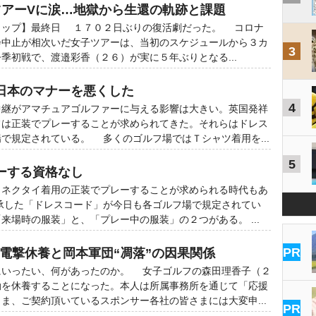
ツアーVに涙…地獄から生還の軌跡と課題
カップ】最終日 １７０２日ぶりの復活劇だった。 コロナ
会中止が相次いだ女子ツアーは、当初のスケジュールから３カ
3
季初戦で、渡邉彩香（２６）が実に５年ぶりとなる...
日本のマナーを悪くした
4
継がアマチュアゴルファーに与える影響は大きい。英国発祥
フは正装でプレーすることが求められてきた。それらはドレス
で規定されている。 多くのゴルフ場ではＴシャツ着用を...
5
ーする資格なし
ネクタイ着用の正装でプレーすることが求められる時代もあ
承した「ドレスコード」が今日も各ゴルフ場で規定されてい
来場時の服装」と、「プレー中の服装」の２つがある。 ...
PR
の電撃休養と岡本軍団“凋落”の因果関係
いったい、何があったのか。 女子ゴルフの森田理香子（２
動を休養することになった。本人は所属事務所を通じて「応援
ま、ご契約頂いているスポンサー各社の皆さまには大変申...
PR