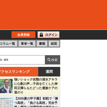
会員登録
ログイン
コラム一覧
著者一覧
書籍
紙面
アクセスランキング
週間
強いショック状態の清水アキラ
に心配の声…子供を亡くした神
田正輝らもたどった遺族ケアの
道のり
【2026夏の甲子園】初戦で「勝
つ高校」「負ける高校」完全予