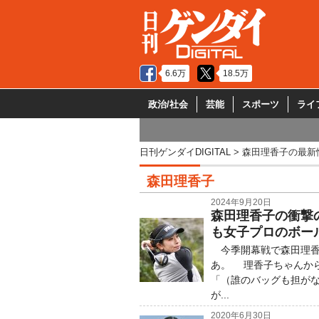
6.6万
18.5万
政治/社会
芸能
スポーツ
ライ
日刊ゲンダイDIGITAL
森田理香子の最新
森田理香子
2024年9月20日
森田理香子の衝撃
も女子プロのボー
今季開幕戦で森田理香
あ。 理香子ちゃんから
「（誰のバッグも担が
が...
2020年6月30日