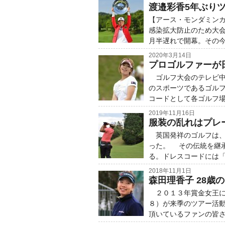
渡邉彩香5年ぶり
【アース・モンダミン
感染拡大防止のため大
月半遅れで開幕。その今
2020年3月14日
プロゴルファーが
ゴルフ大会のテレビ中
のスポーツであるゴル
コードとして各ゴルフ場
2019年11月16日
服装の乱れはプレ
英国発祥のゴルフは、
った。 その伝統を継
る。ドレスコードには「
2018年11月1日
森田理香子 28歳
２０１３年賞金女王に
８）が来季のツアー活
頂いているファンの皆さ