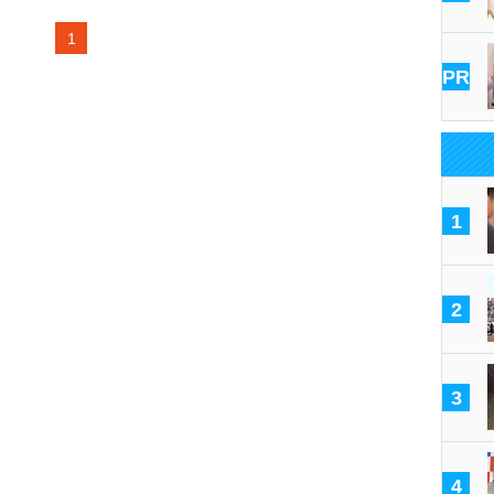
1
PR
1
2
3
4