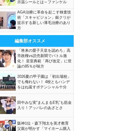
示温シールとは～ファンケル
AGA治療に革命を起こす検査技
術「スキャビジョン」銀クリが
提示する新しい薄毛治療のあり
方
編集部オススメ
「将来の愛子天皇を認めろ」高
市政権vs読売新聞でバトル激
化！ 皇室典範「再び改定」に世
論の85％が味方
2026夏の甲子園は「初出場校」
でも侮れない！ 4校ともハンデ
をはね返すポテンシャル十分
田中みな実“まんまるE乳”も筋金
入り！アッパレのあざとさ
阪神1位・森下翔太を英才教育
父親が明かす「マイホーム購入