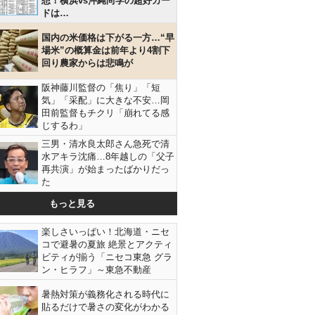
想！横浜vs沖縄尚学の超好カー
ドは…
国内の米価格は下がる一方…“早
場米”の概算金は前年より4割下
回り農家からは悲鳴が
阪神藤川監督の「焦り」「短
気」「采配」に大きな不安…岡
田前監督もチクリ「崩れてる感
じするわ」
三男・清水良太郎さん急死で清
水アキラ沈痛…8年越しの「父子
再共演」が始まったばかりだっ
た
もっと見る
楽しさいっぱい！北海道・ニセ
コで避暑の夏旅 絶景とアクティ
ビティが揃う「ニセコ東急 グラ
ン・ヒラフ」～東急不動産
暑熱対策が義務化される時代に
貼るだけで暑さの変化がわかる