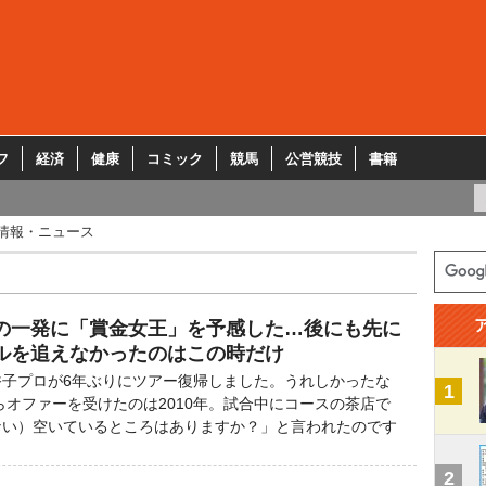
フ
経済
健康
コミック
競馬
公営競技
書籍
情報・ニュース
の一発に「賞金女王」を予感した…後にも先に
ルを追えなかったのはこの時だけ
子プロが6年ぶりにツアー復帰しました。うれしかったな
1
オファーを受けたのは2010年。試合中にコースの茶店で
ない）空いているところはありますか？」と言われたのです
2