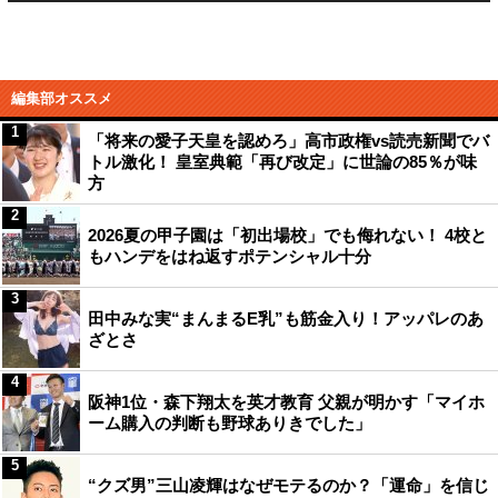
編集部オススメ
1
「将来の愛子天皇を認めろ」高市政権vs読売新聞でバ
トル激化！ 皇室典範「再び改定」に世論の85％が味
方
2
2026夏の甲子園は「初出場校」でも侮れない！ 4校と
もハンデをはね返すポテンシャル十分
3
田中みな実“まんまるE乳”も筋金入り！アッパレのあ
ざとさ
4
阪神1位・森下翔太を英才教育 父親が明かす「マイホ
ーム購入の判断も野球ありきでした」
5
“クズ男”三山凌輝はなぜモテるのか？「運命」を信じ