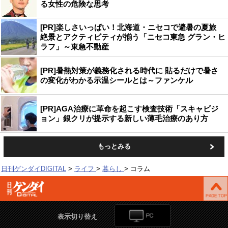
る女性の危険な思考
[PR]楽しさいっぱい！北海道・ニセコで避暑の夏旅
絶景とアクティビティが揃う「ニセコ東急 グラン・ヒ
ラフ」～東急不動産
[PR]暑熱対策が義務化される時代に 貼るだけで暑さ
の変化がわかる示温シールとは～ファンケル
[PR]AGA治療に革命を起こす検査技術「スキャビジ
ョン」銀クリが提示する新しい薄毛治療のあり方
もっとみる
日刊ゲンダイDIGITAL
ライフ
暮らし
コラム
表示切り替え