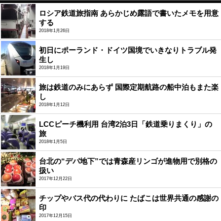
ロシア鉄道旅指南 あらかじめ露語で書いたメモを用意
する
2018年1月26日
初日にポーランド・ドイツ国境でいきなりトラブル発
生し
2018年1月19日
旅は鉄道のみにあらず 国際定期航路の船中泊もまた楽
し
2018年1月12日
LCCピーチ機利用 台湾2泊3日「鉄道乗りまくり」の
旅
2018年1月5日
台北の“デパ地下”では青森産リンゴが進物用で別格の
扱い
2017年12月22日
チップやバス代の代わりに たばこは世界共通の感謝の
印
2017年12月15日