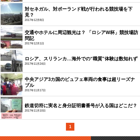
対セネガル、対ポーランド戦が行われる競技場を下
見？
2017年12月8日
交通やホテルに周辺観光は？ 「ロシアW杯」競技場訪
問記
2017年12月1日
ロシア、スリランカ…海外での“職質”体験は数知れず
2017年11月24日
中央アジア3カ国のビュフェ車両の食事は超リーズナ
ブル
2017年11月17日
鉄道切符に実名と身分証明書番号が入る国はどこだ？
2017年11月10日
1