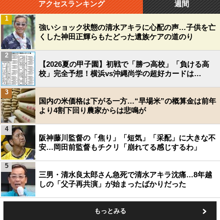
アクセスランキング
週間
1
強いショック状態の清水アキラに心配の声…子供を亡
くした神田正輝らもたどった遺族ケアの道のり
2
【2026夏の甲子園】初戦で「勝つ高校」「負ける高
校」完全予想！横浜vs沖縄尚学の超好カードは…
3
国内の米価格は下がる一方…“早場米”の概算金は前年
より4割下回り農家からは悲鳴が
4
阪神藤川監督の「焦り」「短気」「采配」に大きな不
安…岡田前監督もチクリ「崩れてる感じするわ」
5
三男・清水良太郎さん急死で清水アキラ沈痛…8年越
しの「父子再共演」が始まったばかりだった
もっとみる