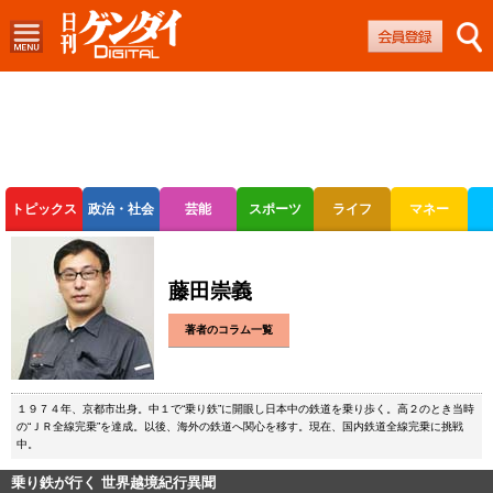
トピックス
政治・社会
芸能
スポーツ
ライフ
マネー
ボートレース
競輪
オートレース
藤田崇義
著者のコラム一覧
１９７４年、京都市出身。中１で“乗り鉄”に開眼し日本中の鉄道を乗り歩く。高２のとき当時
の“ＪＲ全線完乗”を達成。以後、海外の鉄道へ関心を移す。現在、国内鉄道全線完乗に挑戦
中。
乗り鉄が行く 世界越境紀行異聞