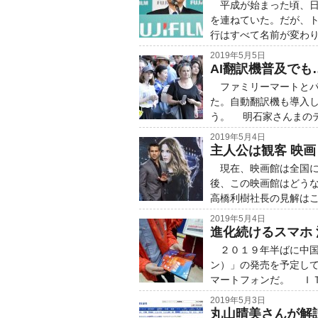
平成が始まった頃、日
を連ねていた。だが、
行はすべて名前が変わ
2019年5月5日
AI翻訳機普及でも
ファミリーマートとパ
た。自動翻訳機も導入
う。 明石家さんまの
2019年5月4日
主人公は観客 映
現在、映画館は全国に
後、この映画館はどう
高橋利樹社長の見解はこ
2019年5月4日
進化続けるスマホ 
２０１９年半ばに中国
ン）」の発売を予定し
マートフォンだ。 Ｉ
2019年5月3日
丸山晴美さんが解説