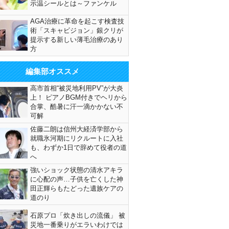
示温シールとは～ファンケル
AGA治療に革命を起こす検査技
術「スキャビジョン」銀クリが
提示する新しい薄毛治療のあり
方
編集部オススメ
高市首相“被災地利用PV”が大炎
上！ ピアノBGM付きでヘリから
合掌、酷暑に汗一滴かかない不
可解
佐藤二朗は信州大経済学部から
就職氷河期にリクルートに入社
も、わずか1日で辞めて役者の道
へ
強いショック状態の清水アキラ
に心配の声…子供を亡くした神
田正輝らもたどった遺族ケアの
道のり
石原プロ「炊き出しの流儀」 被
災地一番乗りがエラいわけでは