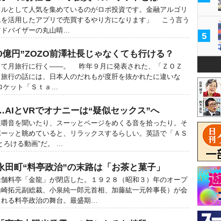
イルとして人気を集めているのがロボ投資です。金融アルゴリ
ムを活用したアプリで売買するやり方になります」 こう言う
アドバイザーの丸山晴…
5
00億円”ZOZO前澤社長じゃなくても行ける？
て月旅行に行く――。 昨年９月に発表された、「ＺＯＺ
月旅行の話には、日本人のだれもが度肝を抜かれたに違いな
ロケット「Ｓｔａ…
AIとVRでオナニーは“疑似セックス”へ
嚼音を聞いたり、スーッとページをめくる音を拾ったり。そ
ボーッと眺めていると、リラックスするらしい。英語で「ＡＳ
とろける動画”だ。 …
永田町“料亭政治”の末路は「お茶と菓子」
舗料亭「金龍」が閉店した。１９２８（昭和３）年のオープ
山崎拓元副総裁、小泉純一郎元首相、加藤紘一元幹事長）が会
られる料亭政治の舞台。最盛期…