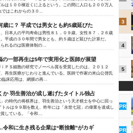
ビルは１００棟近くに上るという。この間に人口も２００万人
れではこれからの３０…
3
何歳に？ 平成では男女とも約5歳延びた
、日本人の平均寿命は男性８１．０９歳、女性８７．２６歳
た。平成の３０年間で男女とも、約５歳ほど延びた計算だ。
4
えられるのは医療体制の…
 脳の一部再生は5年で実用化と医師が展望
ｉＰＳ細胞の研究でノーベル賞を受賞したのは、２０１２
5
ぎ、再生医療がじわりと進んでいる。医師で作家の米山公啓氏
の臨床応用は、網膜の再…
くか 羽生善治が成し遂げたタイトル独占
」の時代の将棋界は、羽生善治という天才棋士を中心に回っ
PR
イトルは９９期を数え、昨年には「永世七冠」の偉業を達成し
受賞している。「令和…
…令和に生き残る企業は“断捨離”がカギ
PR