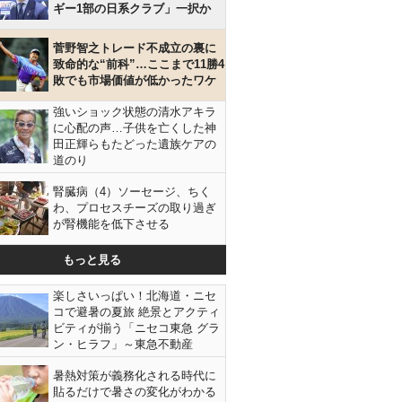
ギー1部の日系クラブ」一択か
菅野智之トレード不成立の裏に
致命的な“前科”…ここまで11勝4
敗でも市場価値が低かったワケ
強いショック状態の清水アキラ
に心配の声…子供を亡くした神
田正輝らもたどった遺族ケアの
道のり
腎臓病（4）ソーセージ、ちく
わ、プロセスチーズの取り過ぎ
が腎機能を低下させる
もっと見る
楽しさいっぱい！北海道・ニセ
コで避暑の夏旅 絶景とアクティ
ビティが揃う「ニセコ東急 グラ
ン・ヒラフ」～東急不動産
暑熱対策が義務化される時代に
貼るだけで暑さの変化がわかる