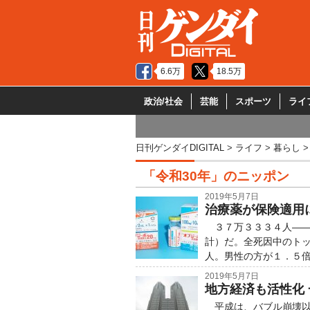
6.6万
18.5万
政治/社会
芸能
スポーツ
ライ
日刊ゲンダイDIGITAL
ライフ
暮らし
「令和30年」のニッポン
2019年5月7日
治療薬が保険適用
３７万３３３４人――
計）だ。全死因中のト
人。男性の方が１．５
2019年5月7日
地方経済も活性化
平成は、バブル崩壊以