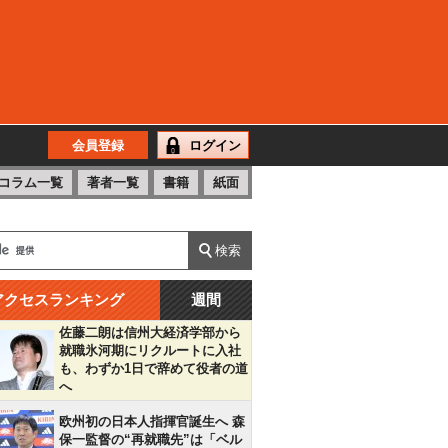
会員登録
ログイン
コラム一覧
著者一覧
書籍
紙面
アクセスランキング
週間
佐藤二朗は信州大経済学部から
就職氷河期にリクルートに入社
も、わずか1日で辞めて役者の道
へ
欧州初の日本人指揮官誕生へ 森
保一監督の“再就職先”は「ベル