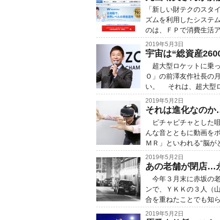
「新しい財テクのスタ
ズムを利用したシステ
のは、ＦＰで消費生活
2019年5月3日
宇宙は“総資産26
超大型ロケットに乗っ
Ｏ」の前澤友作社長の
い。 それは、超大型
2019年5月2日
それは進化なのか…
ピチャピチャとした咀
んな音とともに動画を
ＭＲ」といわれる“脳が
2019年5月2日
あの老舗が閉店…
今年３月末に赤坂の老
ンで、ＹＫＫの３人（
合を重ねたことでも知
2019年5月2日