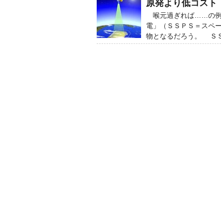
原発より低コスト
喉元過ぎれば……の例
電」（ＳＳＰＳ＝スペ
物となるだろう。 Ｓ