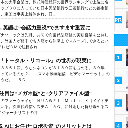
本の大手企業は、株式時価総額の世界ランキングで上位に名
トップ３０に入っていた日本興業銀行や三菱銀行などの都市銀
り、東芝は事実上解体され、日…
PR
…英語は“会話力重視”でますます重要に
ナソニックは先月、共同で次世代型店舗の実験営業を公開し
し、外国人が相手でも入店から決済までスムーズにできるとい
テレビＣＭで注目され…
1
画「トータル・リコール」の世界が現実に
３５６１館。うちシネコンが３１５０館を占める。３０年
なっているのか？ スマホ動画配信「ビデオマーケット」の
うだ。 「５Ｇ…
2
注目は“メガネ型”と“クリアファイル型”
のファーウェイが「ＨＵＡＷＥＩ Ｍａｔｅ Ｘ（メイトテ
3
ている。次世代通信システム「５Ｇ」に対応した折り畳めるス
Ｔジャーナリストの井…
4
 AIにお任せ“ロボ投資”のメリットとは