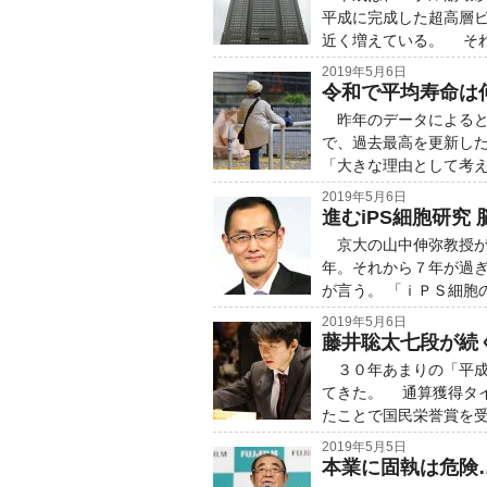
平成に完成した超高層
近く増えている。 そ
2019年5月6日
令和で平均寿命は
昨年のデータによると
で、過去最高を更新し
「大きな理由として考
2019年5月6日
進むiPS細胞研究
京大の山中伸弥教授が
年。それから７年が過
が言う。 「ｉＰＳ細胞
2019年5月6日
藤井聡太七段が続
３０年あまりの「平成
てきた。 通算獲得タ
たことで国民栄誉賞を
2019年5月5日
本業に固執は危険