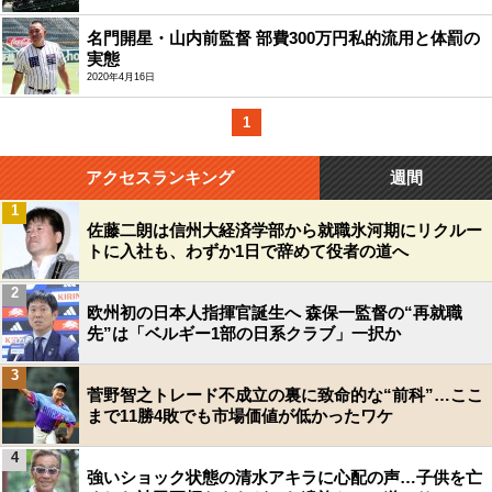
名門開星・山内前監督 部費300万円私的流用と体罰の
実態
2020年4月16日
1
アクセスランキング
週間
1
佐藤二朗は信州大経済学部から就職氷河期にリクルー
トに入社も、わずか1日で辞めて役者の道へ
2
欧州初の日本人指揮官誕生へ 森保一監督の“再就職
先”は「ベルギー1部の日系クラブ」一択か
3
菅野智之トレード不成立の裏に致命的な“前科”…ここ
まで11勝4敗でも市場価値が低かったワケ
4
強いショック状態の清水アキラに心配の声…子供を亡