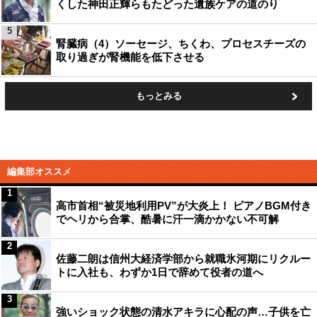
くした神田正輝らもたどった遺族ケアの道のり
5
腎臓病（4）ソーセージ、ちくわ、プロセスチーズの
取り過ぎが腎機能を低下させる
もっとみる
編集部オススメ
1
高市首相“被災地利用PV”が大炎上！ ピアノBGM付き
でヘリから合掌、酷暑に汗一滴かかない不可解
2
佐藤二朗は信州大経済学部から就職氷河期にリクルー
トに入社も、わずか1日で辞めて役者の道へ
3
強いショック状態の清水アキラに心配の声…子供を亡