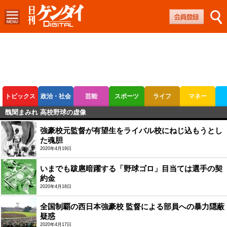
トピックス
政治・社会
芸能
スポーツ
ライフ
マネー
醜聞まみれ 高校野球の虚像
ボートレース
競輪
オートレース
強豪校元監督が有望生をライバル校にねじ込もうとし
た魂胆
2020年4月19日
いまでも跋扈暗躍する「野球ゴロ」目当ては選手の契
約金
2020年4月18日
全国制覇の西日本強豪校 監督による部員への暴力隠蔽
疑惑
2020年4月17日