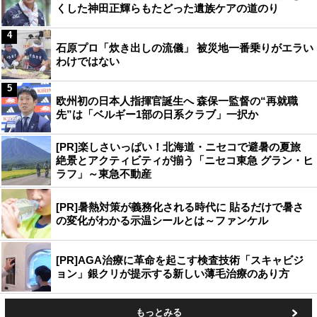
くした神田正輝らもたどった遺族ケアの道のり
4
石原プロ「炊き出しの流儀」 被災地一番乗りがエラい
わけではない
5
欧州初の日本人指揮官誕生へ 森保一監督の“再就職
先”は「ベルギー1部の日系クラブ」一択か
[PR]楽しさいっぱい！北海道・ニセコで避暑の夏旅
絶景とアクティビティが揃う「ニセコ東急 グラン・ヒ
ラフ」～東急不動産
[PR]暑熱対策が義務化される時代に 貼るだけで暑さ
の変化がわかる示温シールとは～ファンケル
[PR]AGA治療に革命を起こす検査技術「スキャビジ
ョン」銀クリが提示する新しい薄毛治療のあり方
もっとみる