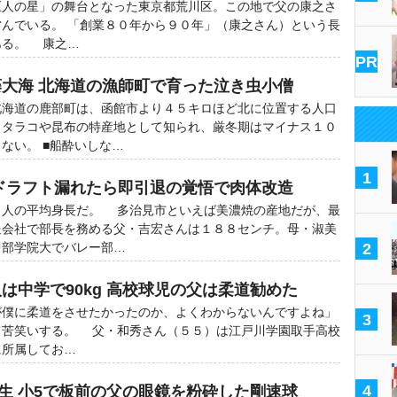
人の星」の舞台となった東京都荒川区。この地で父の康之さ
んでいる。 「創業８０年から９０年」（康之さん）という長
ある。 康之…
PR
藤大海 北海道の漁師町で育った泣き虫小僧
海道の鹿部町は、函館市より４５キロほど北に位置する人口
。タラコや昆布の特産地として知られ、厳冬期はマイナス１０
ない。 ■船酔いしな…
1
 ドラフト漏れたら即引退の覚悟で肉体改造
人の平均身長だ。 多治見市といえば美濃焼の産地だが、最
送会社で部長を務める父・吉宏さんは１８８センチ。母・淑美
中部学院大でバレー部…
2
は中学で90kg 高校球児の父は柔道勧めた
が僕に柔道をさせたかったのか、よくわからないんですよね」
3
苦笑いする。 父・和秀さん（５５）は江戸川学園取手高校
に所属してお…
4
大生 小5で板前の父の眼鏡を粉砕した剛速球