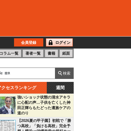
会員登録
ログイン
コラム一覧
著者一覧
書籍
紙面
アクセスランキング
週間
強いショック状態の清水アキラ
に心配の声…子供を亡くした神
田正輝らもたどった遺族ケアの
道のり
【2026夏の甲子園】初戦で「勝
つ高校」「負ける高校」完全予