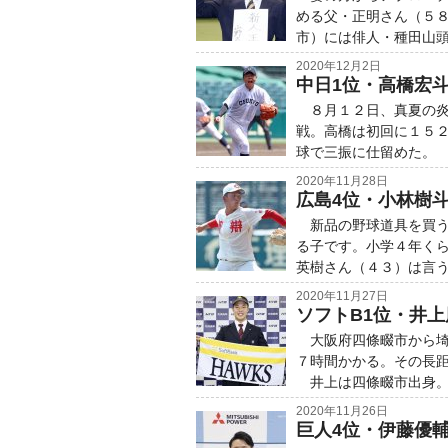
める父・正明さん（５
市）には俳人・種田山
2020年12月2日
中日1位・高橋宏
８月１２日、真夏の炎
戦。高橋は初回に１５
球で三振に仕留めた。
2020年11月28日
広島4位・小林樹斗
新品の野球道具を買う
る子です。小学４年く
英樹さん（４３）は言
2020年11月27日
ソフトB1位・井
大阪府四條畷市から埼
７時間かかる。その長
井上は四條畷市出身。
2020年11月26日
巨人4位・伊藤優輔