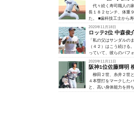
代々続く寿司職人の家
長１８２センチ、体重
た。 ■歯科技工士から
2020年11月18日
ロッテ2位 中森
「私の父はサンダルの
（４２）はこう続ける。
っていて、彼らのパフ
2020年11月11日
阪神1位佐藤輝明 
柳田２世、糸井２世と
４本塁打をマークした
と、高い身体能力を持