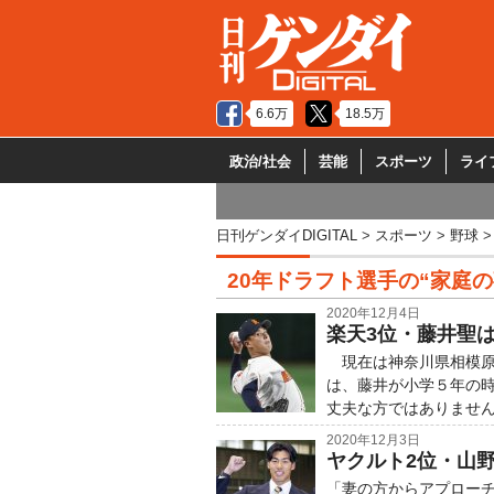
6.6万
18.5万
政治/社会
芸能
スポーツ
ライ
日刊ゲンダイDIGITAL
スポーツ
野球
20年ドラフト選手の“家庭の
2020年12月4日
楽天3位・藤井聖
現在は神奈川県相模原
は、藤井が小学５年の時
丈夫な方ではありませ
2020年12月3日
ヤクルト2位・山
「妻の方からアプロー