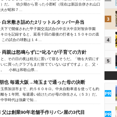
８）だ。 幼少期から育った小郡町（現在は新設合併され山口
頭火が昭和７…
3
斗 白米敷き詰めた2リットルタッパー弁当
天下で開催された甲子園交流試合の中京大中京対智弁学園
２キロを記録すると、延長十回の最後の打者を１５０キロの直
4
 この試合の球数は１４…
 両親は怒鳴らずに“叱る”が子育ての方針
と、その日の夜は枕元に置いて寝るそうだ。「物を大切にす
5
らいに買ったグラブもまだ捨てていないはずですよ」と、父・
う。 小林は和歌山県…
上朋也 毎週大阪→埼玉まで通った母の決断
玉県加須市まで、約５６０キロ。中央自動車道を使っても約
PR
距離を１年間、毎週通い続けたのが母の弥生さん（５３）だ。
中学時代は強豪で知…
 父は創業90年老舗手作りパン屋の3代目
PR