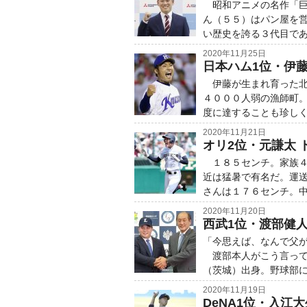
昭和アニメの名作「巨
ん（５５）はパン屋を営
い歴史を誇る３代目で
2020年11月25日
日本ハム1位・伊
伊藤が生まれ育った北
４０００人弱の漁師町
度に達することも珍しく
2020年11月21日
オリ2位・元謙太
１８５センチ。家族４
近は猛暑で有名だ。運
さんは１７６センチ。
2020年11月20日
西武1位・渡部健人
「今思えば、なんで父
渡部本人がこう言って
（茨城）出身。野球部
2020年11月19日
DeNA1位・入江