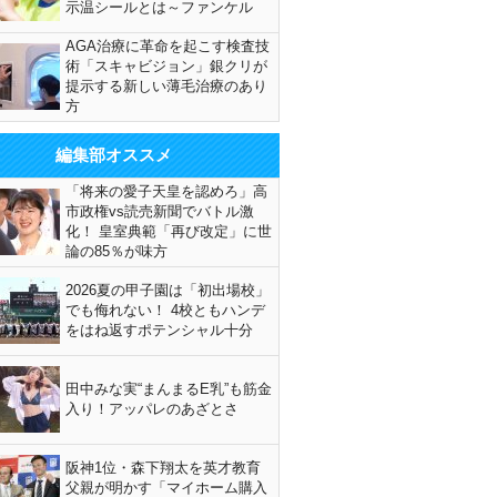
示温シールとは～ファンケル
AGA治療に革命を起こす検査技
術「スキャビジョン」銀クリが
提示する新しい薄毛治療のあり
方
編集部オススメ
「将来の愛子天皇を認めろ」高
市政権vs読売新聞でバトル激
化！ 皇室典範「再び改定」に世
論の85％が味方
2026夏の甲子園は「初出場校」
でも侮れない！ 4校ともハンデ
をはね返すポテンシャル十分
田中みな実“まんまるE乳”も筋金
入り！アッパレのあざとさ
阪神1位・森下翔太を英才教育
父親が明かす「マイホーム購入