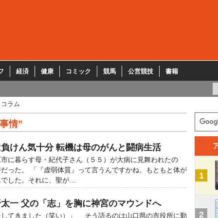
フ
経済
健康
コミック
競馬
公営競技
書籍
コラム
事情”
は負けん気十分 転機は母のがんと闘病生活
市に暮らす母・紀代子さん（５５）が大病に見舞われたの
だった。 「『虚弱体質』って言うんですかね、もともと体が
1
んでした。それに、聖が…
野太一 父の「志」を胸に神宮のマウンドへ
2
チしてきました（笑い）」 そう語るのは山口県の市役所に勤