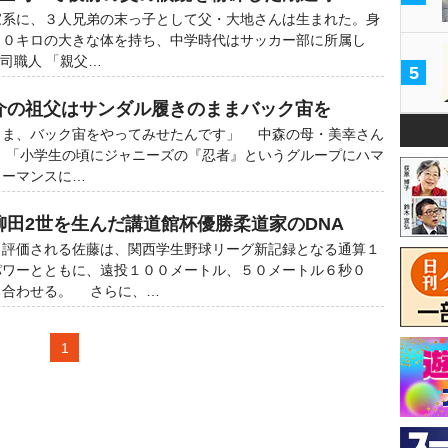
系に、３人兄弟の末っ子として父・大地さんは生まれた。身
９０キロの大きな体を持ち、中学時代はサッカー部に所属し
寿司職人 「親父…
5
俊介の祖父はサンダル履きのままバック宙を
まま、バック宙をやってみせたんです」 中森の母・美幸さん
 「小学生の頃にジャニーズの『忍者』というグループにハマ
ォーマンスに…
柳田2世を生んだ講道館杯優勝柔道家のDNA
評価される佐藤は、関西学生野球リーグ新記録となる通算１
パワーとともに、遠投１００メートル、５０メートル６秒０
ち合わせる。 さらに、…
1