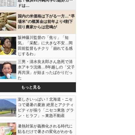
想！横浜vs沖縄尚学の超好カー
ドは…
国内の米価格は下がる一方…“早
場米”の概算金は前年より4割下
回り農家からは悲鳴が
阪神藤川監督の「焦り」「短
気」「采配」に大きな不安…岡
田前監督もチクリ「崩れてる感
じするわ」
三男・清水良太郎さん急死で清
水アキラ沈痛…8年越しの「父子
再共演」が始まったばかりだっ
た
もっと見る
楽しさいっぱい！北海道・ニセ
コで避暑の夏旅 絶景とアクティ
ビティが揃う「ニセコ東急 グラ
ン・ヒラフ」～東急不動産
暑熱対策が義務化される時代に
貼るだけで暑さの変化がわかる