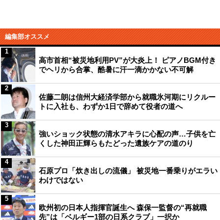
編集部オススメ
1
高市首相“被災地利用PV”が大炎上！ ピアノBGM付き
でヘリから合掌、酷暑に汗一滴かかない不可解
2
佐藤二朗は信州大経済学部から就職氷河期にリクルー
トに入社も、わずか1日で辞めて役者の道へ
3
強いショック状態の清水アキラに心配の声…子供を亡
くした神田正輝らもたどった遺族ケアの道のり
4
石原プロ「炊き出しの流儀」 被災地一番乗りがエラい
わけではない
5
欧州初の日本人指揮官誕生へ 森保一監督の“再就職
先”は「ベルギー1部の日系クラブ」一択か