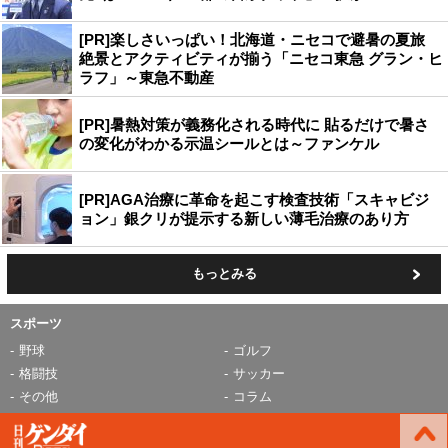
[PR]楽しさいっぱい！北海道・ニセコで避暑の夏旅
絶景とアクティビティが揃う「ニセコ東急 グラン・ヒ
ラフ」～東急不動産
[PR]暑熱対策が義務化される時代に 貼るだけで暑さ
の変化がわかる示温シールとは～ファンケル
[PR]AGA治療に革命を起こす検査技術「スキャビジ
ョン」銀クリが提示する新しい薄毛治療のあり方
もっとみる
スポーツ
野球
ゴルフ
格闘技
サッカー
その他
コラム