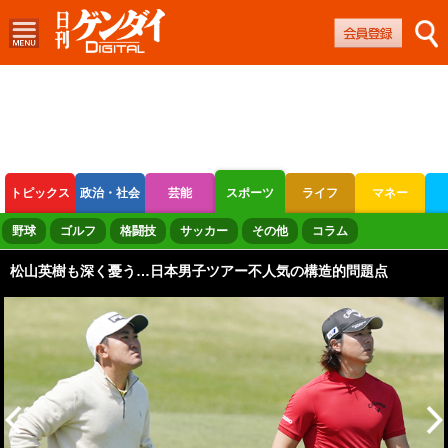
トピックス
政治・社会
芸能
スポーツ
ライフ
マネー
ボートレース
競輪
オートレース
野球
ゴルフ
格闘技
サッカー
その他
コラム
松山英樹も深く憂う…日本男子ツアー不人気の構造的問題点