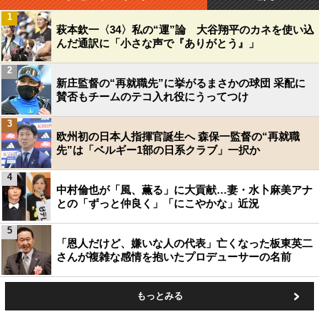
1
萩本欽一〈34〉私の“運”論 大谷翔平のカネを使い込
んだ通訳に「小さな声で『ありがとう』」
2
新庄監督の“再就職先”に挙がるまさかの球団 采配に
賛否もチームのテコ入れ役にうってつけ
3
欧州初の日本人指揮官誕生へ 森保一監督の“再就職
先”は「ベルギー1部の日系クラブ」一択か
4
中村倫也が「風、薫る」に大貢献…妻・水卜麻美アナ
との「ずっと仲良く」「にこやかな」近況
5
「恩人だけど、嫌いな人の代表」亡くなった板東英二
さんが複雑な感情を抱いたプロデューサーの名前
もっとみる