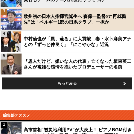
3
欧州初の日本人指揮官誕生へ 森保一監督の“再就職
先”は「ベルギー1部の日系クラブ」一択か
4
中村倫也が「風、薫る」に大貢献…妻・水卜麻美アナ
との「ずっと仲良く」「にこやかな」近況
5
「恩人だけど、嫌いな人の代表」亡くなった板東英二
さんが複雑な感情を抱いたプロデューサーの名前
もっとみる
編集部オススメ
1
高市首相“被災地利用PV”が大炎上！ ピアノBGM付き