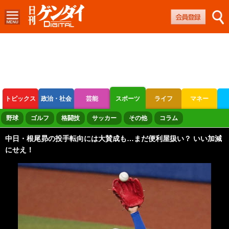
トピックス
政治・社会
芸能
スポーツ
ライフ
マネー
ボートレース
競輪
オートレース
野球
ゴルフ
格闘技
サッカー
その他
コラム
中日・根尾昴の投手転向には大賛成も…まだ便利屋扱い？ いい加減
にせえ！