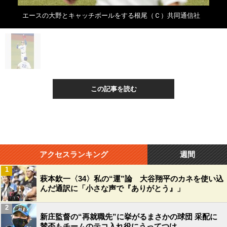
エースの大野とキャッチボールをする根尾（Ｃ）共同通信社
この記事を読む
アクセスランキング
週間
1
萩本欽一〈34〉私の“運”論 大谷翔平のカネを使い込
んだ通訳に「小さな声で『ありがとう』」
2
新庄監督の“再就職先”に挙がるまさかの球団 采配に
賛否もチームのテコ入れ役にうってつけ