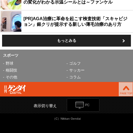
の変化がわかる示温シールとは～ファンケル
[PR]AGA治療に革命を起こす検査技術「スキャビジ
ョン」銀クリが提示する新しい薄毛治療のあり方
もっとみる
スポーツ
野球
ゴルフ
格闘技
サッカー
その他
コラム
表示切り替え
（C）Nikkan Gendai