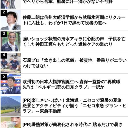
でヘリから合掌、酷暑に汗一滴かかない不可解
2
佐藤二朗は信州大経済学部から就職氷河期にリクルー
トに入社も、わずか1日で辞めて役者の道へ
3
強いショック状態の清水アキラに心配の声…子供を亡
くした神田正輝らもたどった遺族ケアの道のり
4
石原プロ「炊き出しの流儀」 被災地一番乗りがエラい
わけではない
5
欧州初の日本人指揮官誕生へ 森保一監督の“再就職
先”は「ベルギー1部の日系クラブ」一択か
[PR]楽しさいっぱい！北海道・ニセコで避暑の夏旅
絶景とアクティビティが揃う「ニセコ東急 グラン・ヒ
ラフ」～東急不動産
[PR]暑熱対策が義務化される時代に 貼るだけで暑さ