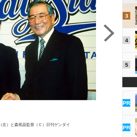
3
4
5
PR
（左）と森祇晶監督（Ｃ）日刊ゲンダイ
PR