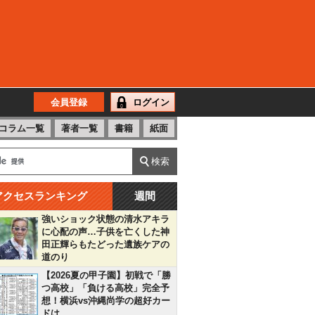
会員登録
ログイン
コラム一覧
著者一覧
書籍
紙面
アクセスランキング
週間
強いショック状態の清水アキラ
に心配の声…子供を亡くした神
田正輝らもたどった遺族ケアの
道のり
【2026夏の甲子園】初戦で「勝
つ高校」「負ける高校」完全予
想！横浜vs沖縄尚学の超好カー
ドは…