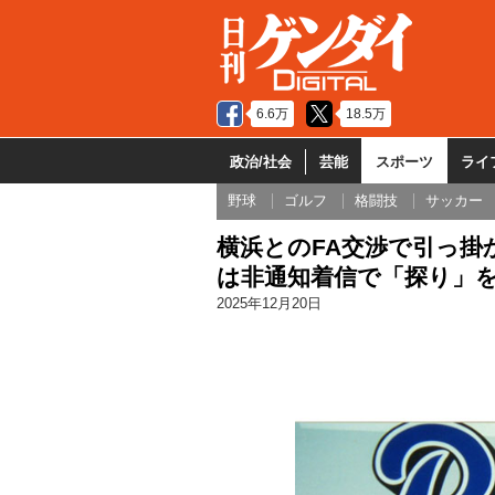
6.6万
18.5万
政治/社会
芸能
スポーツ
ライ
野球
ゴルフ
格闘技
サッカー
横浜とのFA交渉で引っ掛
は非通知着信で「探り」
2025年12月20日