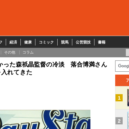
フ
経済
健康
コミック
競馬
公営競技
書籍
その他
コラム
かった森祇晶監督の冷淡 落合博満さん
を入れてきた
1
2