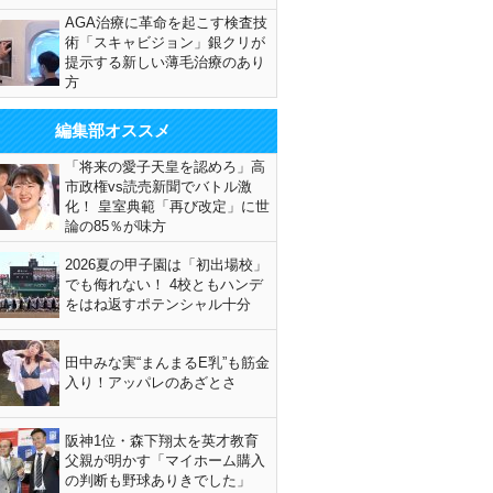
AGA治療に革命を起こす検査技
術「スキャビジョン」銀クリが
提示する新しい薄毛治療のあり
方
編集部オススメ
「将来の愛子天皇を認めろ」高
市政権vs読売新聞でバトル激
化！ 皇室典範「再び改定」に世
論の85％が味方
2026夏の甲子園は「初出場校」
でも侮れない！ 4校ともハンデ
をはね返すポテンシャル十分
田中みな実“まんまるE乳”も筋金
入り！アッパレのあざとさ
阪神1位・森下翔太を英才教育
父親が明かす「マイホーム購入
の判断も野球ありきでした」