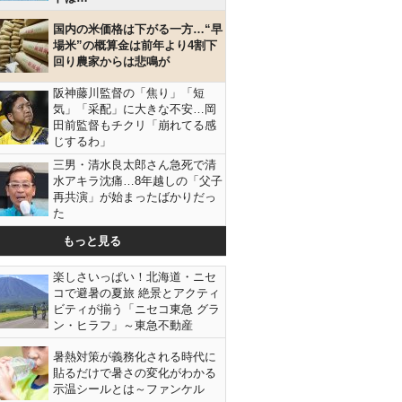
国内の米価格は下がる一方…“早
場米”の概算金は前年より4割下
回り農家からは悲鳴が
阪神藤川監督の「焦り」「短
気」「采配」に大きな不安…岡
田前監督もチクリ「崩れてる感
じするわ」
三男・清水良太郎さん急死で清
水アキラ沈痛…8年越しの「父子
再共演」が始まったばかりだっ
た
もっと見る
楽しさいっぱい！北海道・ニセ
コで避暑の夏旅 絶景とアクティ
ビティが揃う「ニセコ東急 グラ
ン・ヒラフ」～東急不動産
暑熱対策が義務化される時代に
貼るだけで暑さの変化がわかる
示温シールとは～ファンケル