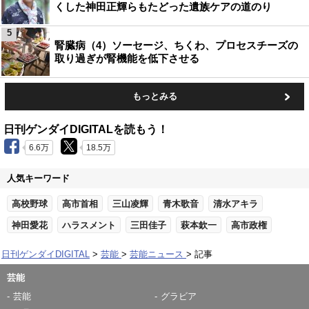
くした神田正輝らもたどった遺族ケアの道のり
5
腎臓病（4）ソーセージ、ちくわ、プロセスチーズの
取り過ぎが腎機能を低下させる
もっとみる
日刊ゲンダイDIGITALを読もう！
6.6万
18.5万
人気キーワード
高校野球
高市首相
三山凌輝
青木歌音
清水アキラ
神田愛花
ハラスメント
三田佳子
萩本欽一
高市政権
日刊ゲンダイDIGITAL
芸能
芸能ニュース
記事
芸能
芸能
グラビア