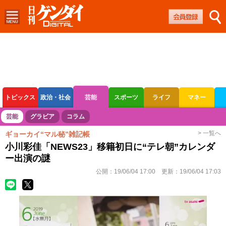
トピックス
政治・社会
芸能
スポーツ
ライフ
マネー
ボートレース
競輪
オートレース
芸能
グラビア
コラム
> 一覧へ
ギョーカイ“マル秘”雑記帳
小川彩佳「NEWS23」移籍初日に“テレ朝”カレンダ
ー出演の謎
公開：
19/06/04 17:00
更新：
19/06/04 17:03