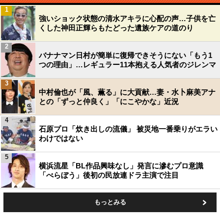
1
強いショック状態の清水アキラに心配の声…子供を亡
くした神田正輝らもたどった遺族ケアの道のり
2
バナナマン日村が簡単に復帰できそうにない「もう1
つの理由」…レギュラー11本抱える人気者のジレンマ
3
中村倫也が「風、薫る」に大貢献…妻・水卜麻美アナ
との「ずっと仲良く」「にこやかな」近況
4
石原プロ「炊き出しの流儀」 被災地一番乗りがエラい
わけではない
5
横浜流星「BL作品興味なし」発言に滲むプロ意識
「べらぼう」後初の民放連ドラ主演で注目
もっとみる