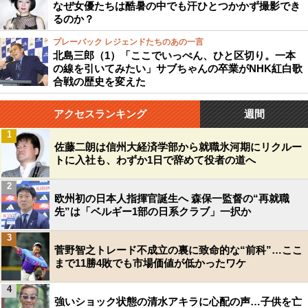
なぜ女優たちは酷暑の中でも汗ひとつかかず撮影でき
るのか？
プレーバック レジェンドたちのあの一言
北島三郎（1）「ここでいっぺん、ひと区切り。一本
の線を引いてみたい」サブちゃんの卒業がNHK紅白歌
合戦の歴史を変えた
アクセスランキング
週間
1
佐藤二朗は信州大経済学部から就職氷河期にリクルー
トに入社も、わずか1日で辞めて役者の道へ
2
欧州初の日本人指揮官誕生へ 森保一監督の“再就職
先”は「ベルギー1部の日系クラブ」一択か
3
菅野智之トレード不成立の裏に致命的な“前科”…ここ
まで11勝4敗でも市場価値が低かったワケ
4
強いショック状態の清水アキラに心配の声…子供を亡