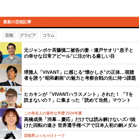
最新の芸能記事
芸能
グラビア
コラム
元ジャンポケ斉藤慎二被告の妻・瀬戸サオリ“息子と
の幸せな日常アピール”に注がれる厳しい目
堺雅人「VIVANT」に感じる“懐かしさ”の正体…視聴
者を誘う“昭和劇画”の魅力と考察合戦の先に待つ課題
ヒカキンが「VIVANTハラスメント」された！ 「Tを
読まないの？」に集まった「読めて当然」マウント
この有名人の意外な学歴 2026年夏
高橋成美「渋幕→慶応」だけでは読み解けないズバ抜
けた回転の速さ 世界選手権ペアで日本人初の銅メダル
芸能界ぶっちゃけトーク