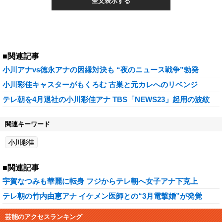
全文表示する
■関連記事
小川アナvs徳永アナの因縁対決も “夜のニュース戦争”勃発
小川彩佳キャスターがもくろむ 古巣と元カレへのリベンジ
テレ朝を4月退社の小川彩佳アナ TBS「NEWS23」起用の波紋
関連キーワード
小川彩佳
■関連記事
宇賀なつみも華麗に転身 フジからテレ朝へ女子アナ下克上
テレ朝の竹内由恵アナ イケメン医師との“3月電撃婚”が発覚
芸能のアクセスランキング