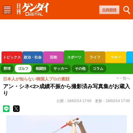
トピックス
政治・社会
芸能
スポーツ
ライフ
マネー
ボートレース
競輪
オートレース
野球
ゴルフ
格闘技
サッカー
その他
コラム
> 一覧へ
日本人が知らない韓国人プロの素顔
アン・シネ<2>成績不振から撮影済み写真集がお蔵入
り
公開：
18/02/14 17:00
更新：
18/02/14 17:00