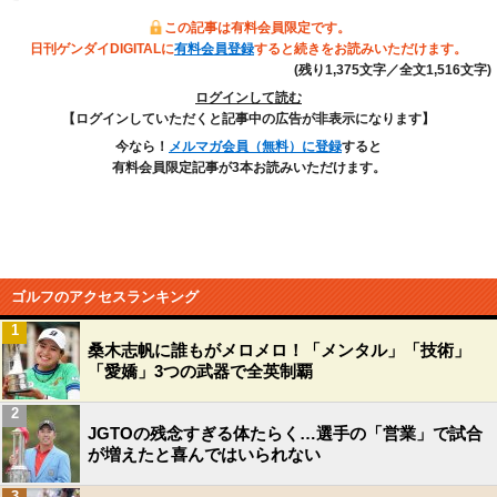
この記事は有料会員限定です。
日刊ゲンダイDIGITALに
有料会員登録
すると続きをお読みいただけます。
(残り1,375文字／全文1,516文字)
ログインして読む
【ログインしていただくと記事中の広告が非表示になります】
今なら！
メルマガ会員（無料）に登録
すると
有料会員限定記事が3本お読みいただけます。
ゴルフのアクセスランキング
1
桑木志帆に誰もがメロメロ！「メンタル」「技術」
「愛嬌」3つの武器で全英制覇
2
JGTOの残念すぎる体たらく…選手の「営業」で試合
が増えたと喜んではいられない
3