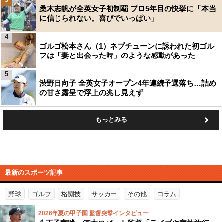
桑木志帆が全英女子初制覇 プロ5年目の快挙に「本当
に信じられない。喜びでいっぱい」
4
ゴルゴ松本さん（1）ネプチューンに誘われた初ゴル
フは「妻と出会った時」のような感動があった
5
渋野日向子 全英女子オープン4年連続予選落ち…詰め
の甘さ露呈で浮上の兆し見えず
もっとみる
最新のスポーツ記事
野球
ゴルフ
格闘技
サッカー
その他
コラム
2026年夏の甲子園 監督突撃インタビュー