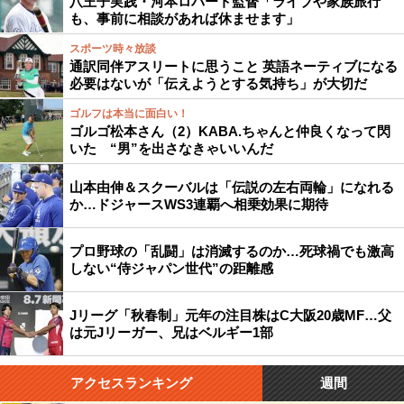
八王子実践・河本ロバート監督「ライブや家族旅行
も、事前に相談があれば休ませます」
スポーツ時々放談
通訳同伴アスリートに思うこと 英語ネーティブになる
必要はないが「伝えようとする気持ち」が大切だ
ゴルフは本当に面白い！
ゴルゴ松本さん（2）KABA.ちゃんと仲良くなって閃
いた “男”を出さなきゃいいんだ
山本由伸＆スクーバルは「伝説の左右両輪」になれる
か…ドジャースWS3連覇へ相乗効果に期待
プロ野球の「乱闘」は消滅するのか…死球禍でも激高
しない“侍ジャパン世代”の距離感
Jリーグ「秋春制」元年の注目株はC大阪20歳MF…父
は元Jリーガー、兄はベルギー1部
アクセスランキング
週間