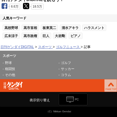
6.6万
18.5万
人気キーワード
高校野球
高市首相
板東英二
清水アキラ
ハラスメント
広末涼子
高市政権
巨人
大岩剛
ピアノ
日刊ゲンダイDIGITAL
スポーツ
ゴルフニュース
記事
スポーツ
野球
ゴルフ
格闘技
サッカー
その他
コラム
表示切り替え
（C）Nikkan Gendai