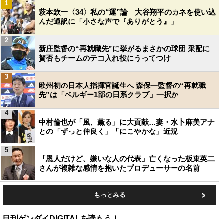
1
萩本欽一〈34〉私の“運”論 大谷翔平のカネを使い込
んだ通訳に「小さな声で『ありがとう』」
2
新庄監督の“再就職先”に挙がるまさかの球団 采配に
賛否もチームのテコ入れ役にうってつけ
3
欧州初の日本人指揮官誕生へ 森保一監督の“再就職
先”は「ベルギー1部の日系クラブ」一択か
4
中村倫也が「風、薫る」に大貢献…妻・水卜麻美アナ
との「ずっと仲良く」「にこやかな」近況
5
「恩人だけど、嫌いな人の代表」亡くなった板東英二
さんが複雑な感情を抱いたプロデューサーの名前
もっとみる
日刊ゲンダイDIGITALを読もう！