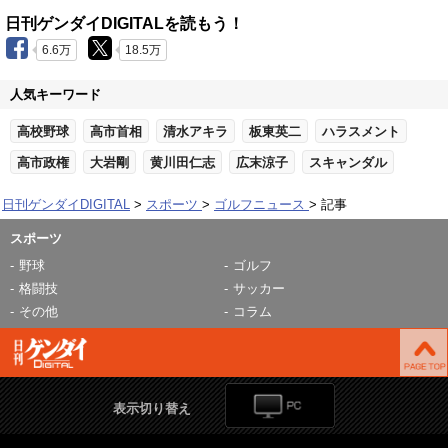
日刊ゲンダイDIGITALを読もう！
6.6万
18.5万
人気キーワード
高校野球
高市首相
清水アキラ
板東英二
ハラスメント
高市政権
大岩剛
黄川田仁志
広末涼子
スキャンダル
日刊ゲンダイDIGITAL
スポーツ
ゴルフニュース
記事
スポーツ
野球
ゴルフ
格闘技
サッカー
その他
コラム
表示切り替え