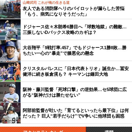
山﨑武司 これが俺の生きる道
友人である消防隊ヘリのパイロットが漏らした苦悩
「もう、病気になりそうだった」
ドジャース佐々木朗希6勝目へ「球数地獄」の難敵…
三振しないDバックス攻略のカギは？
大谷翔平「9戦打率.457」でもドジャース1勝8敗…勝
ちたい一心の“暴走”で膝悪化の懸念
クリスタルパレスに「日本代表トリオ」誕生か…冨安
健洋に続き板倉滉も？ キーマンは鎌田大地
阪神・藤川監督「死球口撃」の逆効果…セ5球団に広
がる“阪神だけは勝たせない”
阿部前監督が吐いた「育てるといったら最下位」は何
だった？ 巨人“若手だらけ”でV争いに他球団も困惑