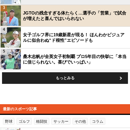
3
JGTOの残念すぎる体たらく…選手の「営業」で試合
が増えたと喜んではいられない
4
女子ゴルフ界に19歳新星が現る！ ほんわかビジュア
ルに似合わぬ“ド根性”エピソードも
5
桑木志帆が全英女子初制覇 プロ5年目の快挙に「本当
に信じられない。喜びでいっぱい」
もっとみる
最新のスポーツ記事
野球
ゴルフ
格闘技
サッカー
その他
コラム