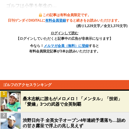
ゴルフは小学５年生の…
この記事は有料会員限定です。
日刊ゲンダイDIGITALに
有料会員登録
すると続きをお読みいただけます。
(残り1,229文字／全文1,370文字)
ログインして読む
【ログインしていただくと記事中の広告が非表示になります】
今なら！
メルマガ会員（無料）に登録
すると
有料会員限定記事が3本お読みいただけます。
ゴルフのアクセスランキング
1
桑木志帆に誰もがメロメロ！「メンタル」「技術」
「愛嬌」3つの武器で全英制覇
2
渋野日向子 全英女子オープン4年連続予選落ち…詰め
の甘さ露呈で浮上の兆し見えず