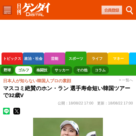
トピックス
政治・社会
芸能
スポーツ
ライフ
マネー
ボートレース
競輪
オートレース
野球
ゴルフ
格闘技
サッカー
その他
コラム
> 一覧へ
日本人が知らない韓国人プロの素顔
マスコミ絶賛のホン・ラン 選手寿命短い韓国ツアー
で32歳V
公開：
18/08/22 17:00
更新：
18/08/22 17:00