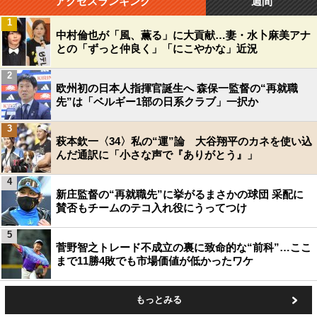
アクセスランキング
週間
1
中村倫也が「風、薫る」に大貢献…妻・水卜麻美アナ
との「ずっと仲良く」「にこやかな」近況
2
欧州初の日本人指揮官誕生へ 森保一監督の“再就職
先”は「ベルギー1部の日系クラブ」一択か
3
萩本欽一〈34〉私の“運”論 大谷翔平のカネを使い込
んだ通訳に「小さな声で『ありがとう』」
4
新庄監督の“再就職先”に挙がるまさかの球団 采配に
賛否もチームのテコ入れ役にうってつけ
5
菅野智之トレード不成立の裏に致命的な“前科”…ここ
まで11勝4敗でも市場価値が低かったワケ
もっとみる