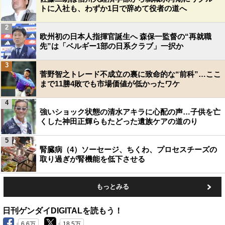
トに入社も、わずか1日で辞めて役者の道へ
2
欧州初の日本人指揮官誕生へ 森保一監督の“再就職
先”は「ベルギー1部の日系クラブ」一択か
3
菅野智之トレード不成立の裏に致命的な“前科”…ここ
まで11勝4敗でも市場価値が低かったワケ
4
強いショック状態の清水アキラに心配の声…子供を亡
くした神田正輝らもたどった遺族ケアの道のり
5
腎臓病（4）ソーセージ、ちくわ、プロセスチーズの
取り過ぎが腎機能を低下させる
もっとみる
日刊ゲンダイDIGITALを読もう！
6.6万
18.5万