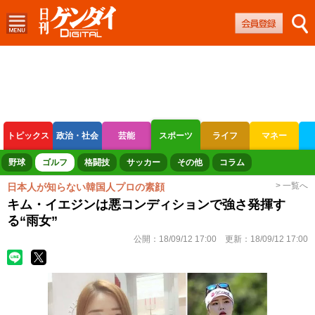
トピックス
政治・社会
芸能
スポーツ
ライフ
マネー
ボートレース
競輪
オートレース
野球
ゴルフ
格闘技
サッカー
その他
コラム
> 一覧へ
日本人が知らない韓国人プロの素顔
キム・イエジンは悪コンディションで強さ発揮す
る“雨女”
公開：
18/09/12 17:00
更新：
18/09/12 17:00