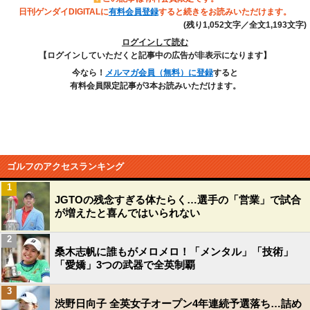
日刊ゲンダイDIGITALに
有料会員登録
すると続きをお読みいただけます。
(残り1,052文字／全文1,193文字)
ログインして読む
【ログインしていただくと記事中の広告が非表示になります】
今なら！
メルマガ会員（無料）に登録
すると
有料会員限定記事が3本お読みいただけます。
ゴルフのアクセスランキング
1
JGTOの残念すぎる体たらく…選手の「営業」で試合
が増えたと喜んではいられない
2
桑木志帆に誰もがメロメロ！「メンタル」「技術」
「愛嬌」3つの武器で全英制覇
3
渋野日向子 全英女子オープン4年連続予選落ち…詰め