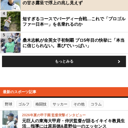
の甘さ露呈で浮上の兆し見えず
4
短すぎるコースでバーディー合戦…これで「プロゴル
ファー日本一」を名乗れるのか
5
桑木志帆が全英女子初制覇 プロ5年目の快挙に「本当
に信じられない。喜びでいっぱい」
もっとみる
最新のスポーツ記事
野球
ゴルフ
格闘技
サッカー
その他
コラム
2026年夏の甲子園 監督突撃インタビュー
元巨人の東海大甲府・仲沢監督が語るイキイキ教員生
活…指導には原辰徳&星野仙一のエッセンス