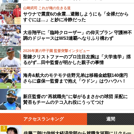
山﨑武司 これが俺の生きる道
サウナで震度6の余震…避難しようにも「全裸だから
すぐには…」と妙に冷静だった
大谷翔平に「臨時クローザー」の仰天プラン 守護神不
調のドジャースはWS3連覇へなりふり構わず
2026年夏の甲子園 監督突撃インタビュー
聖隷クリストファーのプロ注目左腕は「大学進学」揺
るがず…田中監督が明かした親子の事情
海舟&航大のモテモテ佐野兄弟は移籍金総額140億円
さらに森保一監督まで抱え「ウドン」はウハウハ！
新庄監督の“再就職先”に挙がるまさかの球団 采配に
賛否もチームのテコ入れ役にうってつけ
アクセスランキング
週間
1
佐藤二朗は信州大経済学部から就職氷河期にリクルー