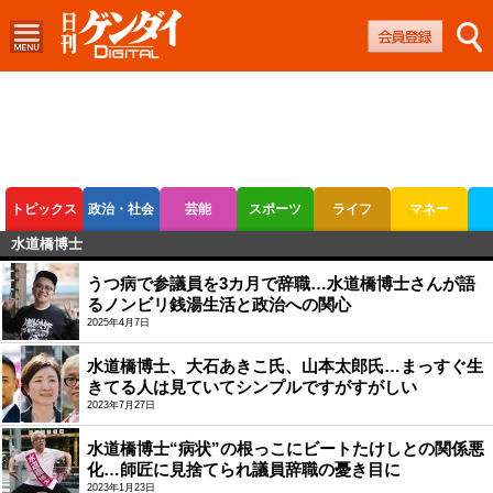
トピックス
政治・社会
芸能
スポーツ
ライフ
マネー
水道橋博士
ボートレース
競輪
オートレース
うつ病で参議員を3カ月で辞職…水道橋博士さんが語
るノンビリ銭湯生活と政治への関心
2025年4月7日
水道橋博士、大石あきこ氏、山本太郎氏…まっすぐ生
きてる人は見ていてシンプルですがすがしい
2023年7月27日
水道橋博士“病状”の根っこにビートたけしとの関係悪
化…師匠に見捨てられ議員辞職の憂き目に
2023年1月23日