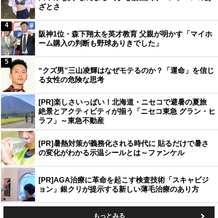
ざとさ
4
阪神1位・森下翔太を英才教育 父親が明かす「マイホ
ーム購入の判断も野球ありきでした」
5
“クズ男”三山凌輝はなぜモテるのか？「運命」を信じ
る女性の危険な思考
[PR]楽しさいっぱい！北海道・ニセコで避暑の夏旅
絶景とアクティビティが揃う「ニセコ東急 グラン・ヒ
ラフ」～東急不動産
[PR]暑熱対策が義務化される時代に 貼るだけで暑さ
の変化がわかる示温シールとは～ファンケル
[PR]AGA治療に革命を起こす検査技術「スキャビジ
ョン」銀クリが提示する新しい薄毛治療のあり方
もっとみる