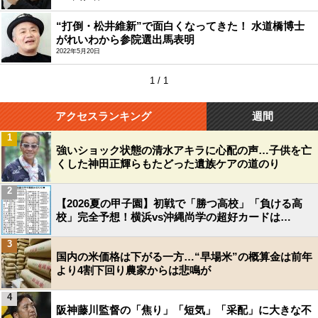
“打倒・松井維新”で面白くなってきた！ 水道橋博士
がれいわから参院選出馬表明
2022年5月20日
1 / 1
アクセスランキング
週間
1
強いショック状態の清水アキラに心配の声…子供を亡
くした神田正輝らもたどった遺族ケアの道のり
2
【2026夏の甲子園】初戦で「勝つ高校」「負ける高
校」完全予想！横浜vs沖縄尚学の超好カードは…
3
国内の米価格は下がる一方…“早場米”の概算金は前年
より4割下回り農家からは悲鳴が
4
阪神藤川監督の「焦り」「短気」「采配」に大きな不