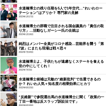
水道橋博士の残り任期を5人で1年交代…“れいわロー
テーション”はアリか？ 専門家の見解
2023年1月17日
水道橋博士の辞職で注目される国会議員の「責任の取
り方」…活動なしガーシー氏の去就は
2023年1月16日
純烈はメンバー全員がコロナ感染…芸能界を襲う「第
7波」にまたも現場は戦々恐々
2022年7月20日
水道橋博士よ、子供たちが遠慮なくステーキを食える
世の中にしてくれ！
2022年7月3日
水道橋博士候補は天敵の“維新批判”で当選できるの
か？ れいわ人気＋知名度の相乗効果にヒカリ
2022年6月23日
“反維新”で参院選出馬の水道橋博士に聞く「政策の一
丁目一番地は反スラップ訴訟法です」
2022年6月20日