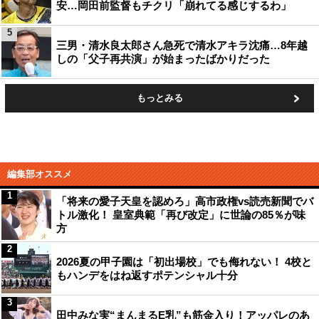
安…岡田前監督もチクリ「崩れてる感じするわ」
5
三男・清水良太郎さん急死で清水アキラ沈痛…8年越
しの「父子再共演」が始まったばかりだった
もっとみる
編集部オススメ
1
「将来の愛子天皇を認めろ」高市政権vs読売新聞でバ
トル激化！ 皇室典範「再び改定」に世論の85％が味
方
2
2026夏の甲子園は「初出場校」でも侮れない！ 4校と
もハンデをはね返すポテンシャル十分
3
田中みな実“まんまるE乳”も筋金入り！アッパレのあ