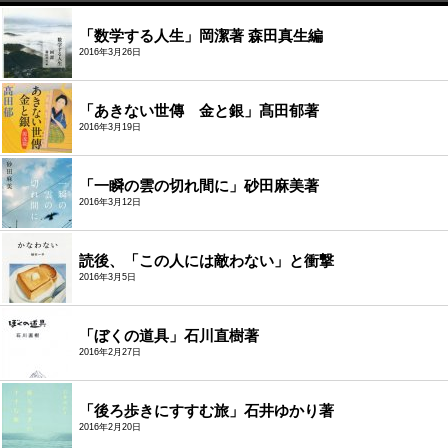
「数学する人生」岡潔著 森田真生編
2016年3月26日
「あきない世傳 金と銀」髙田郁著
2016年3月19日
「一瞬の雲の切れ間に」砂田麻美著
2016年3月12日
読後、「この人には敵わない」と衝撃
2016年3月5日
「ぼくの道具」石川直樹著
2016年2月27日
「後ろ歩きにすすむ旅」石井ゆかり著
2016年2月20日