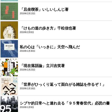
「且坐喫茶」いしいしんじ著
2016年2月13日
「けもの道の歩き方」千松信也著
2016年2月6日
私の心は「いっきに」天空へ飛んだ
2016年1月30日
「現在落語論」立川吉笑著
2016年1月23日
「世界がひっくり返って面白がる雑誌を作るぞ！」
2016年1月16日
シブヤ的日常へと連れ去る「９５青春世代」必読の書
2016年1月9日