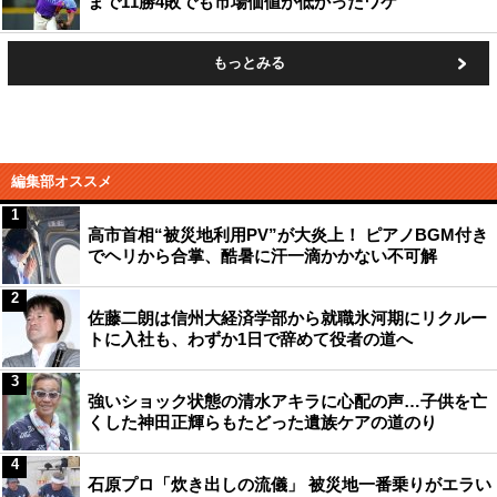
まで11勝4敗でも市場価値が低かったワケ
もっとみる
編集部オススメ
1
高市首相“被災地利用PV”が大炎上！ ピアノBGM付き
でヘリから合掌、酷暑に汗一滴かかない不可解
2
佐藤二朗は信州大経済学部から就職氷河期にリクルー
トに入社も、わずか1日で辞めて役者の道へ
3
強いショック状態の清水アキラに心配の声…子供を亡
くした神田正輝らもたどった遺族ケアの道のり
4
石原プロ「炊き出しの流儀」 被災地一番乗りがエラい