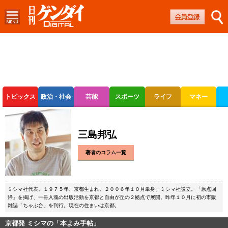
トピックス
政治・社会
芸能
スポーツ
ライフ
マネー
ボートレース
競輪
オートレース
三島邦弘
著者のコラム一覧
ミシマ社代表。１９７５年、京都生まれ。２００６年１０月単身、ミシマ社設立。「原点回
帰」を掲げ、一冊入魂の出版活動を京都と自由が丘の２拠点で展開。昨年１０月に初の市販
雑誌「ちゃぶ台」を刊行。現在の住まいは京都。
京都発 ミシマの「本よみ手帖」