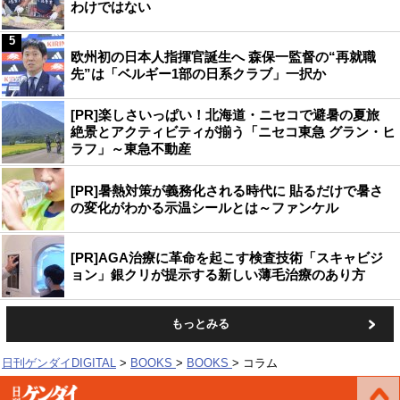
わけではない
5
欧州初の日本人指揮官誕生へ 森保一監督の“再就職
先”は「ベルギー1部の日系クラブ」一択か
[PR]楽しさいっぱい！北海道・ニセコで避暑の夏旅
絶景とアクティビティが揃う「ニセコ東急 グラン・ヒ
ラフ」～東急不動産
[PR]暑熱対策が義務化される時代に 貼るだけで暑さ
の変化がわかる示温シールとは～ファンケル
[PR]AGA治療に革命を起こす検査技術「スキャビジ
ョン」銀クリが提示する新しい薄毛治療のあり方
もっとみる
日刊ゲンダイDIGITAL
BOOKS
BOOKS
コラム