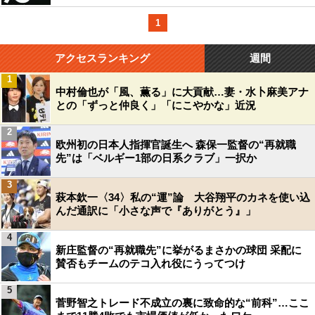
1
アクセスランキング
週間
1
中村倫也が「風、薫る」に大貢献…妻・水卜麻美アナ
との「ずっと仲良く」「にこやかな」近況
2
欧州初の日本人指揮官誕生へ 森保一監督の“再就職
先”は「ベルギー1部の日系クラブ」一択か
3
萩本欽一〈34〉私の“運”論 大谷翔平のカネを使い込
んだ通訳に「小さな声で『ありがとう』」
4
新庄監督の“再就職先”に挙がるまさかの球団 采配に
賛否もチームのテコ入れ役にうってつけ
5
菅野智之トレード不成立の裏に致命的な“前科”…ここ