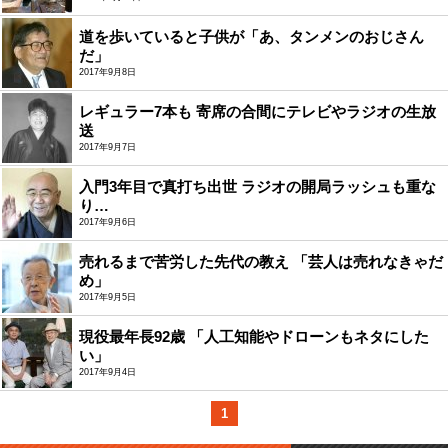
道を歩いていると子供が「あ、タンメンのおじさん
だ」
2017年9月8日
レギュラー7本も 寄席の合間にテレビやラジオの生放
送
2017年9月7日
入門3年目で真打ち出世 ラジオの開局ラッシュも重な
り…
2017年9月6日
売れるまで苦労した先代の教え 「芸人は売れなきゃだ
め」
2017年9月5日
現役最年長92歳 「人工知能やドローンもネタにした
い」
2017年9月4日
1