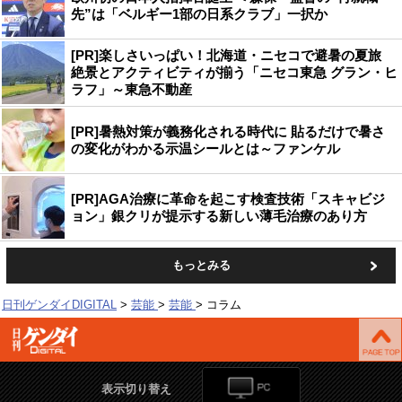
先”は「ベルギー1部の日系クラブ」一択か
[PR]楽しさいっぱい！北海道・ニセコで避暑の夏旅
絶景とアクティビティが揃う「ニセコ東急 グラン・ヒ
ラフ」～東急不動産
[PR]暑熱対策が義務化される時代に 貼るだけで暑さ
の変化がわかる示温シールとは～ファンケル
[PR]AGA治療に革命を起こす検査技術「スキャビジ
ョン」銀クリが提示する新しい薄毛治療のあり方
もっとみる
日刊ゲンダイDIGITAL
芸能
芸能
コラム
表示切り替え