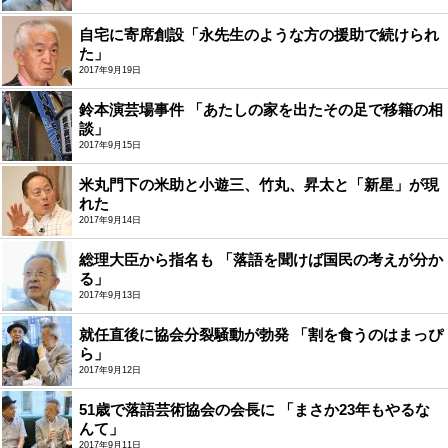
自宅に寄席創設「永先生のような方の援助で続けられ
た」
2017年9月19日
鈴本演芸場事件 「あたしの家を出たその足で移籍の相
談」
2017年9月15日
米丸門下の米助と小遊三、竹丸、昇太と「新星」が現
れた
2017年9月14日
総理大臣から指名も 「落語を聞けば国民の考えが分か
る」
2017年9月13日
就任直後に協会分裂騒動が勃発 「割を食うのはまっぴ
ら」
2017年9月12日
51歳で落語芸術協会の会長に 「まさか23年もやるな
んて」
2017年9月11日