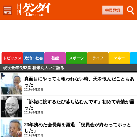
トピックス
政治・社会
芸能
スポーツ
ライフ
マネー
現役最年長92歳 桂米丸大いに語る
ボートレース
競輪
オートレース
真面目にやっても報われない時、天を恨んだこともあ
った
2017年9月22日
「訃報に接するたび落ち込むんです」初めて表情が曇
った
2017年9月21日
23年務めた会長職を勇退 「役員会が終わってホッと
した」
2017年9月20日