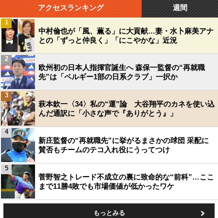
アクセスランキング
週間
1
中村倫也が「風、薫る」に大貢献…妻・水卜麻美アナ
との「ずっと仲良く」「にこやかな」近況
2
欧州初の日本人指揮官誕生へ 森保一監督の“再就職
先”は「ベルギー1部の日系クラブ」一択か
3
萩本欽一〈34〉私の“運”論 大谷翔平のカネを使い込
んだ通訳に「小さな声で『ありがとう』」
4
新庄監督の“再就職先”に挙がるまさかの球団 采配に
賛否もチームのテコ入れ役にうってつけ
5
菅野智之トレード不成立の裏に致命的な“前科”…ここ
まで11勝4敗でも市場価値が低かったワケ
もっとみる