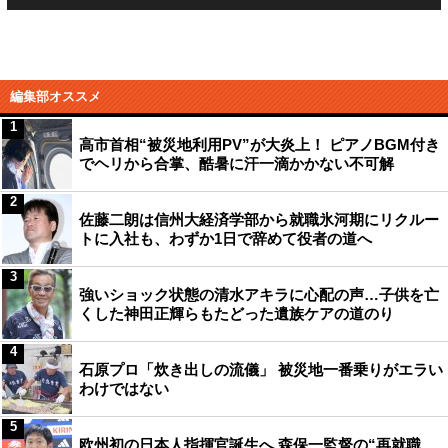
編集部オススメ
1
高市首相“被災地利用PV”が大炎上！ ピアノBGM付き
でヘリから合掌、酷暑に汗一滴かかない不可解
2
佐藤二朗は信州大経済学部から就職氷河期にリクルー
トに入社も、わずか1日で辞めて役者の道へ
3
強いショック状態の清水アキラに心配の声…子供を亡
くした神田正輝らもたどった遺族ケアの道のり
4
石原プロ「炊き出しの流儀」 被災地一番乗りがエラい
わけではない
5
欧州初の日本人指揮官誕生へ 森保一監督の“再就職