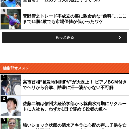
5
菅野智之トレード不成立の裏に致命的な“前科”…ここ
まで11勝4敗でも市場価値が低かったワケ
もっとみる
編集部オススメ
1
高市首相“被災地利用PV”が大炎上！ ピアノBGM付き
でヘリから合掌、酷暑に汗一滴かかない不可解
2
佐藤二朗は信州大経済学部から就職氷河期にリクルー
トに入社も、わずか1日で辞めて役者の道へ
3
強いショック状態の清水アキラに心配の声…子供を亡