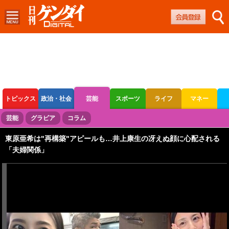
トピックス
政治・社会
芸能
スポーツ
ライフ
マネー
ボートレース
競輪
オートレース
芸能
グラビア
コラム
東原亜希は"再構築"アピールも…井上康生の冴えぬ顔に心配される
「夫婦関係」