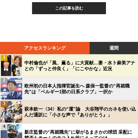
この記事を読む
アクセスランキング
週間
1
中村倫也が「風、薫る」に大貢献…妻・水卜麻美アナ
との「ずっと仲良く」「にこやかな」近況
2
欧州初の日本人指揮官誕生へ 森保一監督の“再就職
先”は「ベルギー1部の日系クラブ」一択か
3
萩本欽一〈34〉私の“運”論 大谷翔平のカネを使い込
んだ通訳に「小さな声で『ありがとう』」
4
新庄監督の“再就職先”に挙がるまさかの球団 采配に
賛否もチームのテコ入れ役にうってつけ