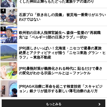
くした神田正輝らもたどった遺族ケアの道のり
4
石原プロ「炊き出しの流儀」 被災地一番乗りがエラい
わけではない
5
欧州初の日本人指揮官誕生へ 森保一監督の“再就職
先”は「ベルギー1部の日系クラブ」一択か
[PR]楽しさいっぱい！北海道・ニセコで避暑の夏旅
絶景とアクティビティが揃う「ニセコ東急 グラン・ヒ
ラフ」～東急不動産
[PR]暑熱対策が義務化される時代に 貼るだけで暑さ
の変化がわかる示温シールとは～ファンケル
[PR]AGA治療に革命を起こす検査技術「スキャビジ
ョン」銀クリが提示する新しい薄毛治療のあり方
もっとみる