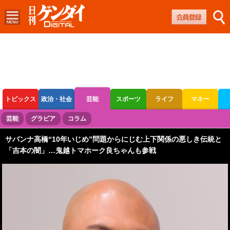
トピックス
政治・社会
芸能
スポーツ
ライフ
マネー
ボートレース
競輪
オートレース
芸能
グラビア
コラム
サバンナ高橋“10年いじめ”問題からにじむ上下関係の悪しき伝統と
「吉本の闇」…鬼越トマホーク良ちゃんも参戦