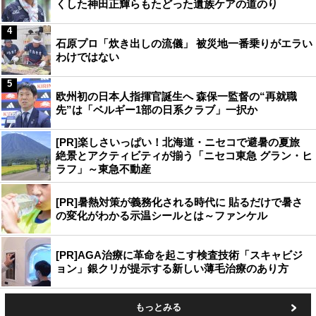
くした神田正輝らもたどった遺族ケアの道のり
4
石原プロ「炊き出しの流儀」 被災地一番乗りがエラい
わけではない
5
欧州初の日本人指揮官誕生へ 森保一監督の“再就職
先”は「ベルギー1部の日系クラブ」一択か
[PR]楽しさいっぱい！北海道・ニセコで避暑の夏旅
絶景とアクティビティが揃う「ニセコ東急 グラン・ヒ
ラフ」～東急不動産
[PR]暑熱対策が義務化される時代に 貼るだけで暑さ
の変化がわかる示温シールとは～ファンケル
[PR]AGA治療に革命を起こす検査技術「スキャビジ
ョン」銀クリが提示する新しい薄毛治療のあり方
もっとみる