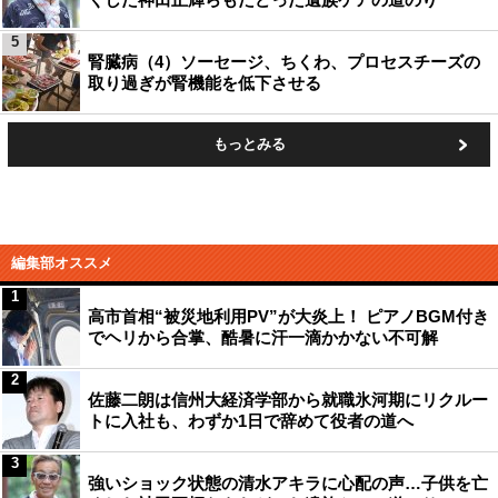
5
腎臓病（4）ソーセージ、ちくわ、プロセスチーズの
取り過ぎが腎機能を低下させる
もっとみる
編集部オススメ
1
高市首相“被災地利用PV”が大炎上！ ピアノBGM付き
でヘリから合掌、酷暑に汗一滴かかない不可解
2
佐藤二朗は信州大経済学部から就職氷河期にリクルー
トに入社も、わずか1日で辞めて役者の道へ
3
強いショック状態の清水アキラに心配の声…子供を亡