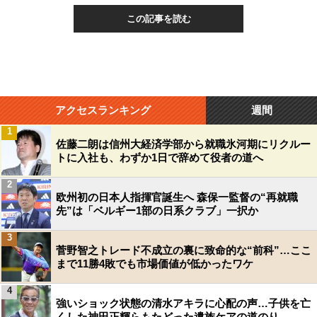
この記事を読む
アクセスランキング
週間
1
佐藤二朗は信州大経済学部から就職氷河期にリクルー
トに入社も、わずか1日で辞めて役者の道へ
2
欧州初の日本人指揮官誕生へ 森保一監督の“再就職
先”は「ベルギー1部の日系クラブ」一択か
3
菅野智之トレード不成立の裏に致命的な“前科”…ここ
まで11勝4敗でも市場価値が低かったワケ
4
強いショック状態の清水アキラに心配の声…子供を亡
くした神田正輝らもたどった遺族ケアの道のり