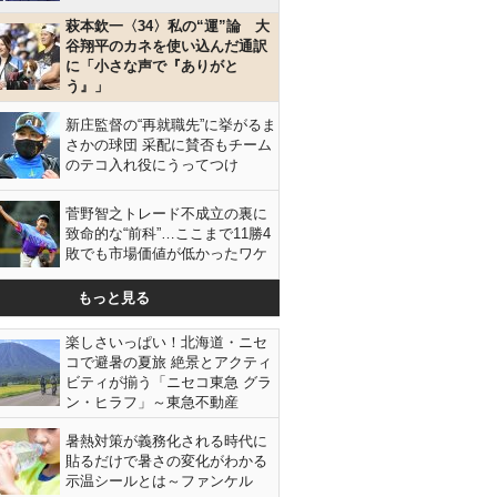
萩本欽一〈34〉私の“運”論 大
谷翔平のカネを使い込んだ通訳
に「小さな声で『ありがと
う』」
新庄監督の“再就職先”に挙がるま
さかの球団 采配に賛否もチーム
のテコ入れ役にうってつけ
菅野智之トレード不成立の裏に
致命的な“前科”…ここまで11勝4
敗でも市場価値が低かったワケ
もっと見る
楽しさいっぱい！北海道・ニセ
コで避暑の夏旅 絶景とアクティ
ビティが揃う「ニセコ東急 グラ
ン・ヒラフ」～東急不動産
暑熱対策が義務化される時代に
貼るだけで暑さの変化がわかる
示温シールとは～ファンケル