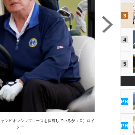
3
4
5
PR
チャンピオンシップコースを保有しているが（Ｃ）ロイ
PR
ター