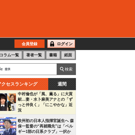
会員登録
ログイン
コラム一覧
著者一覧
書籍
紙面
アクセスランキング
週間
中村倫也が「風、薫る」に大貢
献…妻・水卜麻美アナとの「ず
っと仲良く」「にこやかな」近
況
欧州初の日本人指揮官誕生へ 森
保一監督の“再就職先”は「ベル
ギー1部の日系クラブ」一択か