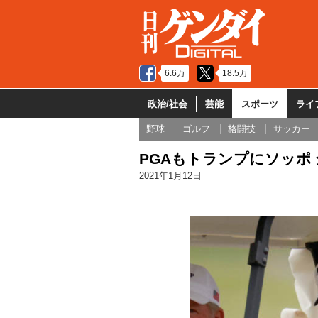
6.6万
18.5万
政治/社会
芸能
スポーツ
ライ
野球
ゴルフ
格闘技
サッカー
PGAもトランプにソッポ
2021年1月12日