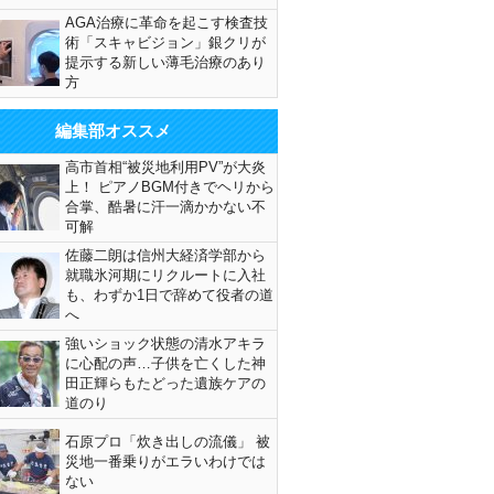
AGA治療に革命を起こす検査技
術「スキャビジョン」銀クリが
提示する新しい薄毛治療のあり
方
編集部オススメ
高市首相“被災地利用PV”が大炎
上！ ピアノBGM付きでヘリから
合掌、酷暑に汗一滴かかない不
可解
佐藤二朗は信州大経済学部から
就職氷河期にリクルートに入社
も、わずか1日で辞めて役者の道
へ
強いショック状態の清水アキラ
に心配の声…子供を亡くした神
田正輝らもたどった遺族ケアの
道のり
石原プロ「炊き出しの流儀」 被
災地一番乗りがエラいわけでは
ない