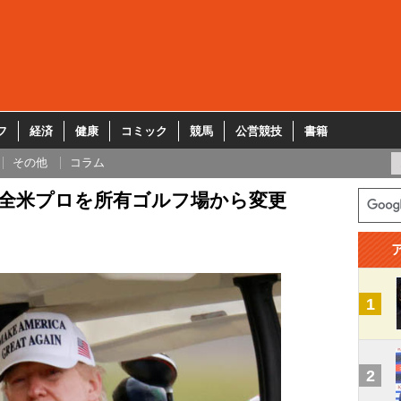
フ
経済
健康
コミック
競馬
公営競技
書籍
その他
コラム
 全米プロを所有ゴルフ場から変更
1
2