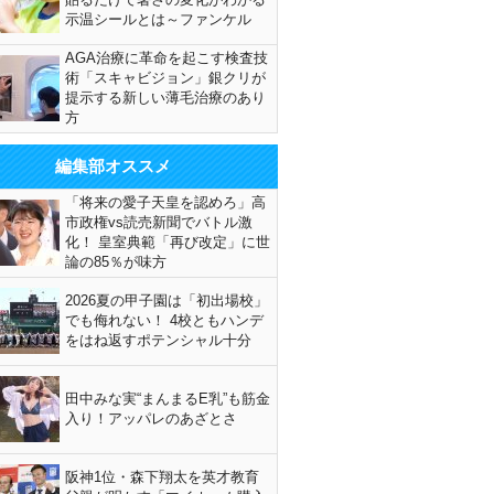
示温シールとは～ファンケル
AGA治療に革命を起こす検査技
術「スキャビジョン」銀クリが
提示する新しい薄毛治療のあり
方
編集部オススメ
「将来の愛子天皇を認めろ」高
市政権vs読売新聞でバトル激
化！ 皇室典範「再び改定」に世
論の85％が味方
2026夏の甲子園は「初出場校」
でも侮れない！ 4校ともハンデ
をはね返すポテンシャル十分
田中みな実“まんまるE乳”も筋金
入り！アッパレのあざとさ
阪神1位・森下翔太を英才教育