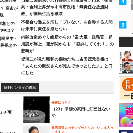
4
高・金利上昇が示す高市政権「無責任な放漫財
？ 高市が
政」が国民生活を破壊
味
不都合な過去を消し「ブレない」を自称する人間
首相との
5
は未来に責任を持たない
の中は？
内閣改造めぐり維新からの「副大臣・政務官」起
国民民主・
用説が浮上…霞が関からも 「勘弁してくれ！」の
最長老の
悲鳴が
堤清二が見た昭和の傑物たち…吉田茂元首相は
「あんたの親父さんが死んでホッとしたよ」と口
にした
日刊ゲンダイの書籍
修羅にうたう
（23）甲斐の武田に知己はない
ミチ著
か
書店員芸人カモシダせぶんの「いい本入っ
てますよ！」