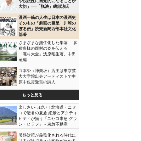
や脱法性に自覚的になることが
大切」──「脱法」磯部涼氏
漫画一筋の人生は日本の漫画史
そのもの「劇画の巨星 川崎の
ぼる伝」読売新聞西部本社文化
部著
さまざまな無住化した集落──多
種多様の廃村の姿を伝える
「廃村大全」浅原昭生著、中田
薫編
コ本や（神楽坂）店主は東京芸
大大学院出身アーティストで中
原中也賞受賞の詩人
もっと見る
楽しさいっぱい！北海道・ニセ
コで避暑の夏旅 絶景とアクティ
ビティが揃う「ニセコ東急 グラ
ン・ヒラフ」～東急不動産
暑熱対策が義務化される時代に
貼るだけで暑さの変化がわかる