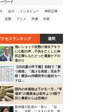
キーワード
斗
あの
インタビュー
神田正輝
恋愛
アニメ
声優
作家
アクセスランキング
週間
強いショック状態の清水アキラ
に心配の声…子供を亡くした神
田正輝らもたどった遺族ケアの
道のり
【2026夏の甲子園】初戦で「勝
つ高校」「負ける高校」完全予
想！横浜vs沖縄尚学の超好カー
ドは…
国内の米価格は下がる一方…“早
場米”の概算金は前年より4割下
回り農家からは悲鳴が
阪神藤川監督の「焦り」「短
気」「采配」に大きな不安…岡