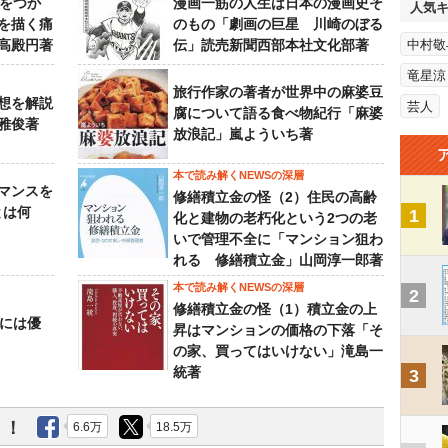
功をつか
漫画一筋の人生は日本の漫画史そ
人気
を描く痛
のもの「劇画の巨星 川崎のぼる
高殿円著
伝」読売新聞西部本社文化部著
中村敬
竜星涼
旅行作家の著者が世界中の麻婆豆
想を解説
芸人
腐について語る食べ物紀行「麻婆
雅俊著
放浪記」嵐よういち著
本で読み解くNEWSの深層
マンスを
修繕積立金の怪（2）住民の高齢
とは何
1
化と建物の老朽化という2つの老
いで管理不全に「マンション狙わ
れる 修繕積立金」山岡淳一郎著
本で読み解くNEWSの深層
2
修繕積立金の怪（1）積立金の上
うには優
昇はマンションの価格の下落「そ
の家、買ってはいけない」滝島一
統著
3
う！
6.6万
18.5万