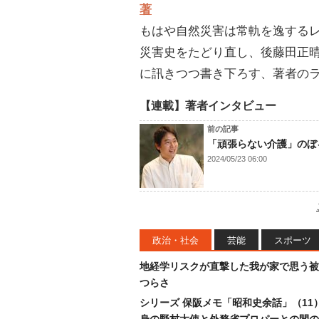
著
もはや自然災害は常軌を逸する
災害史をたどり直し、後藤田正
に訊きつつ書き下ろす、著者の
【連載】著者インタビュー
前の記事
「頑張らない介護」のぼ
2024/05/23 06:00
政治・社会
芸能
スポーツ
地経学リスクが直撃した我が家で思う被
つらさ
シリーズ 保阪メモ「昭和史余話」（11
身の野村大使と外務省プロパーとの間の