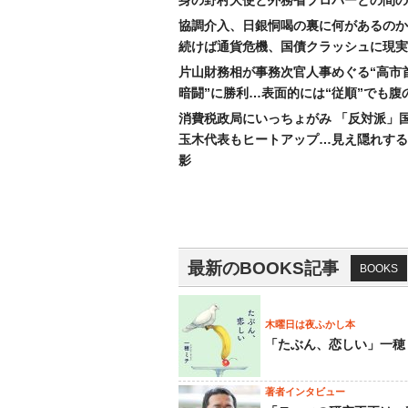
協調介入、日銀恫喝の裏に何があるのか
続けば通貨危機、国債クラッシュに現実
片山財務相が事務次官人事めぐる“高市
暗闘”に勝利…表面的には“従順”でも腹
消費税政局にいっちょがみ 「反対派」
玉木代表もヒートアップ…見え隠れする
影
最新のBOOKS記事
BOOKS
木曜日は夜ふかし本
「たぶん、恋しい」一穂
著者インタビュー