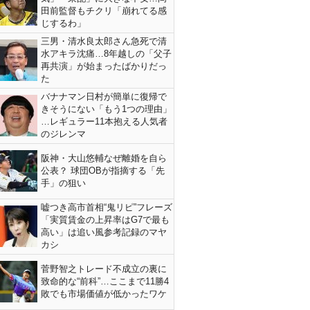
田前監督もチクリ「崩れてる感
じするわ」
三男・清水良太郎さん急死で清
水アキラ沈痛…8年越しの「父子
再共演」が始まったばかりだっ
た
バナナマン日村が簡単に復帰で
きそうにない「もう1つの理由」
…レギュラー11本抱える人気者
のジレンマ
阪神・大山悠輔なぜ離婚を自ら
公表？ 球団OBが指摘する「先
手」の狙い
嘘つき高市首相“鬼リピ”フレーズ
「実質賃金の上昇率はG7で最も
高い」は追い風参考記録のマヤ
カシ
菅野智之トレード不成立の裏に
致命的な“前科”…ここまで11勝4
敗でも市場価値が低かったワケ