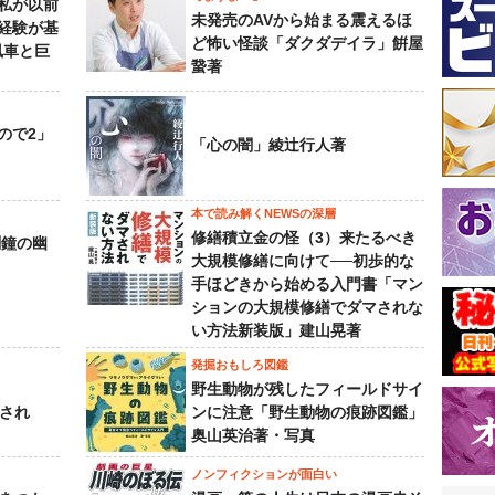
私が以前
未発売のAVから始まる震えるほ
経験が基
ど怖い怪談「ダクダデイラ」餠屋
風車と巨
䖸著
ので2」
「心の闇」綾辻行人著
本で読み解くNEWSの深層
修繕積立金の怪（3）来たるべき
刻鐘の幽
大規模修繕に向けて──初歩的な
手ほどきから始める入門書「マン
ションの大規模修繕でダマされな
い方法新装版」建山晃著
発掘おもしろ図鑑
野生動物が残したフィールドサイ
下され
ンに注意「野生動物の痕跡図鑑」
奥山英治著・写真
ノンフィクションが面白い