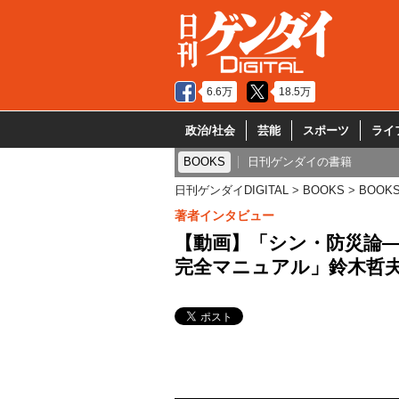
6.6万
18.5万
政治/社会
芸能
スポーツ
ライ
BOOKS
日刊ゲンダイの書籍
日刊ゲンダイDIGITAL
BOOKS
BOOK
著者インタビュー
【動画】「シン・防災論
完全マニュアル」鈴木哲