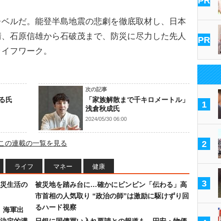
PR
レベルだ。能登半島地震の悲劇を徹底取材し、日本
晴、石原信雄から石破茂まで、防災に尽力した先人
PR
ライフワーク。
次の記事
る氏
「家族解散まで千キロメートル」
1
浅倉秋成氏
2024/05/30 06:00
この連載の一覧を見る
2
ライフ
マネー
健康
3
災生活の
被災地を踏み台に…確かにビンビン「伝わる」高
市首相の人気取り “政治の師”は激励に駆けずり回
るハード視察
）海軍出
決定的溝
日銀に国債買い入れ要請との報道も…円安・物価