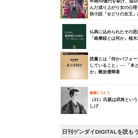
年商50億円を挙げ、成
んだ成り上がり女の心理
快小説「せどりの女王」
仏典に込められたその思
「維摩経とは何か」植木
読書とは「何かパフォー
していること」──「本
か」難波優輝著
修羅にうたう
（21）氏親は武将とい
しげ
日刊ゲンダイDIGITALを読も