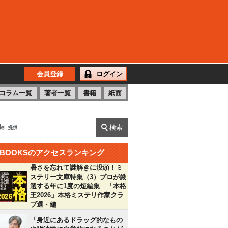
会員登録
ログイン
コラム一覧
著者一覧
書籍
紙面
BOOKSのアクセスランキング
暑さを忘れて謎解きに没頭！ミ
ステリー文庫特集（3）プロが厳
選する年に1度の短編集 「本格
王2026」本格ミステリ作家クラ
ブ選・編
「身近にあるドラッグ的なもの