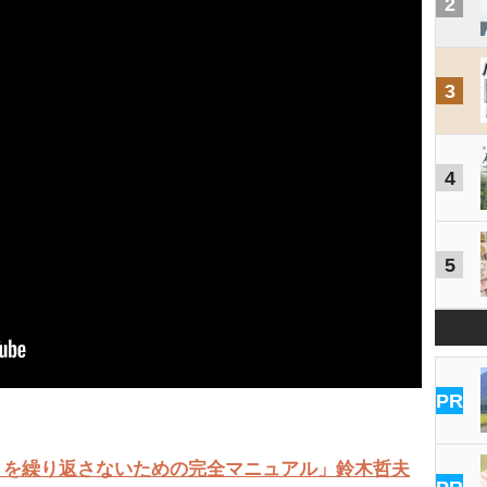
2
3
4
5
PR
』を繰り返さないための完全マニュアル」鈴木哲夫