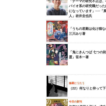
「テーマの研究不正は、
バイオ系の研究職だった
になっています」──「
人」岩井圭也氏
「うちの若殿は化け猫な
三川みり著
「鬼にきんつば 七つの
霊」笹木一著
修羅にうたう
（22）何なりと仰って
今日の新刊