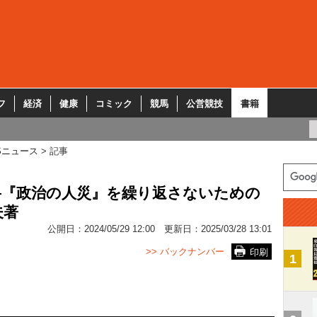
フ
経済
健康
コミック
競馬
公営競技
書籍
Sニュース
記事
―『政治の人災』を繰り返さないための
夫著
公開日：
2024/05/29 12:00
更新日：
2025/03/28 13:01
>> バックナンバー
印刷
1