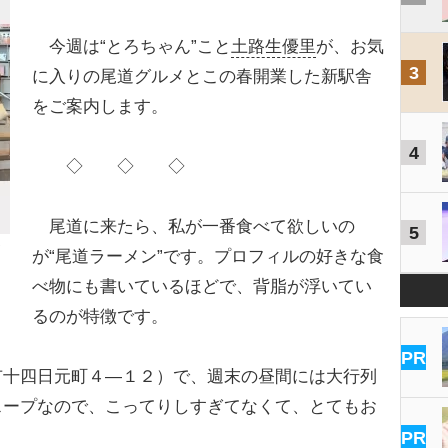
今週は“とろちゃん”こと
土路生優里
が、お気
3
に入りの尾道グルメとこの春開業した新駅舎
をご案内します。
4
◇ ◇ ◇
尾道に来たら、私が一番食べて欲しいの
5
が“尾道ラーメン”です。プロフィルの好きな食
べ物にも書いているほどで、背脂が浮いてい
るのが特徴です。
PR
十四日元町４―１２）で、週末の昼間には大行列
スープなので、こってりしすぎてなくて、とてもお
PR