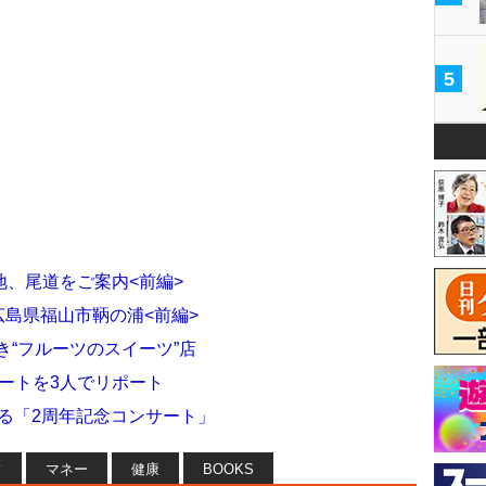
5
、尾道をご案内<前編>
広島県福山市鞆の浦<前編>
き“フルーツのスイーツ”店
サートを3人でリポート
る「2周年記念コンサート」
フ
マネー
健康
BOOKS