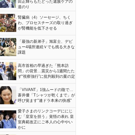
田正輝らもたどった遺族ケアの
道のり
腎臓病（4）ソーセージ、ちく
わ、プロセスチーズの取り過ぎ
が腎機能を低下させる
「最強の新弟子」旭富士、デビ
ュー4場所連続Ｖでも残る大きな
課題
高市首相の早過ぎた「熊本訪
問」の背景…震災から1週間たた
ず“視察強行”に批判殺到の案の定
「VIVANT」1強ムードの陰で…
蒼井優「Tシャツが乾くまで」が
呼び覚ます"連ドラ本来の快感"
愛子さまのリンクコーデににじ
む「皇室を担う」覚悟の表れ 皇
室典範改正にご本人の心中やい
かに