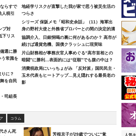
ならすで
地経学リスクが直撃した我が家で思う被災生活の
法人税引
つらさ
シリーズ 保阪メモ「昭和史余話」（11）海軍出
ンプ対
身の野村大使と外務省プロパーとの間の決定的溝
低下リス
協調介入、日銀恫喝の裏に何があるのか？ 高市が
続けば通貨危機、国債クラッシュに現実味
備選に勝
片山財務相が事務次官人事めぐる“高市首相との
いう常識を
暗闘”に勝利…表面的には“従順”でも腹の中は？
消費税政局にいっちょがみ 「反対派」国民民主・
取りに？
玉木代表もヒートアップ…見え隠れする最長老の
の舞を自民
影
組・司組長
ア
コラム
代さん死
芳根京子が29歳でついに“覚
人気