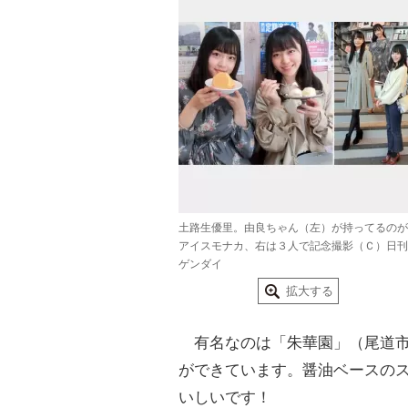
土路生優里。由良ちゃん（左）が持ってるのが
アイスモナカ、右は３人で記念撮影（Ｃ）日刊
ゲンダイ
拡大する
有名なのは「朱華園」（尾道市
ができています。醤油ベースの
いしいです！