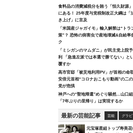
食料品の消費減税分を賄う「恒久財源」
にある！ 25年度与党税制改正大綱は「
き上げ」に言及
「米国産ジャガイモ」輸入解禁は“トラ
策”？ 恐怖の病害虫で産地壊滅&自給率
ク
「ミシガンのマムダニ」が民主党上院予
利 「急進左派では本選で勝てない」と
覆すか
高市官邸「被災地利用PV」が首相の命
安倍元首相“コロナおこもり動画”の二
党が危惧
神戸への“聖地帰還”めぐり騒然…山口
「7年ぶりの里帰り」は実現するか
最新の芸能記事
芸能
グラビ
元宝塚星組トップ寿美花