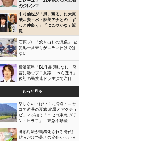
…レギュラー11本抱える人気者
のジレンマ
中村倫也が「風、薫る」に大貢
献…妻・水卜麻美アナとの「ず
っと仲良く」「にこやかな」近
況
石原プロ「炊き出しの流儀」 被
災地一番乗りがエラいわけでは
ない
横浜流星「BL作品興味なし」発
言に滲むプロ意識 「べらぼう」
後初の民放連ドラ主演で注目
もっと見る
楽しさいっぱい！北海道・ニセ
コで避暑の夏旅 絶景とアクティ
ビティが揃う「ニセコ東急 グラ
ン・ヒラフ」～東急不動産
暑熱対策が義務化される時代に
貼るだけで暑さの変化がわかる