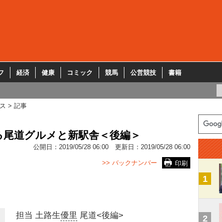
フ
経済
健康
コミック
競馬
公営競技
書籍
ス
記事
る尾道グルメと新駅舎＜後編＞
公開日：
2019/05/28 06:00
更新日：
2019/05/28 06:00
>> バックナンバー
印刷
1
担当 土路生
優里
尾道<後編>
2