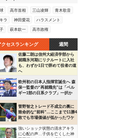
球
高市首相
三山凌輝
青木歌音
キラ
神田愛花
ハラスメント
子
萩本欽一
高市政権
アクセスランキング
週間
佐藤二朗は信州大経済学部から
就職氷河期にリクルートに入社
も、わずか1日で辞めて役者の道
へ
欧州初の日本人指揮官誕生へ 森
保一監督の“再就職先”は「ベル
ギー1部の日系クラブ」一択か
菅野智之トレード不成立の裏に
致命的な“前科”…ここまで11勝4
敗でも市場価値が低かったワケ
強いショック状態の清水アキラ
に心配の声…子供を亡くした神