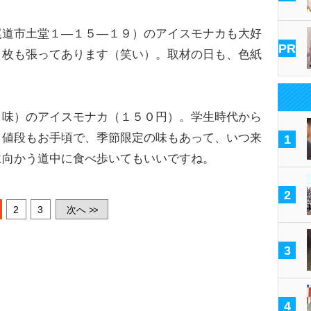
道市土堂１―１５―１９）のアイスモナカも大好
PR
３枚も張ってあります（笑い）。取材の日も、色紙
味）のアイスモナカ（１５０円）。学生時代から
。値段もお手頃で、季節限定の味もあって、いつ来
1
に向かう道中に食べ歩いてもいいですね。
2
2
3
次へ
>>
3
4