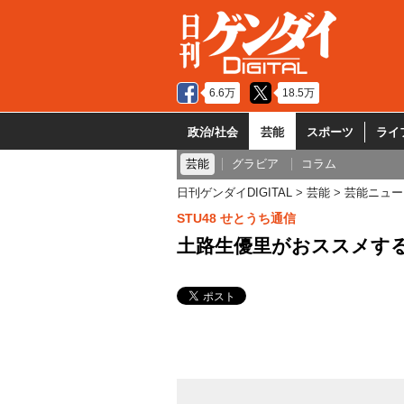
6.6万
18.5万
政治/社会
芸能
スポーツ
ライ
芸能
グラビア
コラム
日刊ゲンダイDIGITAL
芸能
芸能ニュー
STU48 せとうち通信
土路生優里がおススメす