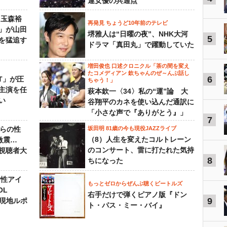
連女優の共通点
 玉森裕
再発見 ちょうど10年前のテレビ
」が山田
堺雅人は“日曜の夜”、NHK大河
5
を猛追す
ドラマ「真田丸」で躍動していた
増田俊也 口述クロニクル「茶の間を変え
たコメディアン 欽ちゃんのぜ～んぶ話し
6
NT」が圧
ちゃう！」
主演を任
萩本欽一〈34〉私の“運”論 大
い
谷翔平のカネを使い込んだ通訳に
「小さな声で『ありがとう』」
7
からの性
坂田明 81歳の今も現役JAZZライブ
（8）人生を変えたコルトレーン
激震…
のコンサート、雷に打たれた気持
視聴者大
8
ちになった
女性アイ
もっとゼロからぜんぶ聴くビートルズ
OL
右手だけで弾くピアノ版『ドン
9
～現地ルポ
ト・パス・ミー・バイ』