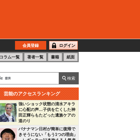
会員登録
ログイン
コラム一覧
著者一覧
書籍
紙面
芸能のアクセスランキング
強いショック状態の清水アキラ
に心配の声…子供を亡くした神
田正輝らもたどった遺族ケアの
道のり
バナナマン日村が簡単に復帰で
きそうにない「もう1つの理由」