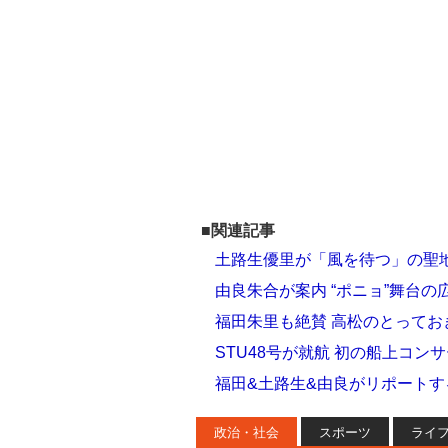
■関連記事
土路生優里が「風を待つ」の聖地
由良朱合が案内 “ポニョ”舞台の
福田朱里も絶賛 高松のとってお
STU48号が就航 初の船上コン
福田&土路生&由良がリポートす
政治・社会
スポーツ
ライ