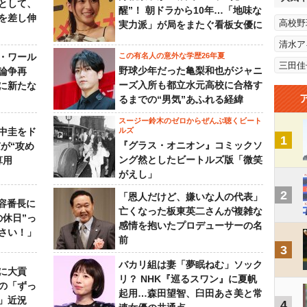
として、
醒”！ 朝ドラから10年…「地味な
を差し伸
高校野
実力派」が局をまたぐ看板女優に
清水ア
・ワール
この有名人の意外な学歴26年夏
三田佳
野球少年だった亀梨和也がジャニ
論争再
ーズ入所も都立水元高校に合格す
に新たな
るまでの“男気”あふれる経緯
スージー鈴木のゼロからぜんぶ聴くビート
中圭をド
ルズ
1
『グラス・オニオン』コミックソ
が“攻め
ング然としたビートルズ版「微笑
算用
がえし」
2
「恩人だけど、嫌いな人の代表」
美容番長に
亡くなった板東英二さんが複雑な
の休日”っ
感情を抱いたプロデューサーの名
さい！」
前
3
バカリ組は妻「夢眠ねむ」ソック
に大貢
リ？ NHK『巡るスワン』に夏帆
の「ずっ
起用…森田望智、臼田あさ美と常
」近況
4