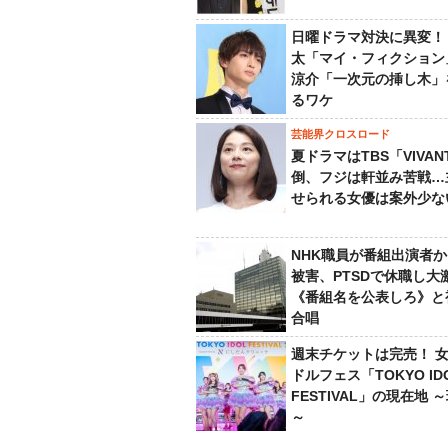
日曜ドラマ対決に異変！
太「マイ・フィクション
涼介「一次元の挿し木」
るワケ
芸能界クロスロード
夏ドラマはTBS「VIVA
倒、フジは軒並み苦戦…
せられる女優は案外少な
NHK職員が番組出演者
被害、PTSDで休職し大
《番組名を公表しろ》と
合唱
週末チケットは完売！ 
ドルフェス「TOKYO ID
FESTIVAL」の現在地 
～