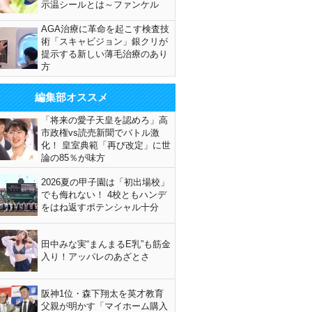
示温シールとは～ファンケル
AGA治療に革命を起こす検査技
術「スキャビジョン」銀クリが
提示する新しい薄毛治療のあり
方
編集部オススメ
「将来の愛子天皇を認めろ」高
市政権vs読売新聞でバトル激
化！ 皇室典範「再び改定」に世
論の85％が味方
2026夏の甲子園は「初出場校」
でも侮れない！ 4校ともハンデ
をはね返すポテンシャル十分
田中みな実“まんまるE乳”も筋金
入り！アッパレのあざとさ
阪神1位・森下翔太を英才教育
父親が明かす「マイホーム購入