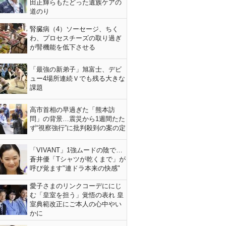
田正輝らもたどった遺族ケアの
道のり
腎臓病（4）ソーセージ、ちく
わ、プロセスチーズの取り過ぎ
が腎機能を低下させる
「最強の新弟子」旭富士、デビ
ュー4場所連続Ｖでも残る大きな
課題
高市首相の早過ぎた「熊本訪
問」の背景…震災から1週間たた
ず“視察強行”に批判殺到の案の定
「VIVANT」1強ムードの陰で…
蒼井優「Tシャツが乾くまで」が
呼び覚ます"連ドラ本来の快感"
愛子さまのリンクコーデににじ
む「皇室を担う」覚悟の表れ 皇
室典範改正にご本人の心中やい
かに