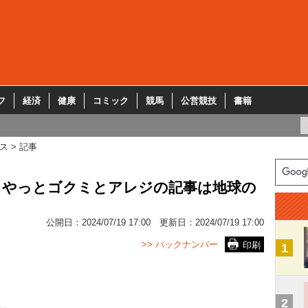
フ
経済
健康
コミック
競馬
公営競技
書籍
ス
記事
、やっとゴクミとアレジの記事は地球の
公開日：
2024/07/19 17:00
更新日：
2024/07/19 17:00
>> バックナンバー
印刷
1
2