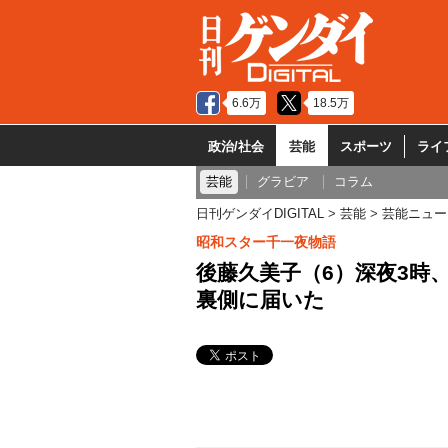
6.6万
18.5万
政治/社会
芸能
スポーツ
ライ
芸能
グラビア
コラム
日刊ゲンダイDIGITAL
芸能
芸能ニュー
昭和スター千一夜物語
後藤久美子（6）深夜3時
裏側に届いた