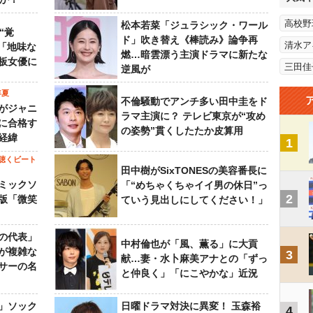
高校野
松本若菜「ジュラシック・ワール
“覚
ド」吹き替え《棒読み》論争再
清水ア
…「地味な
燃…暗雲漂う主演ドラマに新たな
板女優に
三田佳
逆風が
年夏
不倫騒動でアンチ多い田中圭をド
がジャニ
ラマ主演に？ テレビ東京が“攻め
に合格す
の姿勢”貫くしたたか皮算用
経緯
1
聴くビート
田中樹がSixTONESの美容番長に
ミックソ
「“めちゃくちゃイイ男の休日”っ
2
版「微笑
ていう見出しにしてください！」
の代表」
中村倫也が「風、薫る」に大貢
が複雑な
3
献…妻・水卜麻美アナとの「ずっ
サーの名
と仲良く」「にこやかな」近況
」ソック
日曜ドラマ対決に異変！ 玉森裕
4