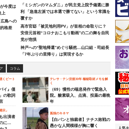
「ミシガンのマムダニ」が民主党上院予備選に勝
が今度は
利 「急進左派では本選で勝てない」という常識を
炎上
覆すか
「広島への
高市官邸「被災地利用PV」が首相の命取りに？
的格差
安倍元首相“コロナおこもり動画”の二の舞を自民
党が危惧
神戸への“聖地帰還”めぐり騒然…山口組・司組長
「7年ぶりの里帰り」は実現するか
ア
コラム
聴くビート
テレサ・テン没後30年 極秘取材メモを解
く
バイ』僅
（69）慢性の喘息発作で緊急入
」の歌詞
院。酸素吸入、点滴、投薬の最晩
言
年
開示」
孤独のキネマ
も出演者
【白パンと独裁者】ナチス敗戦の
のに…
愚かな人間模様が胸に響く
人気
すか？