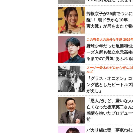
芳根京子が29歳でついに
醒”！ 朝ドラから10年
実力派」が局をまたぐ看
この有名人の意外な学歴 2026
野球少年だった亀梨和也
ーズ入所も都立水元高校
るまでの“男気”あふれる
スージー鈴木のゼロからぜんぶ
ルズ
『グラス・オニオン』コ
ング然としたビートルズ
がえし」
「恩人だけど、嫌いな人
亡くなった板東英二さん
感情を抱いたプロデュー
前
バカリ組は妻「夢眠ねむ