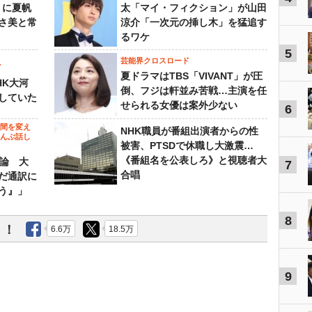
』に夏帆
太「マイ・フィクション」が山田
さ美と常
涼介「一次元の挿し木」を猛追す
るワケ
5
芸能界クロスロード
ビ
夏ドラマはTBS「VIVANT」が圧
HK大河
倒、フジは軒並み苦戦…主演を任
していた
せられる女優は案外少ない
6
の間を変え
NHK職員が番組出演者からの性
～んぶ話し
被害、PTSDで休職し大激震…
《番組名を公表しろ》と視聴者大
”論 大
7
合唱
だ通訳に
う』」
8
う！
6.6万
18.5万
9