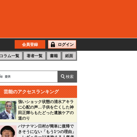
会員登録
ログイン
コラム一覧
著者一覧
書籍
紙面
芸能のアクセスランキング
強いショック状態の清水アキラ
に心配の声…子供を亡くした神
田正輝らもたどった遺族ケアの
道のり
バナナマン日村が簡単に復帰で
きそうにない「もう1つの理由」