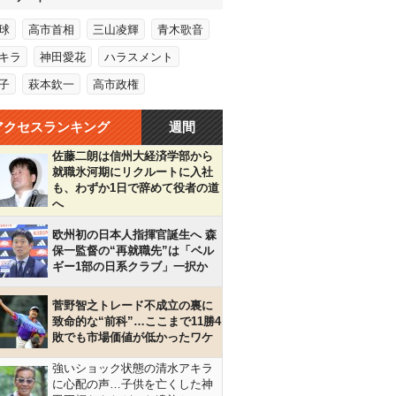
球
高市首相
三山凌輝
青木歌音
キラ
神田愛花
ハラスメント
子
萩本欽一
高市政権
アクセスランキング
週間
佐藤二朗は信州大経済学部から
就職氷河期にリクルートに入社
も、わずか1日で辞めて役者の道
へ
欧州初の日本人指揮官誕生へ 森
保一監督の“再就職先”は「ベル
ギー1部の日系クラブ」一択か
菅野智之トレード不成立の裏に
致命的な“前科”…ここまで11勝4
敗でも市場価値が低かったワケ
強いショック状態の清水アキラ
に心配の声…子供を亡くした神