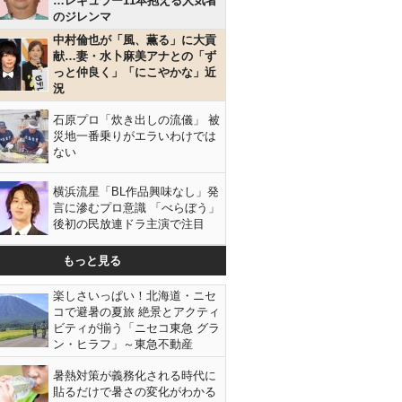
…レギュラー11本抱える人気者
のジレンマ
中村倫也が「風、薫る」に大貢
献…妻・水卜麻美アナとの「ず
っと仲良く」「にこやかな」近
況
石原プロ「炊き出しの流儀」 被
災地一番乗りがエラいわけでは
ない
横浜流星「BL作品興味なし」発
言に滲むプロ意識 「べらぼう」
後初の民放連ドラ主演で注目
もっと見る
楽しさいっぱい！北海道・ニセ
コで避暑の夏旅 絶景とアクティ
ビティが揃う「ニセコ東急 グラ
ン・ヒラフ」～東急不動産
暑熱対策が義務化される時代に
貼るだけで暑さの変化がわかる