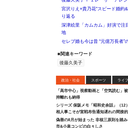
宮沢りえ×貴乃花“スピード婚約
り返る
深津絵里「カムカム」好演で注
地
セレブ婚も今は昔 “元億万長者”
■関連キーワード
後藤久美子
政治・社会
スポーツ
ライ
「高市中心」視察動画と「空気読む」被
持離れも納得
シリーズ 保阪メモ「昭和史余話」（12
相人事こそが宣戦布告通知遅れの間接的
偽善の8月が始まった 非核三原則を踏
市&小泉コンビの白々しさ