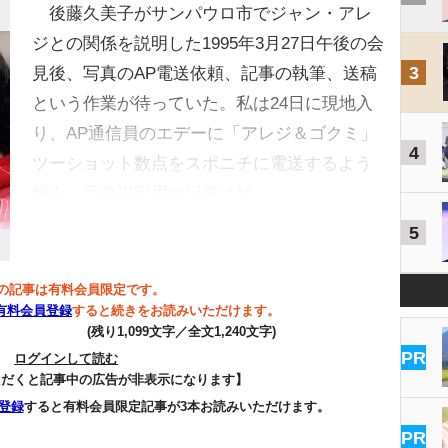
後藤久美子がサンパウロ市でジャン・アレ
ジとの関係を説明した1995年3月27日午後の会
3
見後、写真のAP電送依頼、記事の執筆、送稿
という作業が待っていた。私は24日に現地入
り、AP通信員のエデーに「アレジ＆ゴクミ」
4
ツーショット数点をスポニチに電送するよう
頼み、写真説明用の記事は短…
5
の記事は有料会員限定です。
有料会員登録
すると続きをお読みいただけます。
(残り1,099文字／全文1,240文字)
PR
ログインして読む
ただくと記事中の広告が非表示になります】
登録
すると有料会員限定記事が3本お読みいただけます。
PR