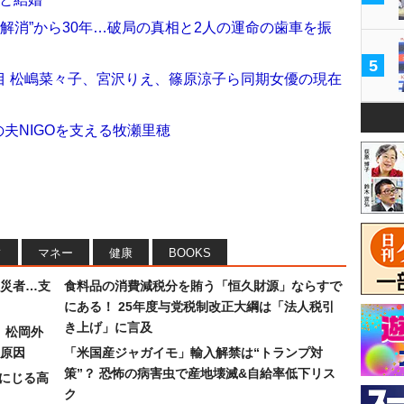
&解消”から30年…破局の真相と2人の運命の歯車を振
5
目 松嶋菜々子、宮沢りえ、篠原涼子ら同期女優の現在
の夫NIGOを支える牧瀬里穂
フ
マネー
健康
BOOKS
災者…支
食料品の消費減税分を賄う「恒久財源」ならすで
にある！ 25年度与党税制改正大綱は「法人税引
き上げ」に言及
）松岡外
原因
「米国産ジャガイモ」輸入解禁は“トランプ対
策”？ 恐怖の病害虫で産地壊滅&自給率低下リス
みにじる高
ク