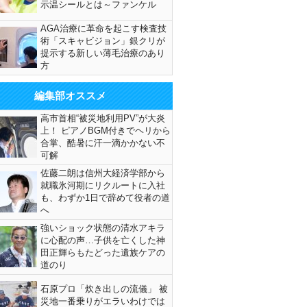
示温シールとは～ファンケル
AGA治療に革命を起こす検査技
術「スキャビジョン」銀クリが
提示する新しい薄毛治療のあり
方
編集部オススメ
高市首相“被災地利用PV”が大炎
上！ ピアノBGM付きでヘリから
合掌、酷暑に汗一滴かかない不
可解
佐藤二朗は信州大経済学部から
就職氷河期にリクルートに入社
も、わずか1日で辞めて役者の道
へ
強いショック状態の清水アキラ
に心配の声…子供を亡くした神
田正輝らもたどった遺族ケアの
道のり
石原プロ「炊き出しの流儀」 被
災地一番乗りがエラいわけでは