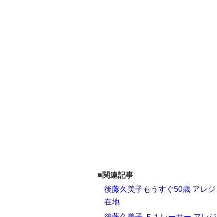
■関連記事
後藤久美子もうすぐ50歳 アレ
在地
後藤久美子 Ｆ１レーサー アレ