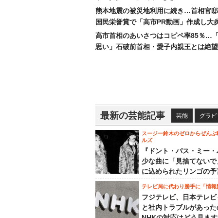
熊本地震の被災地利用に続き…首相官邸
国民栄誉賞で「高市PR動画」作成し大
高市首相のあいさつはコピペ率85％…
思い」石破前首相・愛子内親王とは絶望
最新の芸能記事
芸能
グラビ
スージー鈴木のゼロからぜんぶ
ルズ
『ドント・パス・ミー・
少な曲に「見捨てないで
に込められたリンゴの予
テレビ局に代わり勝手に「情報
フジテレビ、日本テレビ
と社内トラブルがあった
NHKの対応はどう見ま