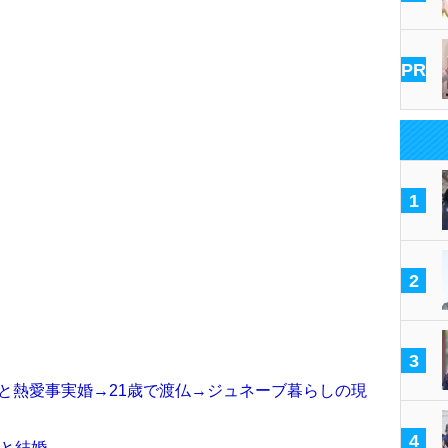
PR
1
2
3
ジと熱愛事実婚→21歳で渡仏→ジュネーブ暮らしの現
4
ジと結婚