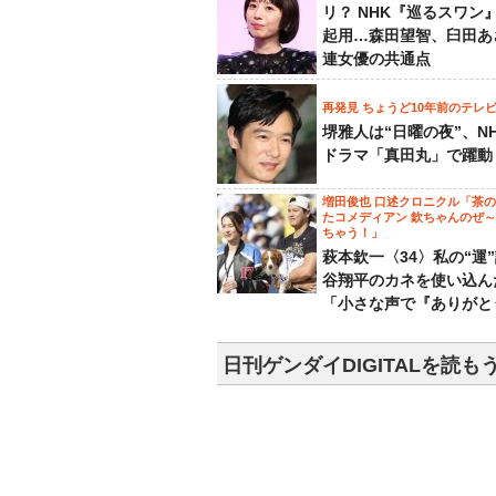
リ？ NHK『巡るスワン
起用…森田望智、臼田あ
連女優の共通点
再発見 ちょうど10年前のテレ
堺雅人は“日曜の夜”、N
ドラマ「真田丸」で躍動
増田俊也 口述クロニクル「茶
たコメディアン 欽ちゃんのぜ
ちゃう！」
萩本欽一〈34〉私の“運
谷翔平のカネを使い込ん
「小さな声で『ありがと
日刊ゲンダイDIGITALを読も