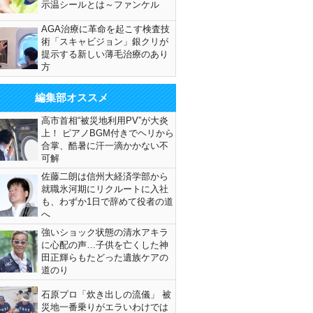
示温シールとは～ファンケル
AGA治療に革命を起こす検査技
術「スキャビジョン」銀クリが
提示する新しい薄毛治療のあり
方
編集部オススメ
高市首相“被災地利用PV”が大炎
上！ ピアノBGM付きでヘリから
合掌、酷暑に汗一滴かかない不
可解
佐藤二朗は信州大経済学部から
就職氷河期にリクルートに入社
も、わずか1日で辞めて役者の道
へ
強いショック状態の清水アキラ
に心配の声…子供を亡くした神
田正輝らもたどった遺族ケアの
道のり
石原プロ「炊き出しの流儀」 被
災地一番乗りがエラいわけでは