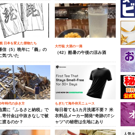
観 日本を変えた傑物たち
大竹聡 大酒の一滴
謙信（5）晩年に「義」の
（42）酷暑の午後の涼み酒
に気づいた
00年時代の歩き方
もぎたて海外仰天ニュース
地震に「ふるさと納税」で
毎日着ても1カ月洗濯不要？ 米
…寄付金は中抜きなしで被
衣料品メーカー開発“奇跡のTシ
に渡るのか？
ャツ”の秘密は生地にあり
人気