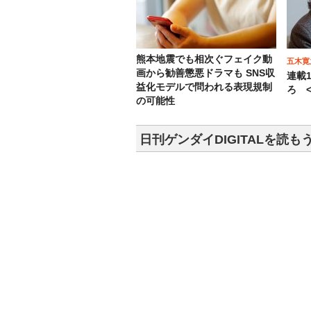
熊本地震でも相次ぐフェイク動
五木寛
画から勧善懲悪ドラマも SNS収
連載
益化モデルで問われる表現規制
ろ <
の可能性
日刊ゲンダイDIGITALを読も