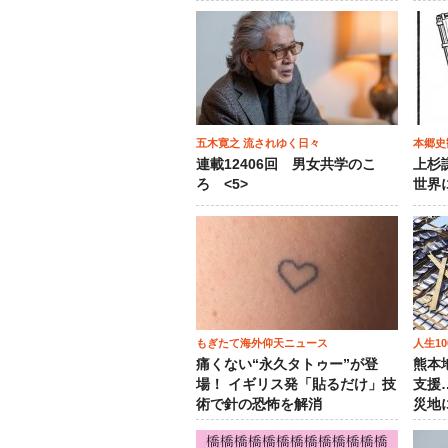
五木寛之 流されゆく日々
本郷史
連載12406回 男女共学のこ
上杉
ろ <5>
世界
もぎたて海外仰天ニュース
人生1
痛くない“永久タトゥー”が登
熊本
場！ イギリス発「貼るだけ」技
支援
術で針の恐怖を解消
災地