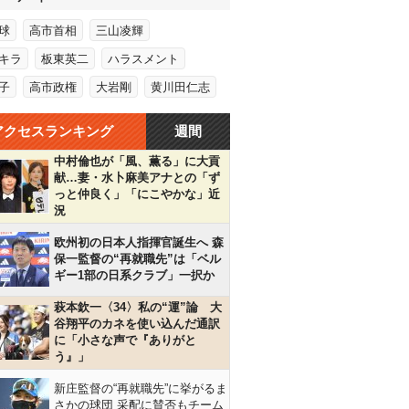
球
高市首相
三山凌輝
キラ
板東英二
ハラスメント
子
高市政権
大岩剛
黄川田仁志
アクセスランキング
週間
中村倫也が「風、薫る」に大貢
献…妻・水卜麻美アナとの「ず
っと仲良く」「にこやかな」近
況
欧州初の日本人指揮官誕生へ 森
保一監督の“再就職先”は「ベル
ギー1部の日系クラブ」一択か
萩本欽一〈34〉私の“運”論 大
谷翔平のカネを使い込んだ通訳
に「小さな声で『ありがと
う』」
新庄監督の“再就職先”に挙がるま
さかの球団 采配に賛否もチーム