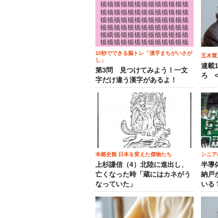
10秒でできる脳トレ「漢字まちがいさが
五木寛
し」
連載
第3問 見つけてみよう！一文
ろ <
字だけ違う漢字があるよ！
本郷史観 日本を変えた傑物たち
シニア
上杉謙信（4）北陸に進出し、
半導
亡くなった時「蔵にはカネがう
納戸
なっていた」
いる