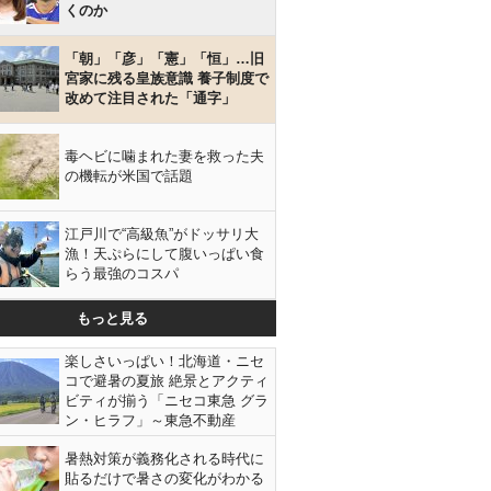
くのか
「朝」「彦」「憲」「恒」…旧
宮家に残る皇族意識 養子制度で
改めて注目された「通字」
毒ヘビに噛まれた妻を救った夫
の機転が米国で話題
江戸川で“高級魚”がドッサリ大
漁！天ぷらにして腹いっぱい食
らう最強のコスパ
もっと見る
楽しさいっぱい！北海道・ニセ
コで避暑の夏旅 絶景とアクティ
ビティが揃う「ニセコ東急 グラ
ン・ヒラフ」～東急不動産
暑熱対策が義務化される時代に
貼るだけで暑さの変化がわかる