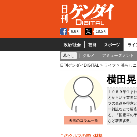
6.6万
18.5万
政治/社会
芸能
スポーツ
ライ
暮らし
グルメ
アミューズメント
日刊ゲンダイDIGITAL
ライフ
暮らしニ
横田晃
１９５９年生ま
とから活字業界
フの企画を得意
ー雑誌などで幅
る。「国産車の
著者のコラム一覧
など著書多数。
このクルマの買い材料