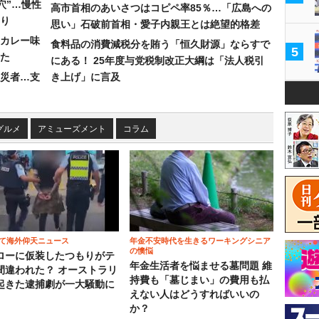
穴”…慢性
高市首相のあいさつはコピペ率85％…「広島への
り
思い」石破前首相・愛子内親王とは絶望的格差
カレー味
食料品の消費減税分を賄う「恒久財源」ならすで
5
た
にある！ 25年度与党税制改正大綱は「法人税引
災者…支
き上げ」に言及
グルメ
アミューズメント
コラム
て海外仰天ニュース
年金不安時代を生きるワーキングシニア
の懊悩
ローに仮装したつもりがテ
年金生活者を悩ませる墓問題 維
間違われた？ オーストラリ
持費も「墓じまい」の費用も払
起きた逮捕劇が一大騒動に
えない人はどうすればいいの
か？