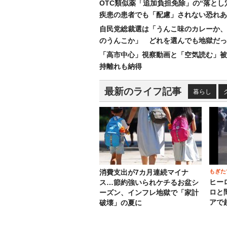
OTC類似薬「追加負担免除」の“落とし
疾患の患者でも「配慮」されない恐れあ
自民党総裁選は「うんこ味のカレーか、
のうんこか」 どれを選んでも地獄だっ
「高市中心」視察動画と「空気読む」被
持離れも納得
最新のライフ記事
暮らし
もぎた
消費支出が7カ月連続マイナ
ヒー
ス…節約強いられケチるお盆シ
ロと
ーズン、インフレ地獄で「家計
アで
破壊」の夏に