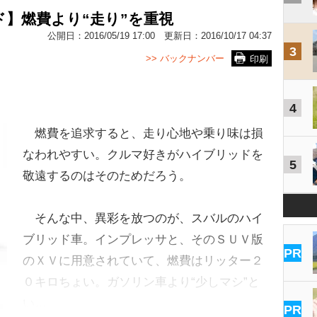
】燃費より“走り”を重視
公開日：
2016/05/19 17:00
更新日：
2016/10/17 04:37
3
>> バックナンバー
印刷
4
燃費を追求すると、走り心地や乗り味は損
なわれやすい。クルマ好きがハイブリッドを
5
敬遠するのはそのためだろう。
そんな中、異彩を放つのが、スバルのハイ
ブリッド車。インプレッサと、そのＳＵＶ版
PR
のＸＶに用意されていて、燃費はリッター２
０キロちょい。ガソリン車より“少しマシ”と
い…
PR