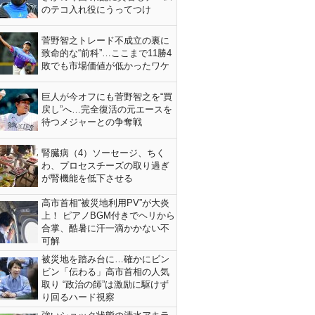
のテコ入れ役にうってつけ
菅野智之トレード不成立の裏に
致命的な“前科”…ここまで11勝4
敗でも市場価値が低かったワケ
巨人が今オフにも菅野智之を“買
戻し”へ…完全復活の元エースを
待つメジャーとの争奪戦
腎臓病（4）ソーセージ、ちく
わ、プロセスチーズの取り過ぎ
が腎機能を低下させる
高市首相“被災地利用PV”が大炎
上！ ピアノBGM付きでヘリから
合掌、酷暑に汗一滴かかない不
可解
被災地を踏み台に…確かにビン
ビン「伝わる」高市首相の人気
取り “政治の師”は激励に駆けず
り回るハード視察