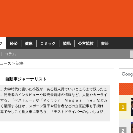
フ
経済
健康
コミック
競馬
公営競技
書籍
コラム
ュース
記事
自動車ジャーナリスト
れ。大学時代に書いた小説が、ある新人賞でいいところまで残ったこ
に。開発者のインタビューや販売最前線の情報など、人物やカーライ
とする。「ベストカー」や「Ｍｏｔｏｒ Ｍａｇａｚｉｎｅ」などカ
広く活躍するほか、スポーツ選手や経営者などの企画記事も手掛け
1
予算でかしこく輸入車に乗ろう」「テストドライバーのないしょ話」
2