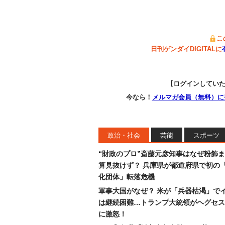
こ
日刊ゲンダイDIGITALに
【ログインしてい
今なら！
メルマガ会員（無料）に
政治・社会
芸能
スポーツ
“財政のプロ”斎藤元彦知事はなぜ粉飾
算見抜けず？ 兵庫県が都道府県で初の
化団体」転落危機
軍事大国がなぜ？ 米が「兵器枯渇」で
は継続困難…トランプ大統領がヘグセス
に激怒！