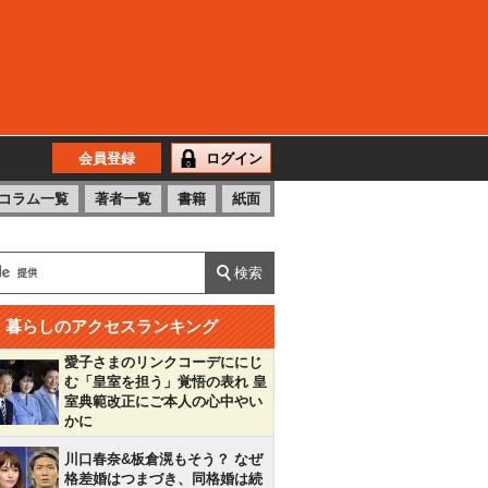
会員登録
ログイン
コラム一覧
著者一覧
書籍
紙面
暮らしのアクセスランキング
愛子さまのリンクコーデににじ
む「皇室を担う」覚悟の表れ 皇
室典範改正にご本人の心中やい
かに
川口春奈&板倉滉もそう？ なぜ
格差婚はつまづき、同格婚は続