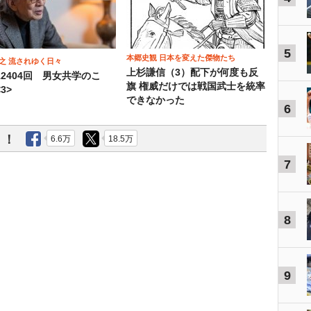
5
本郷史観 日本を変えた傑物たち
之 流されゆく日々
上杉謙信（3）配下が何度も反
12404回 男女共学のこ
旗 権威だけでは戦国武士を統率
3>
できなかった
6
う！
6.6万
18.5万
7
8
9