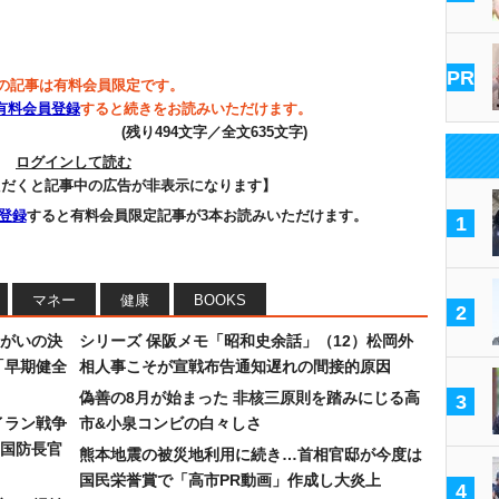
PR
の記事は有料会員限定です。
有料会員登録
すると続きをお読みいただけます。
(残り494文字／全文635文字)
ログインして読む
ただくと記事中の広告が非表示になります】
登録
すると有料会員限定記事が3本お読みいただけます。
1
マネー
健康
BOOKS
2
まがいの決
シリーズ 保阪メモ「昭和史余話」（12）松岡外
「早期健全
相人事こそが宣戦布告通知遅れの間接的原因
偽善の8月が始まった 非核三原則を踏みにじる高
3
イラン戦争
市&小泉コンビの白々しさ
国防長官
熊本地震の被災地利用に続き…首相官邸が今度は
国民栄誉賞で「高市PR動画」作成し大炎上
4