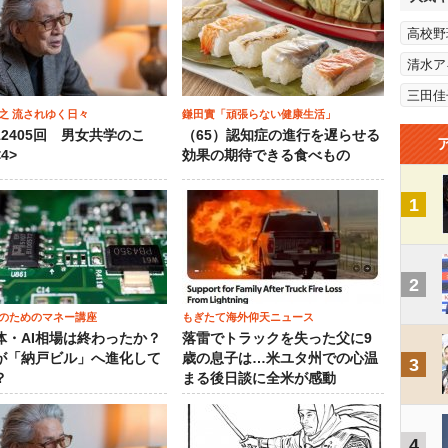
高校野
清水ア
三田佳
之 流されゆく日々
鎌田實「頑張らない健康生活」
12405回 男女共学のこ
（65）認知症の進行を遅らせる
4>
効果の期待できる食べもの
1
2
のためのマネー講座
もぎたて海外仰天ニュース
体・AI相場は終わったか？
落雷でトラックを失った父に9
が「納戸ビル」へ進化して
歳の息子は…米ユタ州での心温
3
？
まる後日談に全米が感動
4