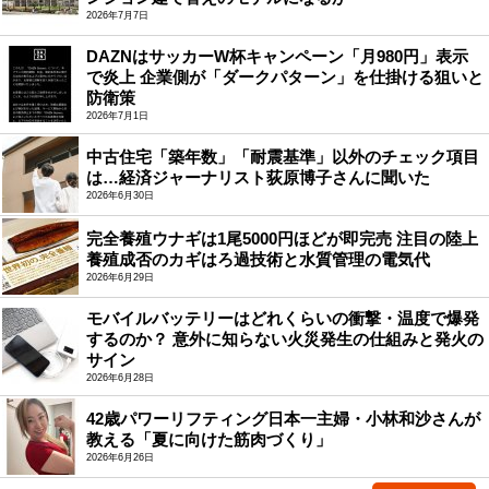
2026年7月7日
DAZNはサッカーW杯キャンペーン「月980円」表示
で炎上 企業側が「ダークパターン」を仕掛ける狙いと
防衛策
2026年7月1日
中古住宅「築年数」「耐震基準」以外のチェック項目
は…経済ジャーナリスト荻原博子さんに聞いた
2026年6月30日
完全養殖ウナギは1尾5000円ほどが即完売 注目の陸上
養殖成否のカギはろ過技術と水質管理の電気代
2026年6月29日
モバイルバッテリーはどれくらいの衝撃・温度で爆発
するのか？ 意外に知らない火災発生の仕組みと発火の
サイン
2026年6月28日
42歳パワーリフティング日本一主婦・小林和沙さんが
教える「夏に向けた筋肉づくり」
2026年6月26日