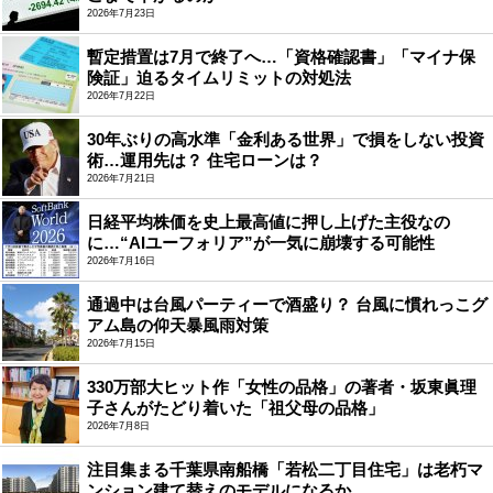
2026年7月23日
暫定措置は7月で終了へ…「資格確認書」「マイナ保
険証」迫るタイムリミットの対処法
2026年7月22日
30年ぶりの高水準「金利ある世界」で損をしない投資
術…運用先は？ 住宅ローンは？
2026年7月21日
日経平均株価を史上最高値に押し上げた主役なの
に…“AIユーフォリア”が一気に崩壊する可能性
2026年7月16日
通過中は台風パーティーで酒盛り？ 台風に慣れっこグ
アム島の仰天暴風雨対策
2026年7月15日
330万部大ヒット作「女性の品格」の著者・坂東眞理
子さんがたどり着いた「祖父母の品格」
2026年7月8日
注目集まる千葉県南船橋「若松二丁目住宅」は老朽マ
ンション建て替えのモデルになるか