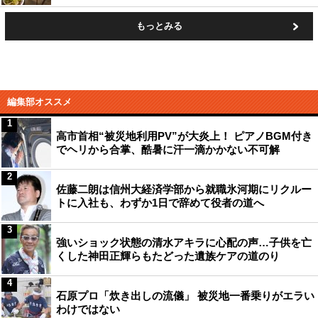
もっとみる
編集部オススメ
1
高市首相“被災地利用PV”が大炎上！ ピアノBGM付き
でヘリから合掌、酷暑に汗一滴かかない不可解
2
佐藤二朗は信州大経済学部から就職氷河期にリクルー
トに入社も、わずか1日で辞めて役者の道へ
3
強いショック状態の清水アキラに心配の声…子供を亡
くした神田正輝らもたどった遺族ケアの道のり
4
石原プロ「炊き出しの流儀」 被災地一番乗りがエラい
わけではない