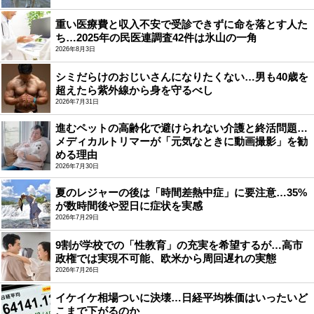
重い医療費と収入不安で受診できずに命を落とす人た
ち…2025年の民医連調査42件は氷山の一角
2026年8月3日
シミだらけのおじいさんになりたくない…男も40歳を
超えたら紫外線から身を守るべし
2026年7月31日
進むペットの高齢化で避けられない介護と終活問題…
メディカルトリマーが「元気なときに動画撮影」を勧
める理由
2026年7月30日
夏のレジャーの後は「時間差熱中症」に要注意…35%
が数時間後や翌日に症状を実感
2026年7月29日
9割が学校での「性教育」の充実を希望するが…高市
政権では実現不可能、欧米から周回遅れの実態
2026年7月26日
イケイケ相場ついに決壊…日経平均株価はいったいど
こまで下がるのか