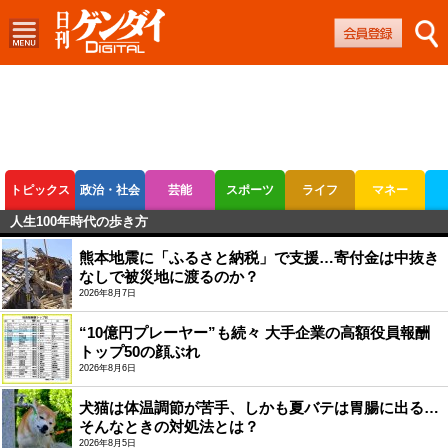
トピックス
政治・社会
芸能
スポーツ
ライフ
マネー
人生100年時代の歩き方
ボートレース
競輪
オートレース
熊本地震に「ふるさと納税」で支援…寄付金は中抜き
なしで被災地に渡るのか？
2026年8月7日
“10億円プレーヤー”も続々 大手企業の高額役員報酬
トップ50の顔ぶれ
2026年8月6日
犬猫は体温調節が苦手、しかも夏バテは胃腸に出る…
そんなときの対処法とは？
2026年8月5日