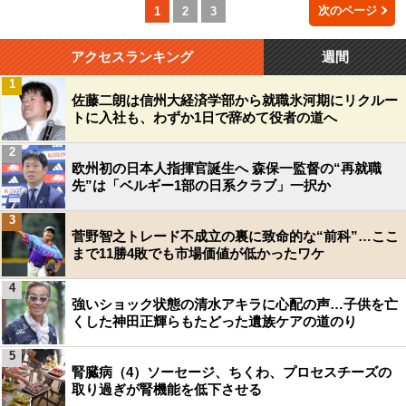
次のページ
1
2
3
アクセスランキング
週間
1
佐藤二朗は信州大経済学部から就職氷河期にリクルー
トに入社も、わずか1日で辞めて役者の道へ
2
欧州初の日本人指揮官誕生へ 森保一監督の“再就職
先”は「ベルギー1部の日系クラブ」一択か
3
菅野智之トレード不成立の裏に致命的な“前科”…ここ
まで11勝4敗でも市場価値が低かったワケ
4
強いショック状態の清水アキラに心配の声…子供を亡
くした神田正輝らもたどった遺族ケアの道のり
5
腎臓病（4）ソーセージ、ちくわ、プロセスチーズの
取り過ぎが腎機能を低下させる