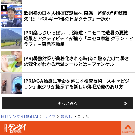
5
欧州初の日本人指揮官誕生へ 森保一監督の“再就職
先”は「ベルギー1部の日系クラブ」一択か
[PR]楽しさいっぱい！北海道・ニセコで避暑の夏旅
絶景とアクティビティが揃う「ニセコ東急 グラン・ヒ
ラフ」～東急不動産
[PR]暑熱対策が義務化される時代に 貼るだけで暑さ
の変化がわかる示温シールとは～ファンケル
[PR]AGA治療に革命を起こす検査技術「スキャビジ
ョン」銀クリが提示する新しい薄毛治療のあり方
もっとみる
日刊ゲンダイDIGITAL
ライフ
暮らし
コラム