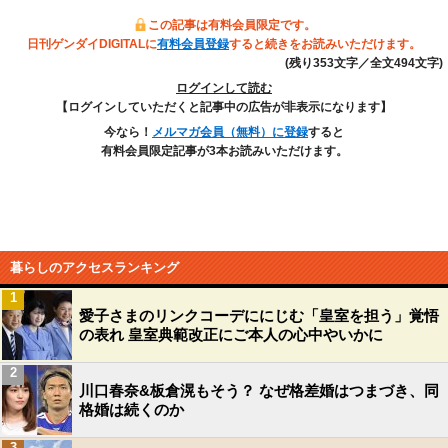
この記事は有料会員限定です。
日刊ゲンダイDIGITALに
有料会員登録
すると続きをお読みいただけます。
(残り353文字／全文494文字)
ログインして読む
【ログインしていただくと記事中の広告が非表示になります】
今なら！
メルマガ会員（無料）に登録
すると
有料会員限定記事が3本お読みいただけます。
暮らしのアクセスランキング
1
愛子さまのリンクコーデににじむ「皇室を担う」覚悟
の表れ 皇室典範改正にご本人の心中やいかに
2
川口春奈&板倉滉もそう？ なぜ格差婚はつまづき、同
格婚は続くのか
3