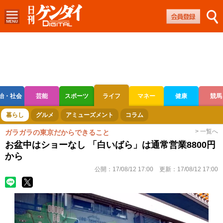
治・社会
芸能
スポーツ
ライフ
マネー
健康
競馬
ボートレース
競輪
オートレース
暮らし
グルメ
アミューズメント
コラム
> 一覧へ
ガラガラの東京だからできること
お盆中はショーなし 「白いばら」は通常営業8800円
から
公開：
17/08/12 17:00
更新：
17/08/12 17:00