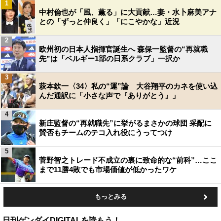
1
中村倫也が「風、薫る」に大貢献…妻・水卜麻美アナ
との「ずっと仲良く」「にこやかな」近況
2
欧州初の日本人指揮官誕生へ 森保一監督の“再就職
先”は「ベルギー1部の日系クラブ」一択か
3
萩本欽一〈34〉私の“運”論 大谷翔平のカネを使い込
んだ通訳に「小さな声で『ありがとう』」
4
新庄監督の“再就職先”に挙がるまさかの球団 采配に
賛否もチームのテコ入れ役にうってつけ
5
菅野智之トレード不成立の裏に致命的な“前科”…ここ
まで11勝4敗でも市場価値が低かったワケ
もっとみる
日刊ゲンダイDIGITALを読もう！