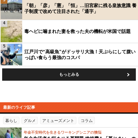
「朝」「彦」「憲」「恒」…旧宮家に残る皇族意識 養
子制度で改めて注目された「通字」
4
毒ヘビに噛まれた妻を救った夫の機転が米国で話題
5
江戸川で“高級魚”がドッサリ大漁！天ぷらにして腹い
っぱい食らう最強のコスパ
もっとみる
最新のライフ記事
暮らし
グルメ
アミューズメント
コラム
年金不安時代を生きるワーキングシニアの懊悩