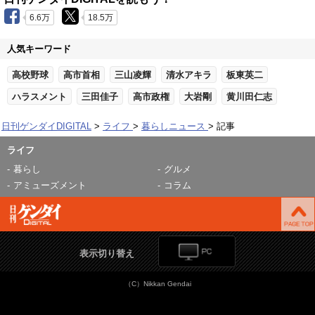
6.6万
18.5万
人気キーワード
高校野球
高市首相
三山凌輝
清水アキラ
板東英二
ハラスメント
三田佳子
高市政権
大岩剛
黄川田仁志
日刊ゲンダイDIGITAL
ライフ
暮らしニュース
記事
ライフ
暮らし
グルメ
アミューズメント
コラム
表示切り替え
（C）Nikkan Gendai