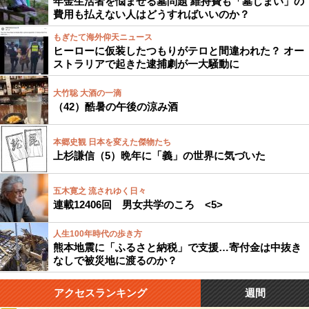
年金生活者を悩ませる墓問題 維持費も「墓じまい」の
費用も払えない人はどうすればいいのか？
もぎたて海外仰天ニュース
ヒーローに仮装したつもりがテロと間違われた？ オー
ストラリアで起きた逮捕劇が一大騒動に
大竹聡 大酒の一滴
（42）酷暑の午後の涼み酒
本郷史観 日本を変えた傑物たち
上杉謙信（5）晩年に「義」の世界に気づいた
五木寛之 流されゆく日々
連載12406回 男女共学のころ <5>
人生100年時代の歩き方
熊本地震に「ふるさと納税」で支援…寄付金は中抜き
なしで被災地に渡るのか？
アクセスランキング
週間