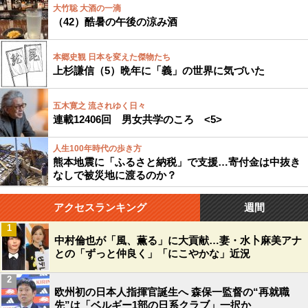
大竹聡 大酒の一滴
（42）酷暑の午後の涼み酒
本郷史観 日本を変えた傑物たち
上杉謙信（5）晩年に「義」の世界に気づいた
五木寛之 流されゆく日々
連載12406回 男女共学のころ <5>
人生100年時代の歩き方
熊本地震に「ふるさと納税」で支援…寄付金は中抜き
なしで被災地に渡るのか？
アクセスランキング
週間
1
中村倫也が「風、薫る」に大貢献…妻・水卜麻美アナ
との「ずっと仲良く」「にこやかな」近況
2
欧州初の日本人指揮官誕生へ 森保一監督の“再就職
先”は「ベルギー1部の日系クラブ」一択か