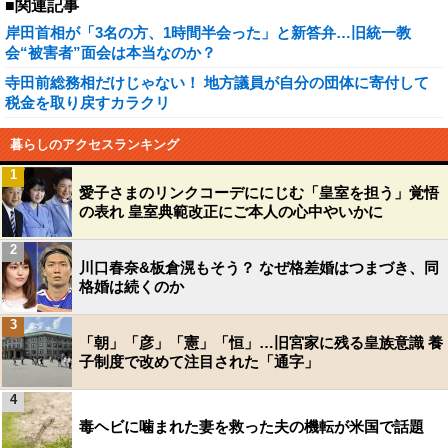
■関連記事
岸田首相が「3名の方、1時間半会った」と新答弁…旧統一教
会“被害者”面会は本当なのか？
寺田前総務相だけじゃない！ 地方議員が自分の団体に寄付して
税金を取り戻すカラクリ
暮らしのアクセスランキング
1
愛子さまのリンクコーデににじむ「皇室を担う」覚悟
の表れ 皇室典範改正にご本人の心中やいかに
2
川口春奈&板倉滉もそう？ なぜ格差婚はつまづき、同
格婚は続くのか
3
「朝」「彦」「憲」「恒」…旧宮家に残る皇族意識 養
子制度で改めて注目された「通字」
4
毒ヘビに噛まれた妻を救った夫の機転が米国で話題