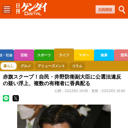
治・社会
芸能
スポーツ
ライフ
マネー
健康
競馬
ボートレース
競輪
オートレース
暮らし
グルメ
アミューズメント
コラム
赤旗スクープ！自民・井野防衛副大臣に公選法違反
の疑い浮上、複数の有権者に香典配る
公開：
22/12/01 16:00
更新：
22/12/01 16:00