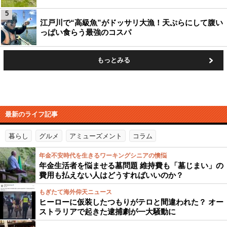
5
江戸川で“高級魚”がドッサリ大漁！天ぷらにして腹い
っぱい食らう最強のコスパ
もっとみる
最新のライフ記事
暮らし
グルメ
アミューズメント
コラム
年金不安時代を生きるワーキングシニアの懊悩
年金生活者を悩ませる墓問題 維持費も「墓じまい」の
費用も払えない人はどうすればいいのか？
もぎたて海外仰天ニュース
ヒーローに仮装したつもりがテロと間違われた？ オー
ストラリアで起きた逮捕劇が一大騒動に