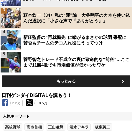
3
萩本欽一〈34〉私の“運”論 大谷翔平のカネを使い込
んだ通訳に「小さな声で『ありがとう』」
4
新庄監督の“再就職先”に挙がるまさかの球団 采配に
賛否もチームのテコ入れ役にうってつけ
5
菅野智之トレード不成立の裏に致命的な“前科”…ここ
まで11勝4敗でも市場価値が低かったワケ
もっとみる
日刊ゲンダイDIGITALを読もう！
6.6万
18.5万
人気キーワード
高校野球
高市首相
三山凌輝
清水アキラ
板東英二