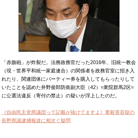
「赤旗砲」が炸裂だ。法務政務官だった2016年、旧統一教会
（現・世界平和統一家庭連合）の関係者を政務官室に招き入
れたり、関連団体にパーティー券を購入してもらったりして
いたことを認めた井野俊郎防衛副大臣（42）=衆院群馬2区=
に公選法違反（寄付の禁止）の疑いが浮上したのだ。
《自由民主党県議団って記載が抜けてますよ》妻殺害容疑の
長野県議逮捕報道に相次ぐ疑問
…