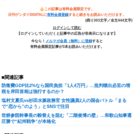
この記事は有料会員限定です。
日刊ゲンダイDIGITALに
有料会員登録
すると続きをお読みいただけます。
(残り303文字／全文444文字)
ログインして読む
【ログインしていただくと記事中の広告が非表示になります】
今なら！
メルマガ会員（無料）に登録
すると
有料会員限定記事が3本お読みいただけます。
■関連記事
防衛費GDP比2%なら国民負担「1人4万円」…批判噴出必至の増
税を岸田首相は強行するのか？
塩村文夏氏vs杉田水脈政務官 女性議員2人の国会バトル「まる
で“恋から”のよう」とSNSで注目
世耕参院幹事長の鞍替えを阻む「二階俊博の壁」…和歌山知事選
圧勝で“紀州戦争”が本格化