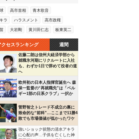
球
高市首相
青木歌音
キラ
ハラスメント
高市政権
苗
大岩剛
黄川田仁志
板東英二
アクセスランキング
週間
佐藤二朗は信州大経済学部から
就職氷河期にリクルートに入社
も、わずか1日で辞めて役者の道
へ
欧州初の日本人指揮官誕生へ 森
保一監督の“再就職先”は「ベル
ギー1部の日系クラブ」一択か
菅野智之トレード不成立の裏に
致命的な“前科”…ここまで11勝4
敗でも市場価値が低かったワケ
強いショック状態の清水アキラ
に心配の声…子供を亡くした神