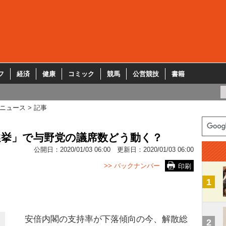
フ
経済
健康
コミック
競馬
公営競技
書籍
ニュース
記事
選挙」で与野党の議席数どう動く？
公開日：
2020/01/03 06:00
更新日：
2020/01/03 06:00
>> バックナンバー
印刷
1
安倍内閣の支持率が下落傾向の今、解散総
2