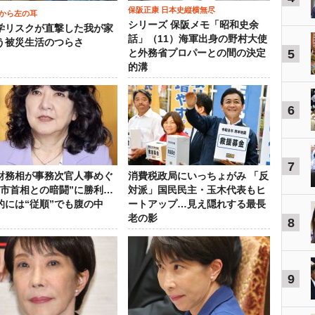
保阪正康 日本史縦横無尽
から左の耳
シリーズ 保阪メモ「昭和史余
学リスクが直撃した我が家
話」（11）海軍出身の野村大使
う被災生活のつらさ
5
と外務省プロパーとの間の決定
的溝
6
7
財務相が事務次官人事めぐ
消費税政局にいっちょがみ 「反
高市首相との暗闘”に勝利…
対派」国民民主・玉木代表もヒ
的には“従順”でも腹の中
ートアップ…見え隠れする最長
老の影
8
9