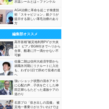
示温シールとは～ファンケル
AGA治療に革命を起こす検査技
術「スキャビジョン」銀クリが
提示する新しい薄毛治療のあり
方
編集部オススメ
高市首相“被災地利用PV”が大炎
上！ ピアノBGM付きでヘリから
合掌、酷暑に汗一滴かかない不
可解
佐藤二朗は信州大経済学部から
就職氷河期にリクルートに入社
も、わずか1日で辞めて役者の道
へ
強いショック状態の清水アキラ
に心配の声…子供を亡くした神
田正輝らもたどった遺族ケアの
道のり
石原プロ「炊き出しの流儀」 被
災地一番乗りがエラいわけでは