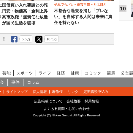
それでもバカ－高市早苗－とは戦え
に国債買い入れ要請との報
10
不都合な過去を消し「ブレな
…円安・物価高・金利上昇
い」を自称する人間は未来に責
す高市政権「無責任な放漫
任を持たない
」が国民生活を破壊
う！
6.6万
18.5万
芸能
スポーツ
ライフ
経済
健康
コミック
競馬
公営
会
事件
コラム
ー
サイトマップ
個人情報
著作権
リンク
定期購読申込み
広告掲載について
会社概要
採用情報
よくある質問・お問い合わせ
Copyright (C) Nikkan Gendai. All Rights Reserved