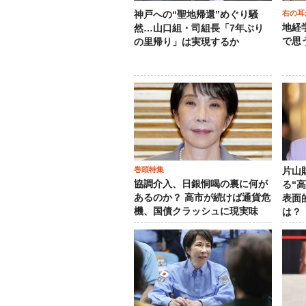
右の耳
神戸への“聖地帰還”めぐり騒
地経
然…山口組・司組長「7年ぶり
で思
の里帰り」は実現するか
巻頭特集
片山
協調介入、日銀恫喝の裏に何が
る“
あるのか？ 高市が続けば通貨危
表面
機、国債クラッシュに現実味
は？