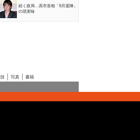
続く政局…高市首相「9月退陣」
の現実味
競技
写真
書籍