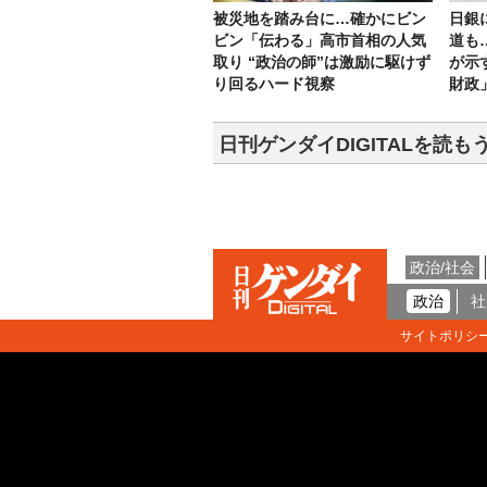
被災地を踏み台に…確かにビン
日銀
ビン「伝わる」高市首相の人気
道も
取り “政治の師”は激励に駆けず
が示
り回るハード視察
財政
日刊ゲンダイDIGITALを読も
政治/社会
政治
社
サイトポリシ