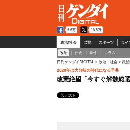
6.6万
18.5万
政治/社会
芸能
スポーツ
ライ
政治
社会
事件
コラム
日刊ゲンダイDIGITAL
政治・社会
政治
2020年は大分岐の時代になる予兆
改憲絶望「今すぐ解散総