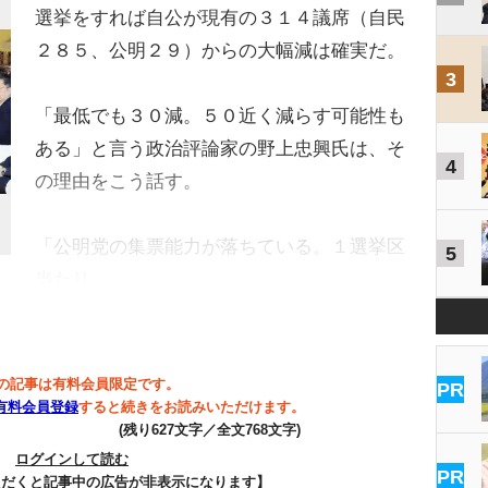
選挙をすれば自公が現有の３１４議席（自民
２８５、公明２９）からの大幅減は確実だ。
3
「最低でも３０減。５０近く減らす可能性も
ある」と言う政治評論家の野上忠興氏は、そ
4
の理由をこう話す。
「公明党の集票能力が落ちている。１選挙区
5
当たり…
の記事は有料会員限定です。
PR
有料会員登録
すると続きをお読みいただけます。
(残り627文字／全文768文字)
ログインして読む
PR
ただくと記事中の広告が非表示になります】