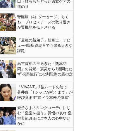
田正輝らもたどった遺族ケアの
道のり
腎臓病（4）ソーセージ、ちく
わ、プロセスチーズの取り過ぎ
が腎機能を低下させる
「最強の新弟子」旭富士、デビ
ュー4場所連続Ｖでも残る大きな
課題
高市首相の早過ぎた「熊本訪
問」の背景…震災から1週間たた
ず“視察強行”に批判殺到の案の定
「VIVANT」1強ムードの陰で…
蒼井優「Tシャツが乾くまで」が
呼び覚ます"連ドラ本来の快感"
愛子さまのリンクコーデににじ
む「皇室を担う」覚悟の表れ 皇
室典範改正にご本人の心中やい
かに