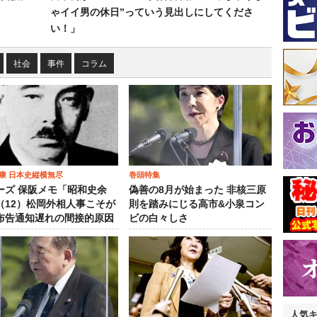
ゃイイ男の休日”っていう見出しにしてくださ
い！」
社会
事件
コラム
康 日本史縦横無尽
巻頭特集
ーズ 保阪メモ「昭和史余
偽善の8月が始まった 非核三原
（12）松岡外相人事こそが
則を踏みにじる高市&小泉コン
布告通知遅れの間接的原因
ビの白々しさ
人気