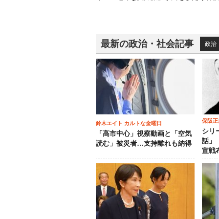
最新の政治・社会記事
政治
保阪正
鈴木エイト カルトな金曜日
シリ
「高市中心」視察動画と「空気
話」
読む」被災者…支持離れも納得
宣戦