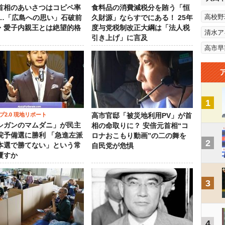
首相のあいさつはコピペ率
食料品の消費減税分を賄う「恒
高校野
％…「広島への思い」石破前
久財源」ならすでにある！ 25年
・愛子内親王とは絶望的格
度与党税制改正大綱は「法人税
清水ア
引き上げ」に言及
高市早
1
プ2.0 現地リポート
高市官邸「被災地利用PV」が首
シガンのマムダニ」が民主
相の命取りに？ 安倍元首相“コ
院予備選に勝利 「急進左派
ロナおこもり動画”の二の舞を
2
本選で勝てない」という常
自民党が危惧
覆すか
3
4