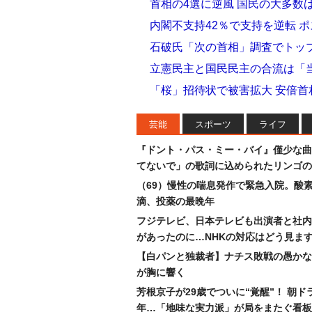
首相の4選に逆風 国民の大多数
内閣不支持42％で支持を逆転 
石破氏「次の首相」調査でトッ
立憲民主と国民民主の合流は「
「桜」招待状で被害拡大 安倍
芸能
スポーツ
ライフ
『ドント・パス・ミー・バイ』僅少な曲
てないで」の歌詞に込められたリンゴの
（69）慢性の喘息発作で緊急入院。酸
滴、投薬の最晩年
フジテレビ、日本テレビも出演者と社内
があったのに…NHKの対応はどう見ま
【白パンと独裁者】ナチス敗戦の愚かな
が胸に響く
芳根京子が29歳でついに“覚醒”！ 朝ド
年…「地味な実力派」が局をまたぐ看板