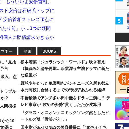
は「もういいよ安倍首相」
ポスト安倍は石破氏トップに
プ 安倍首相ストレス頂点に
5
当たり前」か…3つの疑問
首相個人に賠償請求できるか
マネー
健康
BOOKS
に「見捨
松本若菜「ジュラシック・ワールド」吹き替え
予言
《棒読み》論争再燃…暗雲漂う主演ドラマに新た
な逆風が
素吸入、点
野球少年だった亀梨和也がジャニーズ入所も都立
水元高校に合格するまでの“男気”あふれる経緯
トラブル
すか？
不倫騒動でアンチ多い田中圭をドラマ主演に？ テ
レビ東京が“攻めの姿勢”貫くしたたか皮算用
人間模様
『グラス・オニオン』コミックソング然としたビ
ートルズ版「微笑がえし」
ラから10
女優に
田中樹がSixTONESの美容番長に「“めちゃくち