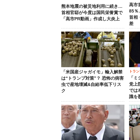
高市
熊本地震の被災地利用に続き…
85
首相官邸が今度は国民栄誉賞で
首相
「高市PR動画」作成し大炎上
差
トラン
「米国産ジャガイモ」輸入解禁
「ミ
は“トランプ対策”？ 恐怖の病害
党上
虫で産地壊滅&自給率低下リス
では
ク
識を