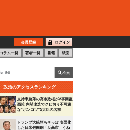
会員登録
ログイン
コラム一覧
著者一覧
書籍
紙面
政治のアクセスランキング
支持率急落の高市政権がV字回復
画策 内閣改造でクビ切り不可避
な“ポンコツ”5大臣の名前
トランプ大統領もそっぽ 表面化
した日米包囲網「反高市」うね