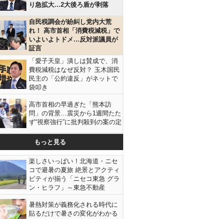
り急拡大…2大後ろ盾が剥落
自民税調会が紛糾し党内大荒
れ！ 高市首相「消費税減税」で
いよいよトドメ…反対派議員が
証言
「愛子天皇」潰しは賛成で、消
費税減税はなぜ反対？ 玉木国民
民主の「公約違反」がネットで
袋叩き
高市首相の早過ぎた「熊本訪
問」の背景…震災から1週間たた
ず“視察強行”に批判殺到の案の定
もっと見る
楽しさいっぱい！北海道・ニセ
コで避暑の夏旅 絶景とアクティ
ビティが揃う「ニセコ東急 グラ
ン・ヒラフ」～東急不動産
暑熱対策が義務化される時代に
貼るだけで暑さの変化がわかる