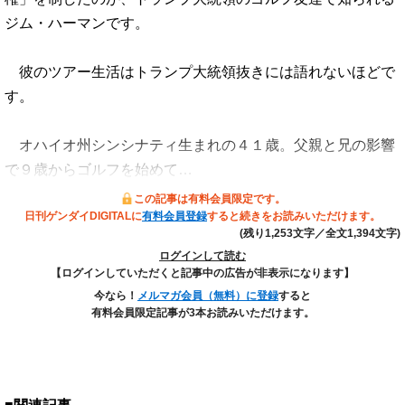
ジム・ハーマンです。
彼のツアー生活はトランプ大統領抜きには語れないほどで
す。
オハイオ州シンシナティ生まれの４１歳。父親と兄の影響
で９歳からゴルフを始めて…
この記事は有料会員限定です。
日刊ゲンダイDIGITALに
有料会員登録
すると続きをお読みいただけます。
(残り1,253文字／全文1,394文字)
ログインして読む
【ログインしていただくと記事中の広告が非表示になります】
今なら！
メルマガ会員（無料）に登録
すると
有料会員限定記事が3本お読みいただけます。