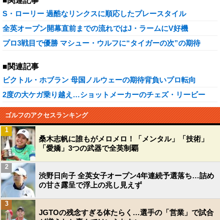
■関連記事
S・ローリー 過酷なリンクスに順応したプレースタイル
全英オープン開幕直前までの流れではJ・ラームにV好機
プロ3戦目で優勝 マシュー・ウルフに“タイガーの次”の期待
■関連記事
ビクトル・ホブラン 母国ノルウェーの期待背負いプロ転向
2度の大ケガ乗り越え…ショットメーカーのチェズ・リービー
ゴルフのアクセスランキング
1
桑木志帆に誰もがメロメロ！「メンタル」「技術」
「愛嬌」3つの武器で全英制覇
2
渋野日向子 全英女子オープン4年連続予選落ち…詰め
の甘さ露呈で浮上の兆し見えず
3
JGTOの残念すぎる体たらく…選手の「営業」で試合