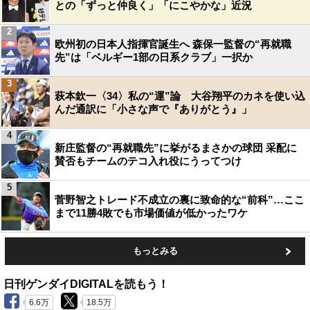
との「ずっと仲良く」「にこやかな」近況
2
欧州初の日本人指揮官誕生へ 森保一監督の“再就職
先”は「ベルギー1部の日系クラブ」一択か
3
萩本欽一〈34〉私の“運”論 大谷翔平のカネを使い込
んだ通訳に「小さな声で『ありがとう』」
4
新庄監督の“再就職先”に挙がるまさかの球団 采配に
賛否もチームのテコ入れ役にうってつけ
5
菅野智之トレード不成立の裏に致命的な“前科”…ここ
まで11勝4敗でも市場価値が低かったワケ
もっとみる
日刊ゲンダイDIGITALを読もう！
6.6万
18.5万