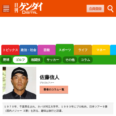
トピックス
政治・社会
芸能
スポーツ
ライフ
マネー
ボートレース
競輪
オートレース
野球
ゴルフ
格闘技
サッカー
その他
コラム
佐藤信人
プロゴルファー
著者のコラム一覧
１９７０年、千葉県生まれ。ネバダ州立大学卒。１９９３年にプロ転向。日本ツアー９勝
（国内メジャー ３勝）を誇る。趣味は旅行と読書。