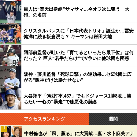
巨人は“楽天出身組”サマサマ…今オフ次に狙う「大
砲」の名前
クリスタルパレスに「日本代表トリオ」誕生か…冨安
健洋に続き板倉滉も？ キーマンは鎌田大地
阿部前監督が吐いた「育てるといったら最下位」は何
だった？ 巨人“若手だらけ”でV争いに他球団も困惑
阪神・藤川監督「死球口撃」の逆効果…セ5球団に広
がる“阪神だけは勝たせない”
大谷翔平「9戦打率.457」でもドジャース1勝8敗…勝
ちたい一心の“暴走”で膝悪化の懸念
アクセスランキング
週間
1
中村倫也が「風、薫る」に大貢献…妻・水卜麻美アナ