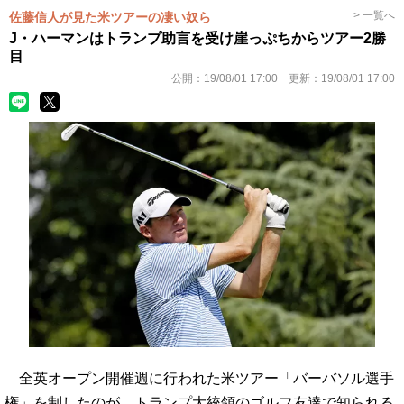
> 一覧へ
佐藤信人が見た米ツアーの凄い奴ら
J・ハーマンはトランプ助言を受け崖っぷちからツアー2勝
目
公開：
19/08/01 17:00
更新：
19/08/01 17:00
全英オープン開催週に行われた米ツアー「バーバソル選手
権」を制したのが、トランプ大統領のゴルフ友達で知られる