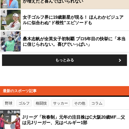
が増えたと喜んではいられない
4
女子ゴルフ界に19歳新星が現る！ ほんわかビジュア
ルに似合わぬ“ド根性”エピソードも
5
桑木志帆が全英女子初制覇 プロ5年目の快挙に「本当
に信じられない。喜びでいっぱい」
もっとみる
最新のスポーツ記事
野球
ゴルフ
格闘技
サッカー
その他
コラム
Jリーグ「秋春制」元年の注目株はC大阪20歳MF…父
は元Jリーガー、兄はベルギー1部