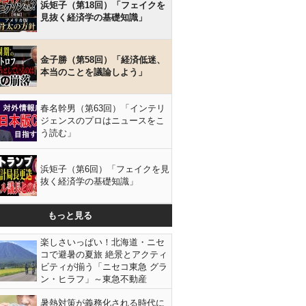
浜矩子（第18回）「フェイクを
見抜く経済学の基礎知識」
金子勝（第58回）「経済低迷、
本当のことを議論しよう」
春名幹男（第63回）「インテリ
ジェンスのプロはニュースをこ
う読む」
浜矩子（第6回）「フェイクを見
抜く経済学の基礎知識」
もっと見る
楽しさいっぱい！北海道・ニセ
コで避暑の夏旅 絶景とアクティ
ビティが揃う「ニセコ東急 グラ
ン・ヒラフ」～東急不動産
暑熱対策が義務化される時代に