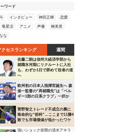
キーワード
斗
インタビュー
神田正輝
恋愛
竜星涼
アニメ
声優
柳美里
なな
アクセスランキング
週間
佐藤二朗は信州大経済学部から
就職氷河期にリクルートに入社
も、わずか1日で辞めて役者の道
へ
欧州初の日本人指揮官誕生へ 森
保一監督の“再就職先”は「ベル
ギー1部の日系クラブ」一択か
菅野智之トレード不成立の裏に
致命的な“前科”…ここまで11勝4
敗でも市場価値が低かったワケ
強いショック状態の清水アキラ