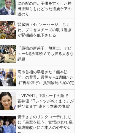
に心配の声…子供を亡くした神
田正輝らもたどった遺族ケアの
道のり
腎臓病（4）ソーセージ、ちく
わ、プロセスチーズの取り過ぎ
が腎機能を低下させる
「最強の新弟子」旭富士、デビ
ュー4場所連続Ｖでも残る大きな
課題
高市首相の早過ぎた「熊本訪
問」の背景…震災から1週間たた
ず“視察強行”に批判殺到の案の定
「VIVANT」1強ムードの陰で…
蒼井優「Tシャツが乾くまで」が
呼び覚ます"連ドラ本来の快感"
愛子さまのリンクコーデににじ
む「皇室を担う」覚悟の表れ 皇
室典範改正にご本人の心中やい
かに