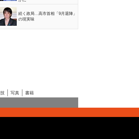
続く政局…高市首相「9月退陣」
の現実味
競技
写真
書籍