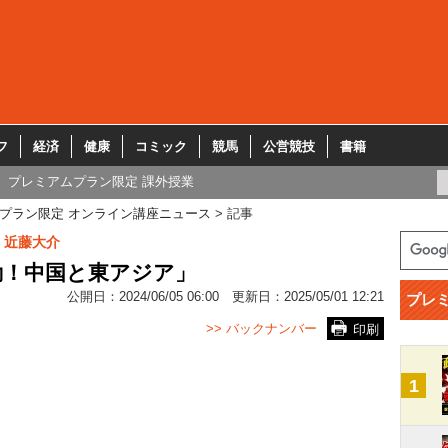
フ
経済
健康
コミック
競馬
公営競技
書籍
プレミアムプラン限定 課外授業
プラン限定 オンライン講座ニュース
記事
 近藤大介
動！中国と東アジア」
公開日：
2024/06/05 06:00
更新日：
2025/05/01 12:21
プレ
>> バックナンバー
印刷
1