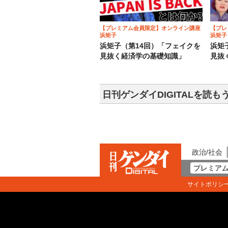
【プレミアム会員限定】オンライン講座
【プレ
浜矩子
浜矩子
浜矩子（第14回）「フェイクを
浜矩
見抜く経済学の基礎知識」
見抜
日刊ゲンダイDIGITALを読も
政治/社会
プレミアム
サイトポリシ