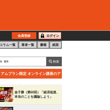
会員登録
ログイン
コラム一覧
著者一覧
書籍
紙面
ミアムプラン限定 オンライン講座のア
クセスランキング
金子勝（第60回）「経済低迷、
本当のことを議論しよう」