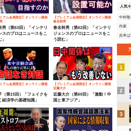
人気
中村敬
ミアム会員限定】オンライン講座
【プレミアム会員限定】オンライン講座
男
春名幹男
作家
幹男（第63回）「インテリ
春名幹男（第62回）「インテリ
ンスのプロはニュースをこ
ジェンスのプロはニュースをこ
吉本ば
む」
う読む」
1
ミアム会員限定】オンライン講座
【プレミアム会員限定】オンライン講座
近藤大介
2
子（第15回）「フェイクを
近藤大介（第60回）「激動！中
く経済学の基礎知識」
国と東アジア」
3