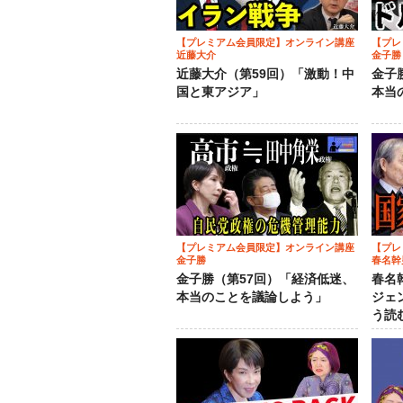
【プレミアム会員限定】オンライン講座
【プレ
近藤大介
金子勝
近藤大介（第59回）「激動！中
金子
国と東アジア」
本当
【プレミアム会員限定】オンライン講座
【プレ
金子勝
春名幹
金子勝（第57回）「経済低迷、
春名
本当のことを議論しよう」
ジェ
う読