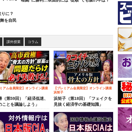
暗闘”に勝利…表面的には“従順”でも腹の中は？
取りに？
の舞を自民
課外授業
コラム
ミアム会員限定】オンライン講座
【プレミアム会員限定】オンライン講座
浜矩子
勝（第59回）「経済低迷、
浜矩子（第18回）「フェイクを
のことを議論しよう」
見抜く経済学の基礎知識」