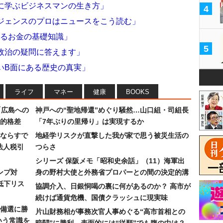
に学ぶビジネスマンの生き方」
4
リジェンスのプロはニュースをこう読む」
えるお金の基礎知識」
5
政治の疑問に答えます」
いB面にある歴史の真実」
ライフ
マネー
健康
BOOKS
「広島への
神戸への“聖地帰還”めぐり騒然…山口組・司組長
的格差
「7年ぶりの里帰り」は実現するか
ならすで
地経学リスクが直撃した我が家で思う被災生活の
法人税引
つらさ
シリーズ 保阪メモ「昭和史余話」（11）海軍出
ンプ対
身の野村大使と外務省プロパーとの間の決定的溝
低下リス
協調介入、日銀恫喝の裏に何があるのか？ 高市が
続けば通貨危機、国債クラッシュに現実味
備選に勝
片山財務相が事務次官人事めぐる“高市首相との
いう常識を