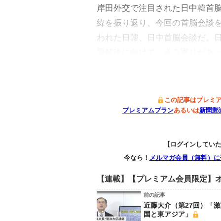
岸田外交で注目された日中韓首脳
緯を振り返り、今回の首脳会談を
われた日韓、日中首脳会談だ。
題解決に向けて、歩み寄りがあ
この記事はプレミ
プレミアムプラン
あるいは
新聞郵
【ログインしてい
今なら！
メルマガ会員（無料）に
【連載】【プレミアム会員限定】オ
前の記事
近藤大介（第27回）「
国と東アジア」