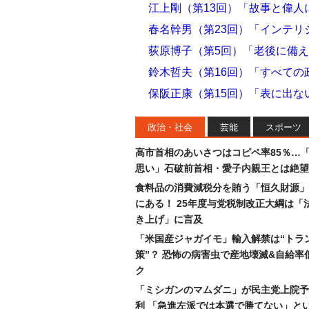
江上剛（第13回）「故事と偉人
春名幹男（第23回）「インテ
荻原博子（第5回）「老後に備
鈴木哲夫（第16回）「すべての
保阪正康（第15回）「表に出な
政治・社会
芸能
スポーツ
高市首相のあいさつはコピペ率85％…
思い」石破前首相・愛子内親王とは絶望
食料品の消費減税分を賄う「恒久財源」
にある！ 25年度与党税制改正大綱は「
き上げ」に言及
「米国産ジャガイモ」輸入解禁は“トラ
策”？ 恐怖の病害虫で産地壊滅&自給率
ク
「ミシガンのマムダニ」が民主党上院予
利 「急進左派では本選で勝てない」と