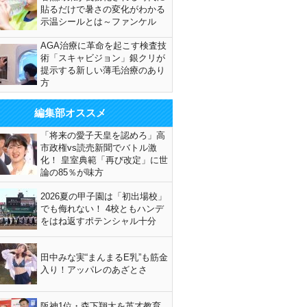
貼るだけで暑さの変化がわかる
示温シールとは～ファンケル
AGA治療に革命を起こす検査技
術「スキャビジョン」銀クリが
提示する新しい薄毛治療のあり
方
編集部オススメ
「将来の愛子天皇を認めろ」高
市政権vs読売新聞でバトル激
化！ 皇室典範「再び改定」に世
論の85％が味方
2026夏の甲子園は「初出場校」
でも侮れない！ 4校ともハンデ
をはね返すポテンシャル十分
田中みな実“まんまるE乳”も筋金
入り！アッパレのあざとさ
阪神1位・森下翔太を英才教育