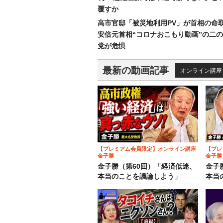
覆すか
高市官邸「被災地利用PV」が首相の命
安倍元首相“コロナおこもり動画”の二
党が危惧
最新の動画記事
オンライン講座
【プレミアム会員限定】オンライン講座
【プレ
金子勝
金子勝
金子勝（第60回）「経済低迷、
金子
本当のことを議論しよう」
本当