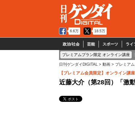
6.6万
18.5万
政治/社会
芸能
スポーツ
ライ
プレミアムプラン限定 オンライン講座
日刊ゲンダイDIGITAL
動画
プレミアム
【プレミアム会員限定】オンライン講座
近藤大介（第28回）「激