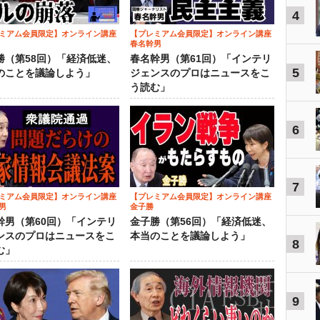
4
ミアム会員限定】オンライン講座
【プレミアム会員限定】オンライン講座
春名幹男
勝（第58回）「経済低迷、
春名幹男（第61回）「インテリ
5
のことを議論しよう」
ジェンスのプロはニュースをこ
う読む」
6
7
ミアム会員限定】オンライン講座
【プレミアム会員限定】オンライン講座
男
金子勝
幹男（第60回）「インテリ
金子勝（第56回）「経済低迷、
ンスのプロはニュースをこ
本当のことを議論しよう」
8
む」
9