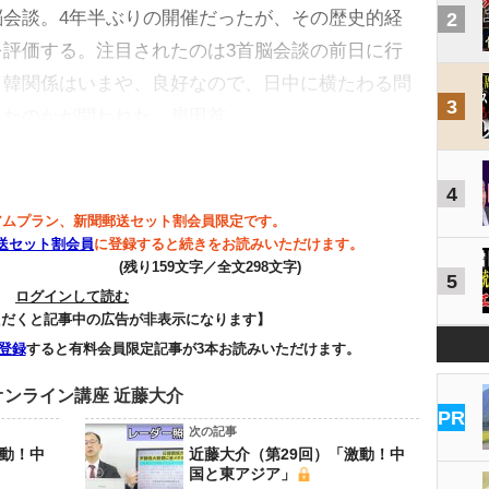
会談。4年半ぶりの開催だったが、その歴史的経
2
評価する。注目されたのは3首脳会談の前日に行
日韓関係はいまや、良好なので、日中に横たわる問
3
ったのかが問われた。岸田首…
4
アムプラン、新聞郵送セット割会員限定です。
送セット割会員
に登録すると続きをお読みいただけます。
(残り159文字／全文298文字)
5
ログインして読む
ただくと記事中の広告が非表示になります】
登録
すると有料会員限定記事が3本お読みいただけます。
ンライン講座 近藤大介
PR
次の記事
激動！中
近藤大介（第29回）「激動！中
国と東アジア」