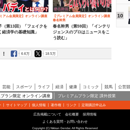
10
ミアム会員限定】オンライン講座
【プレミアム会員限定】オンライン講座
春名幹男
子（第13回）「フェイクを
春名幹男（第59回）「インテリ
く経済学の基礎知識」
ジェンスのプロはニュースをこ
う読む」
う！
6.6万
18.5万
芸能
スポーツ
ライフ
経済
健康
コミック
競馬
公営
プラン限定 オンライン講座
プレミアムプラン限定 課外授業
ー
サイトマップ
個人情報
著作権
リンク
定期購読申込み
広告掲載について
会社概要
採用情報
よくある質問・お問い合わせ
Copyright (C) Nikkan Gendai. All Rights Reserved