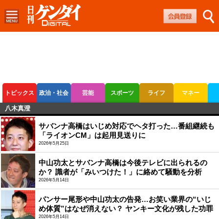
トピックス
政治・社会
芸能
スポーツ
ライフ
マネー
八木真澄
ボートレース
競輪
オートレース
サバンナ高橋はいじめ対応でヘタ打った…番組継続も
「ライオンCM」は起用見送りに
2026年5月25日
中山功太とサバンナ高橋は今後テレビに出られるの
か？ 識者が「みいつけた！」に絡めて騒動を分析
2026年5月14日
パンサー尾形や中山功太の告発…お笑い業界の“いじ
め体質”はなぜ消えない？ ヤンキー文化が残した功罪
2026年5月14日