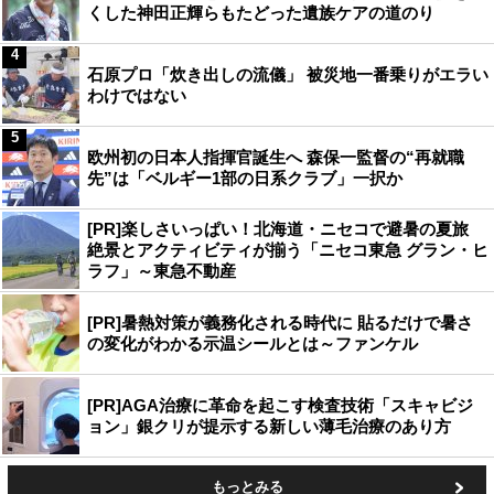
くした神田正輝らもたどった遺族ケアの道のり
4
石原プロ「炊き出しの流儀」 被災地一番乗りがエラい
わけではない
5
欧州初の日本人指揮官誕生へ 森保一監督の“再就職
先”は「ベルギー1部の日系クラブ」一択か
[PR]楽しさいっぱい！北海道・ニセコで避暑の夏旅
絶景とアクティビティが揃う「ニセコ東急 グラン・ヒ
ラフ」～東急不動産
[PR]暑熱対策が義務化される時代に 貼るだけで暑さ
の変化がわかる示温シールとは～ファンケル
[PR]AGA治療に革命を起こす検査技術「スキャビジ
ョン」銀クリが提示する新しい薄毛治療のあり方
もっとみる