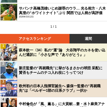
サバンナ高橋茂雄いじめ謝罪のウラ… 光る相方・八木
真澄の“ホワイトナイト”ぶり 関西では人柄が高評価
2026年5月12日
1 / 1
アクセスランキング
週間
1
萩本欽一〈34〉私の“運”論 大谷翔平のカネを使い込
んだ通訳に「小さな声で『ありがとう』」
2
新庄監督の“再就職先”に挙がるまさかの球団 采配に
賛否もチームのテコ入れ役にうってつけ
3
欧州初の日本人指揮官誕生へ 森保一監督の“再就職
先”は「ベルギー1部の日系クラブ」一択か
4
中村倫也が「風、薫る」に大貢献…妻・水卜麻美アナ