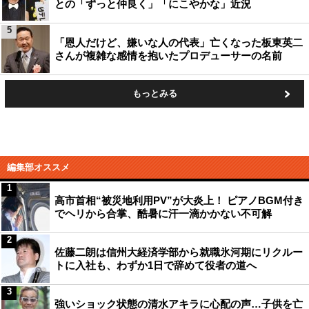
との「ずっと仲良く」「にこやかな」近況
5
「恩人だけど、嫌いな人の代表」亡くなった板東英二
さんが複雑な感情を抱いたプロデューサーの名前
もっとみる
編集部オススメ
1
高市首相“被災地利用PV”が大炎上！ ピアノBGM付き
でヘリから合掌、酷暑に汗一滴かかない不可解
2
佐藤二朗は信州大経済学部から就職氷河期にリクルー
トに入社も、わずか1日で辞めて役者の道へ
3
強いショック状態の清水アキラに心配の声…子供を亡