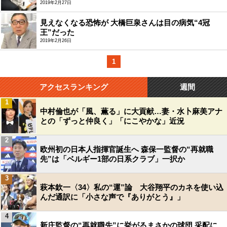
2019年2月27日
見えなくなる恐怖が 大橋巨泉さんは目の病気“4冠
王”だった
2019年2月26日
1
アクセスランキング
週間
1
中村倫也が「風、薫る」に大貢献…妻・水卜麻美アナ
との「ずっと仲良く」「にこやかな」近況
2
欧州初の日本人指揮官誕生へ 森保一監督の“再就職
先”は「ベルギー1部の日系クラブ」一択か
3
萩本欽一〈34〉私の“運”論 大谷翔平のカネを使い込
んだ通訳に「小さな声で『ありがとう』」
4
新庄監督の“再就職先”に挙がるまさかの球団 采配に