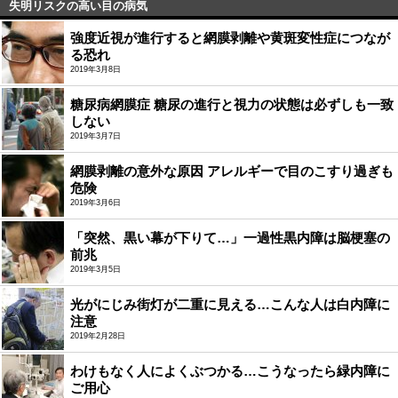
失明リスクの高い目の病気
強度近視が進行すると網膜剥離や黄斑変性症につなが
る恐れ
2019年3月8日
糖尿病網膜症 糖尿の進行と視力の状態は必ずしも一致
しない
2019年3月7日
網膜剥離の意外な原因 アレルギーで目のこすり過ぎも
危険
2019年3月6日
「突然、黒い幕が下りて…」一過性黒内障は脳梗塞の
前兆
2019年3月5日
光がにじみ街灯が二重に見える…こんな人は白内障に
注意
2019年2月28日
わけもなく人によくぶつかる…こうなったら緑内障に
ご用心