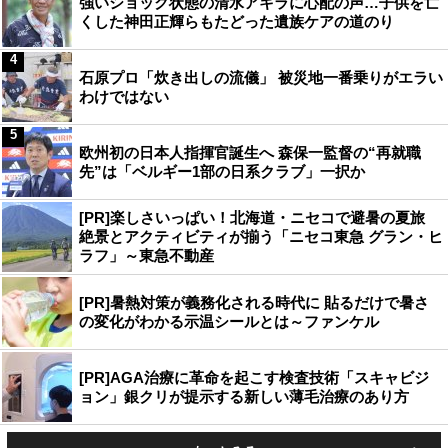
強いショック状態の清水アキラに心配の声…子供を亡
くした神田正輝らもたどった遺族ケアの道のり
4
石原プロ「炊き出しの流儀」 被災地一番乗りがエラい
わけではない
5
欧州初の日本人指揮官誕生へ 森保一監督の“再就職
先”は「ベルギー1部の日系クラブ」一択か
[PR]楽しさいっぱい！北海道・ニセコで避暑の夏旅
絶景とアクティビティが揃う「ニセコ東急 グラン・ヒ
ラフ」～東急不動産
[PR]暑熱対策が義務化される時代に 貼るだけで暑さ
の変化がわかる示温シールとは～ファンケル
[PR]AGA治療に革命を起こす検査技術「スキャビジ
ョン」銀クリが提示する新しい薄毛治療のあり方