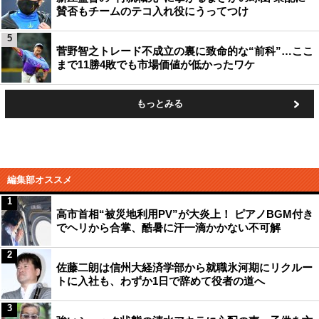
賛否もチームのテコ入れ役にうってつけ
5
菅野智之トレード不成立の裏に致命的な“前科”…ここ
まで11勝4敗でも市場価値が低かったワケ
もっとみる
編集部オススメ
1
高市首相“被災地利用PV”が大炎上！ ピアノBGM付き
でヘリから合掌、酷暑に汗一滴かかない不可解
2
佐藤二朗は信州大経済学部から就職氷河期にリクルー
トに入社も、わずか1日で辞めて役者の道へ
3