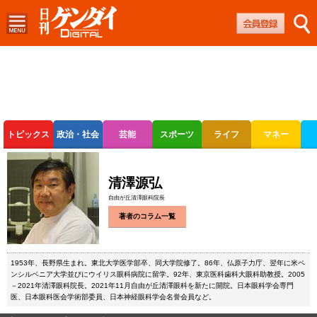
トピックス
政治・社会
芸能
スポーツ
ライフ
マネー
ボートレース
競輪
オートレース
清澤源弘
自由が丘清澤眼科院長
著者のコラム一覧
1953年、長野県生まれ。東北大学医学部卒、同大学院修了。86年、仏原子力庁、翌年に米ペ
ンシルベニア大学並びにウイリス眼科病院に留学。92年、東京医科歯科大眼科助教授。2005
－2021年清澤眼科院長。2021年11月自由が丘清澤眼科を新たに開院。日本眼科学会専門
医、日本眼科医会学術部委員、日本神経眼科学会名誉会員など。