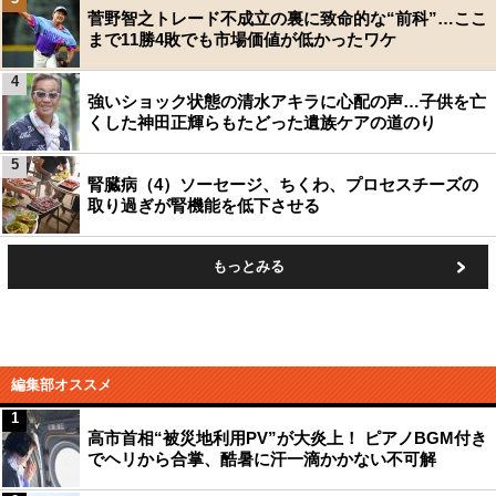
菅野智之トレード不成立の裏に致命的な“前科”…ここ
まで11勝4敗でも市場価値が低かったワケ
4
強いショック状態の清水アキラに心配の声…子供を亡
くした神田正輝らもたどった遺族ケアの道のり
5
腎臓病（4）ソーセージ、ちくわ、プロセスチーズの
取り過ぎが腎機能を低下させる
もっとみる
編集部オススメ
1
高市首相“被災地利用PV”が大炎上！ ピアノBGM付き
でヘリから合掌、酷暑に汗一滴かかない不可解