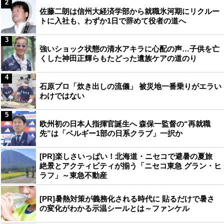
2
佐藤二朗は信州大経済学部から就職氷河期にリクルー
トに入社も、わずか1日で辞めて役者の道へ
3
強いショック状態の清水アキラに心配の声…子供を亡
くした神田正輝らもたどった遺族ケアの道のり
4
石原プロ「炊き出しの流儀」 被災地一番乗りがエラい
わけではない
5
欧州初の日本人指揮官誕生へ 森保一監督の“再就職
先”は「ベルギー1部の日系クラブ」一択か
[PR]楽しさいっぱい！北海道・ニセコで避暑の夏旅
絶景とアクティビティが揃う「ニセコ東急 グラン・ヒ
ラフ」～東急不動産
[PR]暑熱対策が義務化される時代に 貼るだけで暑さ
の変化がわかる示温シールとは～ファンケル