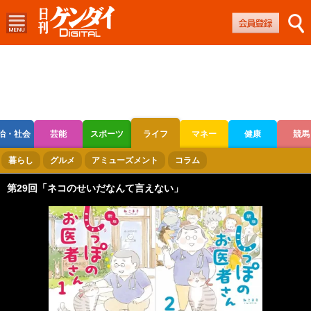
治・社会
芸能
スポーツ
ライフ
マネー
健康
競馬
ボートレース
競輪
オートレース
暮らし
グルメ
アミューズメント
コラム
第29回「ネコのせいだなんて言えない」