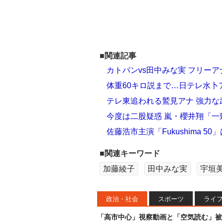
■関連記事
カトパンvs田中みな実 フリー
体重60キロ説まで…日テレ水卜
テレ東追われる鷲見アナ 強力
今度は二股疑惑 嵐・櫻井翔「一
佐藤浩市主演「Fukushima 
■関連キーワード
加藤綾子
田中みな実
宇垣
政治・社会
スポーツ
ライ
「高市中心」視察動画と「空気読む」被