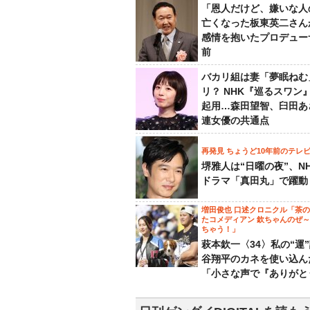
「恩人だけど、嫌いな人
亡くなった板東英二さん
感情を抱いたプロデュー
前
バカリ組は妻「夢眠ねむ
リ？ NHK『巡るスワン
起用…森田望智、臼田あ
連女優の共通点
再発見 ちょうど10年前のテレ
堺雅人は“日曜の夜”、N
ドラマ「真田丸」で躍動
増田俊也 口述クロニクル「茶
たコメディアン 欽ちゃんのぜ
ちゃう！」
萩本欽一〈34〉私の“運
谷翔平のカネを使い込ん
「小さな声で『ありがと