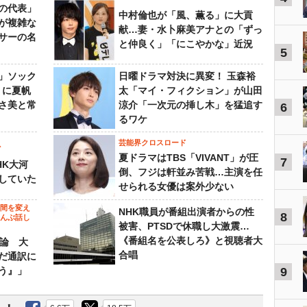
の代表」
中村倫也が「風、薫る」に大貢
が複雑な
献…妻・水卜麻美アナとの「ずっ
サーの名
と仲良く」「にこやかな」近況
5
」ソック
日曜ドラマ対決に異変！ 玉森裕
』に夏帆
太「マイ・フィクション」が山田
さ美と常
涼介「一次元の挿し木」を猛追す
6
るワケ
芸能界クロスロード
ビ
夏ドラマはTBS「VIVANT」が圧
7
HK大河
倒、フジは軒並み苦戦…主演を任
していた
せられる女優は案外少ない
の間を変え
NHK職員が番組出演者からの性
8
～んぶ話し
被害、PTSDで休職し大激震…
《番組名を公表しろ》と視聴者大
”論 大
合唱
だ通訳に
う』」
9