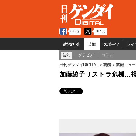
6.6万
18.5万
政治/社会
芸能
スポーツ
ライ
芸能
グラビア
コラム
日刊ゲンダイDIGITAL
芸能
芸能ニュー
加藤綾子リストラ危機…