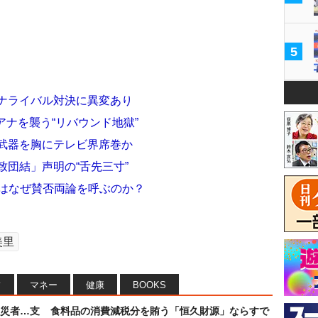
5
アナライバル対決に異変あり
アナを襲う“リバウンド地獄”
な武器を胸にテレビ界席巻か
致団結」声明の“舌先三寸”
50」はなぜ賛否両論を呼ぶのか？
美里
フ
マネー
健康
BOOKS
災者…支
食料品の消費減税分を賄う「恒久財源」ならすで