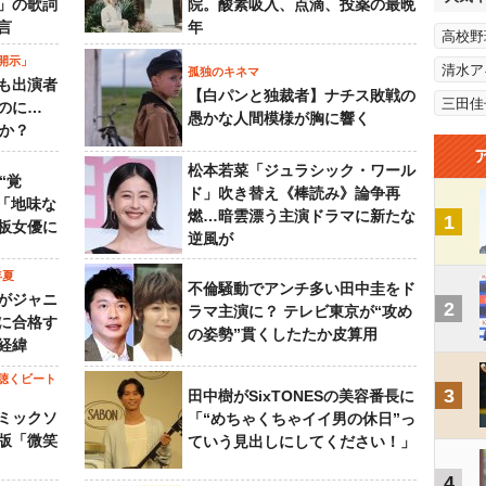
」の歌詞
院。酸素吸入、点滴、投薬の最晩
言
年
高校野
開示」
清水ア
孤独のキネマ
も出演者
【白パンと独裁者】ナチス敗戦の
三田佳
のに…
愚かな人間模様が胸に響く
すか？
松本若菜「ジュラシック・ワール
“覚
ド」吹き替え《棒読み》論争再
…「地味な
燃…暗雲漂う主演ドラマに新たな
1
板女優に
逆風が
年夏
不倫騒動でアンチ多い田中圭をド
がジャニ
2
ラマ主演に？ テレビ東京が“攻め
に合格す
の姿勢”貫くしたたか皮算用
経緯
聴くビート
3
田中樹がSixTONESの美容番長に
ミックソ
「“めちゃくちゃイイ男の休日”っ
版「微笑
ていう見出しにしてください！」
4