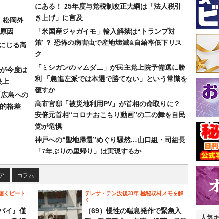
にある！ 25年度与党税制改正大綱は「法人税引
き上げ」に言及
）松岡外
原因
「米国産ジャガイモ」輸入解禁は“トランプ対
策”？ 恐怖の病害虫で産地壊滅&自給率低下リス
みにじる高
ク
「ミシガンのマムダニ」が民主党上院予備選に勝
が今度は
利 「急進左派では本選で勝てない」という常識を
炎上
覆すか
「広島への
高市官邸「被災地利用PV」が首相の命取りに？
的格差
安倍元首相“コロナおこもり動画”の二の舞を自民
党が危惧
神戸への“聖地帰還”めぐり騒然…山口組・司組長
「7年ぶりの里帰り」は実現するか
ア
コラム
聴くビート
テレサ・テン没後30年 極秘取材メモを解
く
バイ』僅
（69）慢性の喘息発作で緊急入
人気