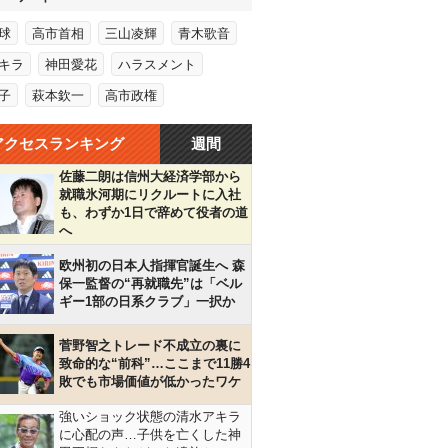
球
高市首相
三山凌輝
青木歌音
キラ
神田愛花
ハラスメント
子
萩本欽一
高市政権
アクセスランキング
週間
佐藤二朗は信州大経済学部から
就職氷河期にリクルートに入社
も、わずか1日で辞めて役者の道
へ
欧州初の日本人指揮官誕生へ 森
保一監督の“再就職先”は「ベル
ギー1部の日系クラブ」一択か
菅野智之トレード不成立の裏に
致命的な“前科”…ここまで11勝4
敗でも市場価値が低かったワケ
強いショック状態の清水アキラ
に心配の声…子供を亡くした神