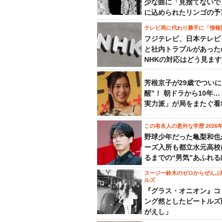
少な曲に「見捨てないで
に込められたリンゴの予
テレビ局に代わり勝手に「情報
フジテレビ、日本テレビ
と社内トラブルがあった
NHKの対応はどう見ま
芳根京子が29歳でついに
醒”！ 朝ドラから10年
実力派」が局をまたぐ看
この有名人の意外な学歴 2026
野球少年だった亀梨和也
ーズ入所も都立水元高校
るまでの“男気”あふれる
スージー鈴木のゼロからぜんぶ
ルズ
『グラス・オニオン』コ
ング然としたビートルズ
がえし」