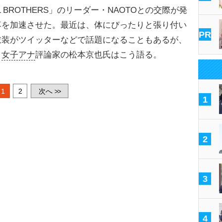
BROTHERS」のリーダー・NAOTOとの交際が発
落を加速させた。最近は、体にぴったりと張り付い
PR
衣装がツイッターなどで話題になることもあるが、
。
女子アナ
評論家の松本京也氏はこう語る。
1
2
次へ
>>
1
2
3
4