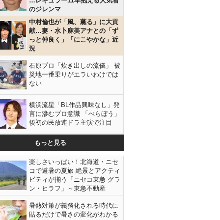
…レギュラー11本抱える人気者
のジレンマ
中村倫也が「風、薫る」に大貢
献…妻・水卜麻美アナとの「ず
っと仲良く」「にこやかな」近
況
石原プロ「炊き出しの流儀」 被
災地一番乗りがエラいわけでは
ない
横浜流星「BL作品興味なし」発
言に滲むプロ意識 「べらぼう」
後初の民放連ドラ主演で注目
もっと見る
楽しさいっぱい！北海道・ニセ
コで避暑の夏旅 絶景とアクティ
ビティが揃う「ニセコ東急 グラ
ン・ヒラフ」～東急不動産
暑熱対策が義務化される時代に
貼るだけで暑さの変化がわかる