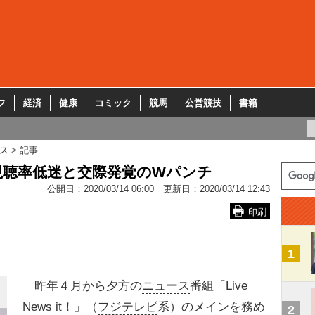
フ
経済
健康
コミック
競馬
公営競技
書籍
ス
記事
視聴率低迷と交際発覚のWパンチ
公開日：
2020/03/14 06:00
更新日：
2020/03/14 12:43
印刷
1
昨年４月から夕方の
ニュース
番組「Live
News it！」（
フジテレビ
系）のメインを務め
2