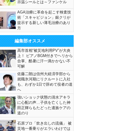
示温シールとは～ファンケル
AGA治療に革命を起こす検査技
術「スキャビジョン」銀クリが
提示する新しい薄毛治療のあり
方
編集部オススメ
高市首相“被災地利用PV”が大炎
上！ ピアノBGM付きでヘリから
合掌、酷暑に汗一滴かかない不
可解
佐藤二朗は信州大経済学部から
就職氷河期にリクルートに入社
も、わずか1日で辞めて役者の道
へ
強いショック状態の清水アキラ
に心配の声…子供を亡くした神
田正輝らもたどった遺族ケアの
道のり
石原プロ「炊き出しの流儀」 被
災地一番乗りがエラいわけでは