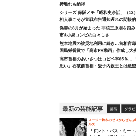
持離れも納得
シリーズ 保阪メモ「昭和史余話」（12
相人事こそが宣戦布告通知遅れの間接的
偽善の8月が始まった 非核三原則を踏
市&小泉コンビの白々しさ
熊本地震の被災地利用に続き…首相官邸
国民栄誉賞で「高市PR動画」作成し大
高市首相のあいさつはコピペ率85％…
思い」石破前首相・愛子内親王とは絶望
最新の芸能記事
芸能
グラビ
スージー鈴木のゼロからぜんぶ
ルズ
『ドント・パス・ミー・