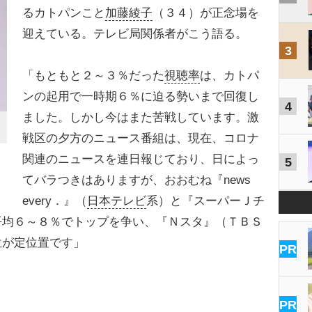
るカトパンこと
加藤綾子
（３４）が正念場を
迎えている。テレビ局関係者がこう語る。
3
「もともと２～３％だった
視聴率
は、カトパ
ンの起用で一時期６％に迫る勢いまで回復し
4
ました。しかし今はまた苦戦しています。激
戦区の夕方のニュース番組は、現在、コロナ
関連のニュースを連日報じており、日によっ
5
てバラつきはありますが、おおむね『news
every．』（
日本テレビ
系）と『スーパーＪチ
平均６～８％でトップを争い、『Ｎスタ』（ＴＢＳ
位が定位置です」
PR
PR