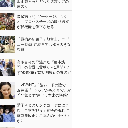
田正輝らもたどった遺族ケアの
道のり
腎臓病（4）ソーセージ、ちく
わ、プロセスチーズの取り過ぎ
が腎機能を低下させる
「最強の新弟子」旭富士、デビ
ュー4場所連続Ｖでも残る大きな
課題
高市首相の早過ぎた「熊本訪
問」の背景…震災から1週間たた
ず“視察強行”に批判殺到の案の定
「VIVANT」1強ムードの陰で…
蒼井優「Tシャツが乾くまで」が
呼び覚ます"連ドラ本来の快感"
愛子さまのリンクコーデににじ
む「皇室を担う」覚悟の表れ 皇
室典範改正にご本人の心中やい
かに