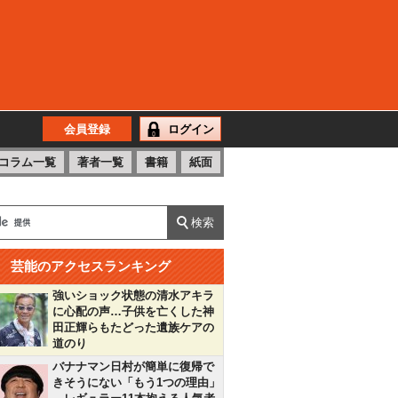
会員登録
ログイン
コラム一覧
著者一覧
書籍
紙面
芸能のアクセスランキング
強いショック状態の清水アキラ
に心配の声…子供を亡くした神
田正輝らもたどった遺族ケアの
道のり
バナナマン日村が簡単に復帰で
きそうにない「もう1つの理由」