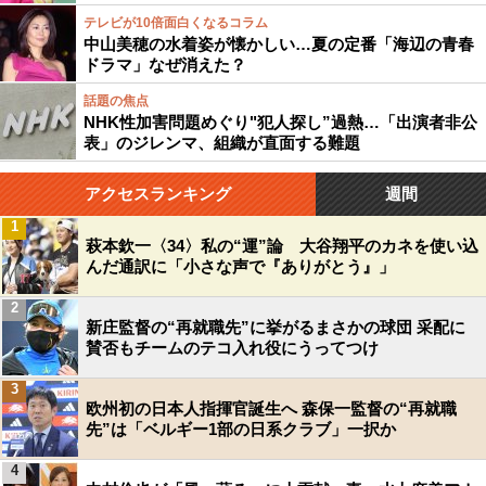
テレビが10倍面白くなるコラム
中山美穂の水着姿が懐かしい…夏の定番「海辺の青春
ドラマ」なぜ消えた？
話題の焦点
NHK性加害問題めぐり"犯人探し”過熱…「出演者非公
表」のジレンマ、組織が直面する難題
アクセスランキング
週間
1
萩本欽一〈34〉私の“運”論 大谷翔平のカネを使い込
んだ通訳に「小さな声で『ありがとう』」
2
新庄監督の“再就職先”に挙がるまさかの球団 采配に
賛否もチームのテコ入れ役にうってつけ
3
欧州初の日本人指揮官誕生へ 森保一監督の“再就職
先”は「ベルギー1部の日系クラブ」一択か
4