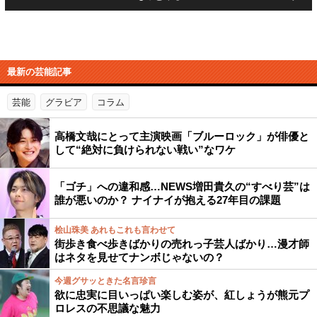
最新の芸能記事
芸能
グラビア
コラム
高橋文哉にとって主演映画「ブルーロック」が俳優と
して“絶対に負けられない戦い”なワケ
「ゴチ」への違和感…NEWS増田貴久の“すべり芸”は
誰が悪いのか？ ナイナイが抱える27年目の課題
桧山珠美 あれもこれも言わせて
街歩き食べ歩きばかりの売れっ子芸人ばかり…漫才師
はネタを見せてナンボじゃないの？
今週グサッときた名言珍言
欲に忠実に目いっぱい楽しむ姿が、紅しょうが熊元プ
ロレスの不思議な魅力