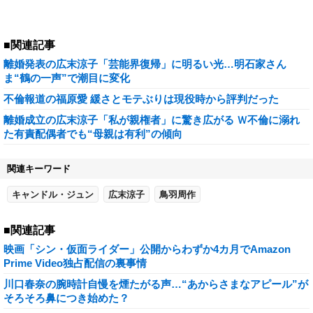
■関連記事
離婚発表の広末涼子「芸能界復帰」に明るい光…明石家さん
ま“鶴の一声”で潮目に変化
不倫報道の福原愛 緩さとモテぶりは現役時から評判だった
離婚成立の広末涼子「私が親権者」に驚き広がる Ｗ不倫に溺れ
た有責配偶者でも“母親は有利”の傾向
関連キーワード
キャンドル・ジュン
広末涼子
鳥羽周作
■関連記事
映画「シン・仮面ライダー」公開からわずか4カ月でAmazon
Prime Video独占配信の裏事情
川口春奈の腕時計自慢を煙たがる声…“あからさまなアピール”が
そろそろ鼻につき始めた？