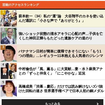
芸能のアクセスランキング
1
萩本欽一〈34〉私の“運”論 大谷翔平のカネを使い込
んだ通訳に「小さな声で『ありがとう』」
2
強いショック状態の清水アキラに心配の声…子供を亡
くした神田正輝らもたどった遺族ケアの道のり
3
バナナマン日村が簡単に復帰できそうにない「もう1
つの理由」…レギュラー11本抱える人気者のジレンマ
4
中村倫也が「風、薫る」に大貢献…妻・水卜麻美アナ
との「ずっと仲良く」「にこやかな」近況
5
高橋成美「渋幕→慶応」だけでは読み解けないズバ抜
けた回転の速さ 世界選手権ペアで日本人初の銅メダル
もっとみる