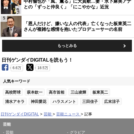
中村倫也が「風、薫る」に大貢献…妻・水卜麻美アナ
との「ずっと仲良く」「にこやかな」近況
5
「恩人だけど、嫌いな人の代表」亡くなった板東英二
さんが複雑な感情を抱いたプロデューサーの名前
もっとみる
日刊ゲンダイDIGITALを読もう！
6.6万
18.5万
人気キーワード
高校野球
萩本欽一
高市首相
三山凌輝
板東英二
清水アキラ
神田愛花
ハラスメント
三田佳子
広末涼子
日刊ゲンダイDIGITAL
芸能
芸能ニュース
記事
芸能
芸能
グラビア