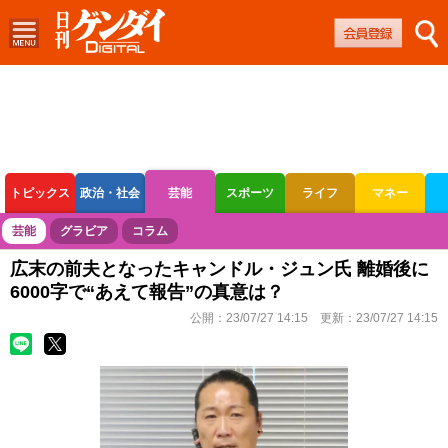
トピックス
政治・社会
芸能
スポーツ
ライフ
マネー
ボートレース
競輪
オートレース
芸能
グラビア
コラム
広末の前夫となったキャンドル・ジュン氏 離婚後に
6000字で“あえて報告”の真意は？
公開：
23/07/27 14:15
更新：
23/07/27 14:15