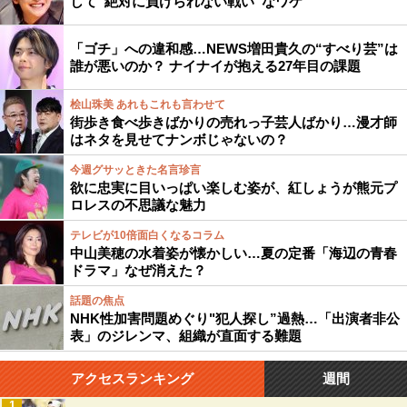
して“絶対に負けられない戦い”なワケ
「ゴチ」への違和感…NEWS増田貴久の“すべり芸”は
誰が悪いのか？ ナイナイが抱える27年目の課題
桧山珠美 あれもこれも言わせて
街歩き食べ歩きばかりの売れっ子芸人ばかり…漫才師
はネタを見せてナンボじゃないの？
今週グサッときた名言珍言
欲に忠実に目いっぱい楽しむ姿が、紅しょうが熊元プ
ロレスの不思議な魅力
テレビが10倍面白くなるコラム
中山美穂の水着姿が懐かしい…夏の定番「海辺の青春
ドラマ」なぜ消えた？
話題の焦点
NHK性加害問題めぐり"犯人探し”過熱…「出演者非公
表」のジレンマ、組織が直面する難題
アクセスランキング
週間
1