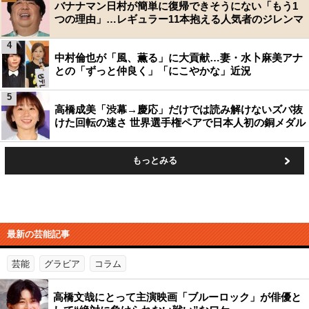
バナナマン日村が簡単に復帰できそうにない「もう1
つの理由」…レギュラー11本抱える人気者のジレンマ
4
中村倫也が「風、薫る」に大貢献…妻・水卜麻美アナ
との「ずっと仲良く」「にこやかな」近況
5
高橋成美「渋幕→慶応」だけでは読み解けないズバ抜
けた回転の速さ 世界選手権ペアで日本人初の銅メダル
もっとみる
最新の芸能記事
芸能
グラビア
コラム
高橋文哉にとって主演映画「ブルーロック」が俳優と