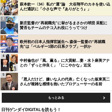
萩本欽一〈34〉私の“運”論 大谷翔平のカネを使い込
んだ通訳に「小さな声で『ありがとう』」
2
新庄監督の“再就職先”に挙がるまさかの球団 采配に
賛否もチームのテコ入れ役にうってつけ
3
欧州初の日本人指揮官誕生へ 森保一監督の“再就職
先”は「ベルギー1部の日系クラブ」一択か
4
中村倫也が「風、薫る」に大貢献…妻・水卜麻美アナ
との「ずっと仲良く」「にこやかな」近況
5
「恩人だけど、嫌いな人の代表」亡くなった板東英二
さんが複雑な感情を抱いたプロデューサーの名前
もっとみる
日刊ゲンダイDIGITALを読もう！