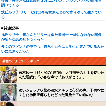
倍賞千恵子さんは庶民的な方 ニンジン、ホウレンソウの値段も
調べてくる
浅丘ルリ子 リリーだけは今も寅さんと心で寄り添って生きてい
る
■関連記事
浅丘ルリ子「寅さんとリリーは似た者同士 一緒になれない関係
が新たな恋の形をつくった」
多くのマドンナの中でも、吉永小百合は大学生が遊んでいるみた
いに気さくだった
芸能のアクセスランキング
1
萩本欽一〈34〉私の“運”論 大谷翔平のカネを使い込
んだ通訳に「小さな声で『ありがとう』」
2
強いショック状態の清水アキラに心配の声…子供を亡
くした神田正輝らもたどった遺族ケアの道のり
3