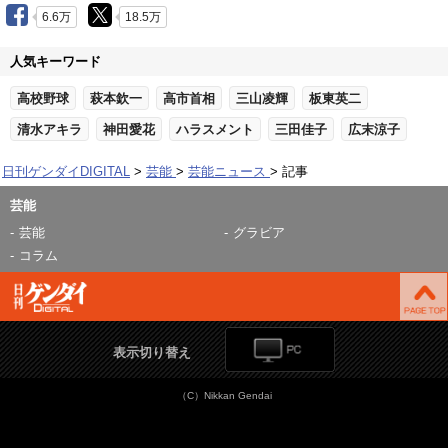
6.6万
18.5万
人気キーワード
高校野球
萩本欽一
高市首相
三山凌輝
板東英二
清水アキラ
神田愛花
ハラスメント
三田佳子
広末涼子
日刊ゲンダイDIGITAL
芸能
芸能ニュース
記事
芸能
芸能
グラビア
コラム
表示切り替え
（C）Nikkan Gendai