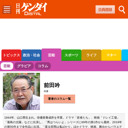
トピックス
政治・社会
芸能
スポーツ
ライフ
マネー
ボートレース
競輪
オートレース
芸能
グラビア
コラム
前田吟
俳優
著者のコラム一覧
1944年、山口県生まれ。俳優座養成所を卒業。ドラマ「若者たち」、映画「ドレイ工場」
「孤島の太陽」などに出演し、「男はつらいよ」シリーズに69年の第1作から最終、2019年
の第50作まで全作品に出演。「渡る世間は鬼ばかり」ほかドラマ、映画、舞台からバラエテ