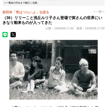
ィー番組の司会まで幅広く活躍。
> 一覧へ
前田吟「男はつらいよ」を語る
（36）リリーこと浅丘ルリ子さん登場で寅さんの世界にい
きなり舶来ものが入ってきた
公開：
24/08/08 17:00
更新：
24/08/08 17:00