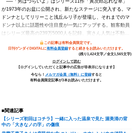
──「男はつらいよ」はシリーズ11作「寅次郎忘れな草」
が1973年のお盆に公開され、新たなステージに突入する。マ
ドンナとしてリリーこと浅丘ルリ子が登場し、それまでのマ
ドンナ以上に話題性や注目度が一気にアップする。観客動員
はシリーズ最高の239万5000人を記録、寅さん人気は不動…
この記事は有料会員限定です。
日刊ゲンダイDIGITALに
有料会員登録
すると続きをお読みいただけます。
(残り1,424文字／全文1,565文字)
ログインして読む
【ログインしていただくと記事中の広告が非表示になります】
今なら！
メルマガ会員（無料）に登録
すると
有料会員限定記事が3本お読みいただけます。
■関連記事
【シリーズ初回はコチラ】一緒に入った温泉で見た 渥美清の背
中の「大きなノの字」の傷痕