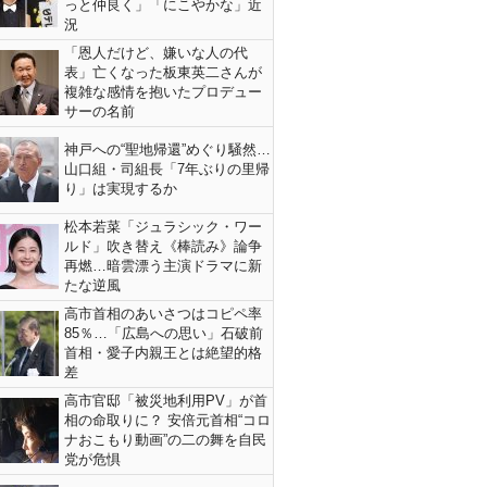
っと仲良く」「にこやかな」近
況
「恩人だけど、嫌いな人の代
表」亡くなった板東英二さんが
複雑な感情を抱いたプロデュー
サーの名前
神戸への“聖地帰還”めぐり騒然…
山口組・司組長「7年ぶりの里帰
り」は実現するか
松本若菜「ジュラシック・ワー
ルド」吹き替え《棒読み》論争
再燃…暗雲漂う主演ドラマに新
たな逆風
高市首相のあいさつはコピペ率
85％…「広島への思い」石破前
首相・愛子内親王とは絶望的格
差
高市官邸「被災地利用PV」が首
相の命取りに？ 安倍元首相“コロ
ナおこもり動画”の二の舞を自民
党が危惧