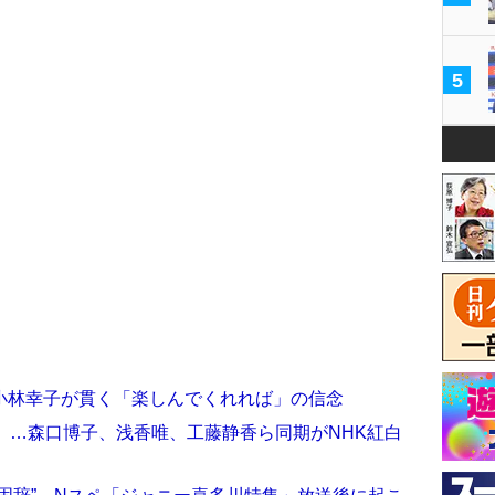
5
小林幸子が貫く「楽しんでくれれば」の信念
」…森口博子、浅香唯、工藤静香ら同期がNHK紅白