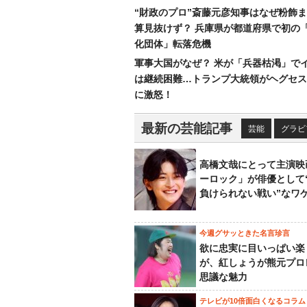
“財政のプロ”斎藤元彦知事はなぜ粉飾
算見抜けず？ 兵庫県が都道府県で初の
化団体」転落危機
軍事大国がなぜ？ 米が「兵器枯渇」で
は継続困難…トランプ大統領がヘグセス
に激怒！
最新の芸能記事
芸能
グラビ
高橋文哉にとって主演映
ーロック」が俳優として
負けられない戦い”なワ
今週グサッときた名言珍言
欲に忠実に目いっぱい楽
が、紅しょうが熊元プロ
思議な魅力
テレビが10倍面白くなるコラム