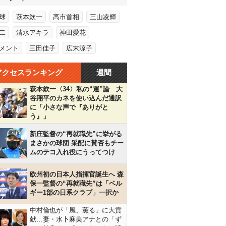
球
萩本欽一
高市首相
三山凌輝
二
清水アキラ
神田愛花
メント
三田佳子
広末涼子
アクセスランキング
週間
萩本欽一〈34〉私の“運”論 大
谷翔平のカネを使い込んだ通訳
に「小さな声で『ありがと
う』」
新庄監督の“再就職先”に挙がる
まさかの球団 采配に賛否もチー
ムのテコ入れ役にうってつけ
欧州初の日本人指揮官誕生へ 森
保一監督の“再就職先”は「ベル
ギー1部の日系クラブ」一択か
中村倫也が「風、薫る」に大貢
献…妻・水卜麻美アナとの「ず