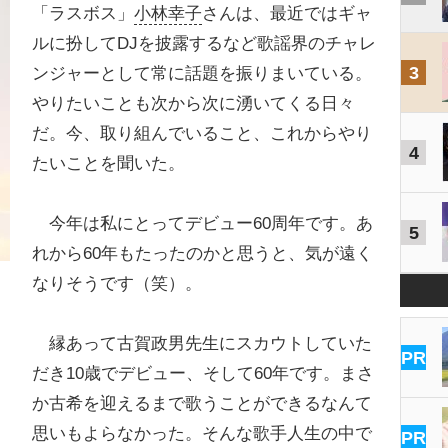
「ラスボス」
小林幸子
さんは、最近ではギャ
ルに扮してDJを披露するなど歌謡界のチャレ
3
ンジャーとして常に話題を振りまいている。
やりたいことも次から次に湧いてくる日々
だ。今、取り組んでいること、これからやり
4
たいことを聞いた。
今年は私にとってデビュー60周年です。あ
5
れから60年もたったのかと思うと、気が遠く
なりそうです（笑）。
縁あって古賀政男先生にスカウトしていた
PR
だき10歳でデビュー、そして60年です。まさ
か古希を迎えるまで歌うことができるなんて
思いもよらなかった。そんな歌手人生の中で
PR