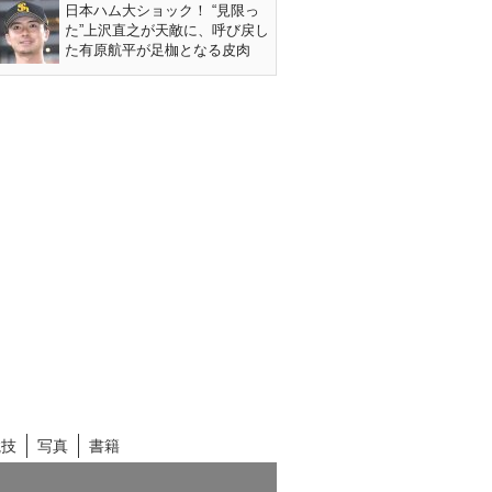
日本ハム大ショック！ “見限っ
た”上沢直之が天敵に、呼び戻し
た有原航平が足枷となる皮肉
競技
写真
書籍