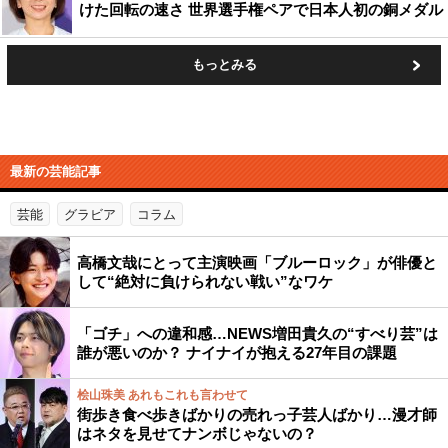
けた回転の速さ 世界選手権ペアで日本人初の銅メダル
もっとみる
最新の芸能記事
芸能
グラビア
コラム
高橋文哉にとって主演映画「ブルーロック」が俳優と
して“絶対に負けられない戦い”なワケ
「ゴチ」への違和感…NEWS増田貴久の“すべり芸”は
誰が悪いのか？ ナイナイが抱える27年目の課題
桧山珠美 あれもこれも言わせて
街歩き食べ歩きばかりの売れっ子芸人ばかり…漫才師
はネタを見せてナンボじゃないの？