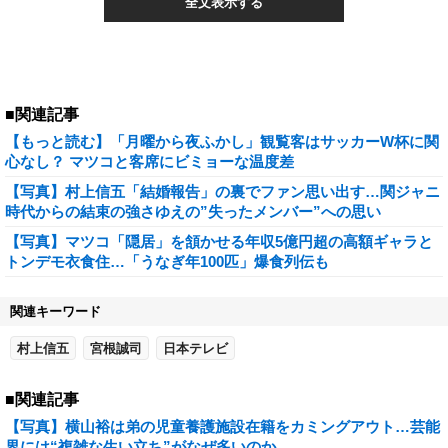
全文表示する
■関連記事
【もっと読む】「月曜から夜ふかし」観覧客はサッカーW杯に関
心なし？ マツコと客席にビミョーな温度差
【写真】村上信五「結婚報告」の裏でファン思い出す…関ジャニ
時代からの結束の強さゆえの”失ったメンバー”への思い
【写真】マツコ「隠居」を頷かせる年収5億円超の高額ギャラと
トンデモ衣食住…「うなぎ年100匹」爆食列伝も
関連キーワード
村上信五
宮根誠司
日本テレビ
■関連記事
【写真】横山裕は弟の児童養護施設在籍をカミングアウト…芸能
界には“複雑な生い立ち”がなぜ多いのか