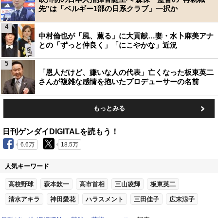
先”は「ベルギー1部の日系クラブ」一択か
4
中村倫也が「風、薫る」に大貢献…妻・水卜麻美アナ
との「ずっと仲良く」「にこやかな」近況
5
「恩人だけど、嫌いな人の代表」亡くなった板東英二
さんが複雑な感情を抱いたプロデューサーの名前
もっとみる
日刊ゲンダイDIGITALを読もう！
6.6万
18.5万
人気キーワード
高校野球
萩本欽一
高市首相
三山凌輝
板東英二
清水アキラ
神田愛花
ハラスメント
三田佳子
広末涼子