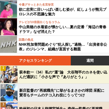
今週グサッときた名言珍言
欲に忠実に目いっぱい楽しむ姿が、紅しょうが熊元プ
ロレスの不思議な魅力
テレビが10倍面白くなるコラム
中山美穂の水着姿が懐かしい…夏の定番「海辺の青春
ドラマ」なぜ消えた？
話題の焦点
NHK性加害問題めぐり"犯人探し”過熱…「出演者非公
表」のジレンマ、組織が直面する難題
アクセスランキング
週間
1
萩本欽一〈34〉私の“運”論 大谷翔平のカネを使い込
んだ通訳に「小さな声で『ありがとう』」
2
新庄監督の“再就職先”に挙がるまさかの球団 采配に
賛否もチームのテコ入れ役にうってつけ
3
欧州初の日本人指揮官誕生へ 森保一監督の“再就職