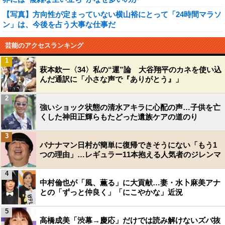
【写真】方向性が定まっていない横山裕にとって「24時間マラソ
ン」は、今後を占う大事な仕事だ
芸能のアクセスランキング
1
萩本欽一〈34〉私の“運”論 大谷翔平のカネを使い込
んだ通訳に「小さな声で『ありがとう』」
2
強いショック状態の清水アキラに心配の声…子供を亡
くした神田正輝らもたどった遺族ケアの道のり
3
バナナマン日村が簡単に復帰できそうにない「もう1
つの理由」…レギュラー11本抱える人気者のジレンマ
4
中村倫也が「風、薫る」に大貢献…妻・水卜麻美アナ
との「ずっと仲良く」「にこやかな」近況
5
高橋成美「渋幕→慶応」だけでは読み解けないズバ抜