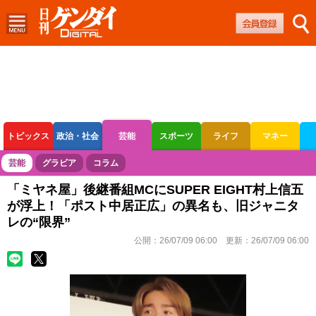
トピックス
政治・社会
芸能
スポーツ
ライフ
マネー
ボートレース
競輪
オートレース
芸能
グラビア
コラム
「ミヤネ屋」後継番組MCにSUPER EIGHT村上信五
が浮上！「ポスト中居正広」の異名も、旧ジャニタ
レの“限界”
公開：
26/07/09 06:00
更新：
26/07/09 06:00