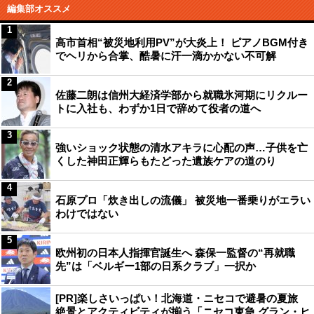
編集部オススメ
1
高市首相“被災地利用PV”が大炎上！ ピアノBGM付き
でヘリから合掌、酷暑に汗一滴かかない不可解
2
佐藤二朗は信州大経済学部から就職氷河期にリクルー
トに入社も、わずか1日で辞めて役者の道へ
3
強いショック状態の清水アキラに心配の声…子供を亡
くした神田正輝らもたどった遺族ケアの道のり
4
石原プロ「炊き出しの流儀」 被災地一番乗りがエラい
わけではない
5
欧州初の日本人指揮官誕生へ 森保一監督の“再就職
先”は「ベルギー1部の日系クラブ」一択か
[PR]楽しさいっぱい！北海道・ニセコで避暑の夏旅
絶景とアクティビティが揃う「ニセコ東急 グラン・ヒ