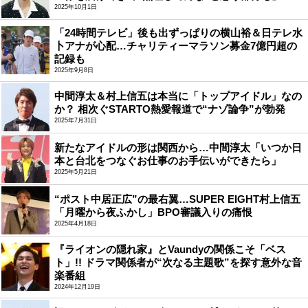
2025年10月1日
「24時間テレビ」後も出ずっぱりの横山裕＆日テレ水
卜アナが心配…チャリティーマラソン募金7億円超の
記録も
2025年9月8日
中間淳太＆村上信五は本当に「トップアイドル」なの
か？ 相次ぐSTARTO熱愛報道で“ナゾ論争”が勃発
2025年7月31日
新たなアイドルの形は関西から…中間淳太「いつか日
本と台北をつなぐお仕事のお手伝いができたら」
2025年5月21日
“ポスト中居正広”の最右翼…SUPER EIGHT村上信五
「月曜から夜ふかし」BPO審議入りの痛恨
2025年4月18日
『ライオンの隠れ家』とVaundyの関係こそ「ベス
ト」!! ドラマ関係者が“次なる主題歌”を探す意外な音
楽番組
2024年12月19日