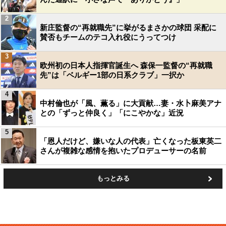
2
新庄監督の“再就職先”に挙がるまさかの球団 采配に
賛否もチームのテコ入れ役にうってつけ
3
欧州初の日本人指揮官誕生へ 森保一監督の“再就職
先”は「ベルギー1部の日系クラブ」一択か
4
中村倫也が「風、薫る」に大貢献…妻・水卜麻美アナ
との「ずっと仲良く」「にこやかな」近況
5
「恩人だけど、嫌いな人の代表」亡くなった板東英二
さんが複雑な感情を抱いたプロデューサーの名前
もっとみる