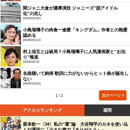
関ジャニ大倉が濃厚演技 ジャニーズ“脱アイドル
化”の兆し
2020年9月24日
小島瑠璃子の肉食一途愛「キングダム」作者との熱愛
認める
2020年8月11日
村上信五とは破局？小島瑠璃子に人気漫画家と“お泊
り”報道
2020年8月1日
名曲聴いて納得 歌詞に力がないからヒット曲が誕生し
ない
2020年5月31日
次のページ
1 / 2
アクセスランキング
週間
1
萩本欽一〈34〉私の“運”論 大谷翔平のカネを使い込
んだ通訳に「小さな声で『ありがとう』」