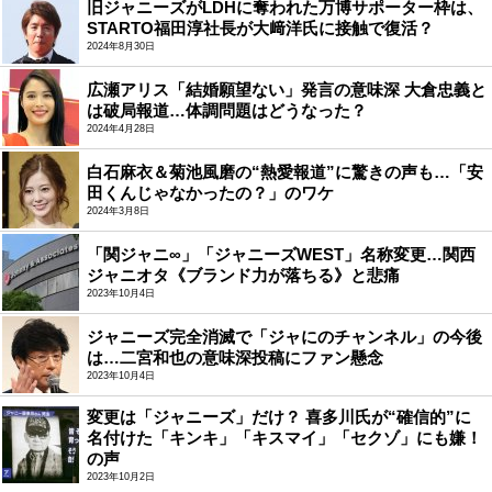
旧ジャニーズがLDHに奪われた万博サポーター枠は、
STARTO福田淳社長が大﨑洋氏に接触で復活？
2024年8月30日
広瀬アリス「結婚願望ない」発言の意味深 大倉忠義と
は破局報道…体調問題はどうなった？
2024年4月28日
白石麻衣＆菊池風磨の“熱愛報道”に驚きの声も…「安
田くんじゃなかったの？」のワケ
2024年3月8日
「関ジャニ∞」「ジャニーズWEST」名称変更…関西
ジャニオタ《ブランド力が落ちる》と悲痛
2023年10月4日
ジャニーズ完全消滅で「ジャにのチャンネル」の今後
は…二宮和也の意味深投稿にファン懸念
2023年10月4日
変更は「ジャニーズ」だけ？ 喜多川氏が“確信的”に
名付けた「キンキ」「キスマイ」「セクゾ」にも嫌！
の声
2023年10月2日