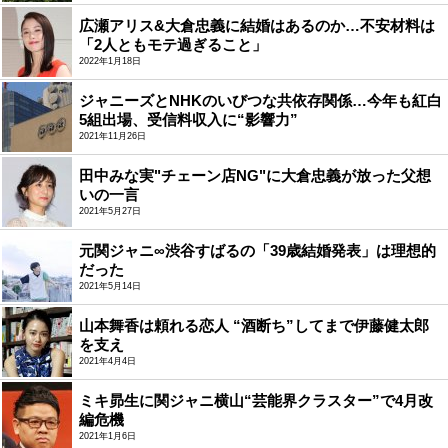
広瀬アリス&大倉忠義に結婚はあるのか…不安材料は
「2人ともモテ過ぎること」
2022年1月18日
ジャニーズとNHKのいびつな共依存関係…今年も紅白
5組出場、受信料収入に“影響力”
2021年11月26日
田中みな実"チェーン店NG"に大倉忠義が放った父想
いの一言
2021年5月27日
元関ジャニ∞渋谷すばるの「39歳結婚発表」は理想的
だった
2021年5月14日
山本舞香は頼れる恋人 “酒断ち”してまで伊藤健太郎
を支え
2021年4月4日
ミキ昴生に関ジャニ横山“芸能界クラスター”で4月改
編危機
2021年1月6日