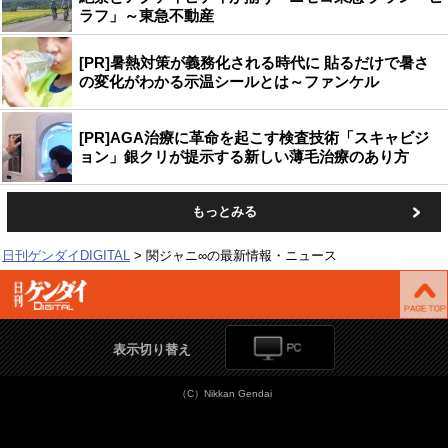
ラフ」～東急不動産
[PR]暑熱対策が義務化される時代に 貼るだけで暑さ
の変化がわかる示温シールとは～ファンケル
[PR]AGA治療に革命を起こす検査技術「スキャビジ
ョン」銀クリが提示する新しい薄毛治療のあり方
もっとみる
日刊ゲンダイDIGITAL
関ジャニ∞の最新情報・ニュース
表示切り替え
（C）Nikkan Gendai