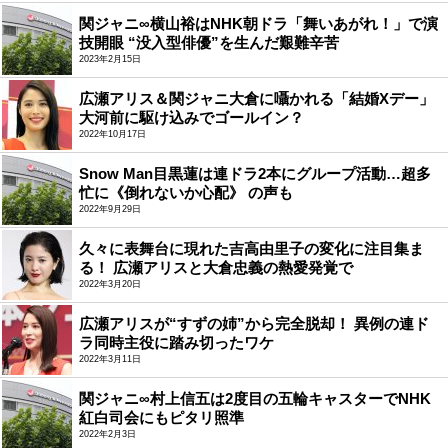
関ジャニ∞横山裕はNHK朝ドラ「舞いあがれ！」で演
技開眼 “没入型俳優”を生んだ艱難辛苦
2023年2月15日
広瀬アリス＆関ジャニ大倉に囁かれる「結婚Xデー」
大河前に駆け込みでゴールイン？
2022年10月17日
Snow Man目黒蓮は連ドラ2本にグループ活動…超多
忙に《倒れないか心配》 の声も
2022年9月29日
久々に表舞台に現れた吉高由里子の変化に注目集ま
る！ 広瀬アリスと大倉忠義の熱愛発覚で
2022年3月20日
広瀬アリスが“すずの姉”から完全脱却！ 異例の連ド
ラ同時主役に踏み切ったワケ
2022年3月11日
関ジャニ∞村上信五は2度目の五輪キャスターでNHK
紅白司会にもピタリ照準
2022年2月3日