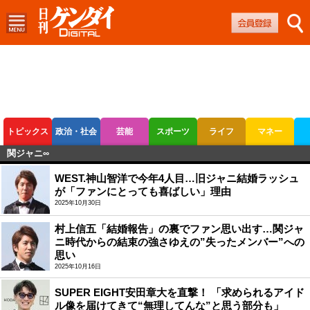
トピックス
政治・社会
芸能
スポーツ
ライフ
マネー
関ジャニ∞
ボートレース
競輪
オートレース
WEST.神山智洋で今年4人目…旧ジャニ結婚ラッシュ
が「ファンにとっても喜ばしい」理由
2025年10月30日
村上信五「結婚報告」の裏でファン思い出す…関ジャ
ニ時代からの結束の強さゆえの”失ったメンバー”への
思い
2025年10月16日
SUPER EIGHT安田章大を直撃！ 「求められるアイド
ル像を届けてきて“無理してんな”と思う部分も」