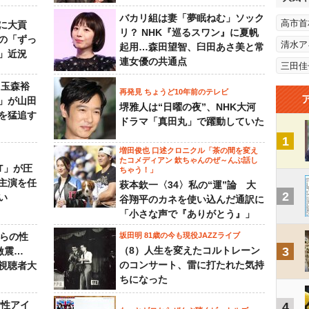
バカリ組は妻「夢眠ねむ」ソック
高市首
に大貢
リ？ NHK『巡るスワン』に夏帆
の「ずっ
清水ア
起用…森田望智、臼田あさ美と常
」近況
連女優の共通点
三田佳
 玉森裕
再発見 ちょうど10年前のテレビ
」が山田
堺雅人は“日曜の夜”、NHK大河
を猛追す
ドラマ「真田丸」で躍動していた
1
増田俊也 口述クロニクル「茶の間を変え
たコメディアン 欽ちゃんのぜ～んぶ話し
NT」が圧
ちゃう！」
主演を任
萩本欽一〈34〉私の“運”論 大
2
い
谷翔平のカネを使い込んだ通訳に
「小さな声で『ありがとう』」
からの性
坂田明 81歳の今も現役JAZZライブ
（8）人生を変えたコルトレーン
3
激震…
のコンサート、雷に打たれた気持
視聴者大
ちになった
女性アイ
4