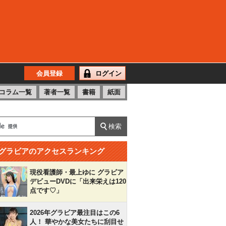
会員登録
ログイン
コラム一覧
著者一覧
書籍
紙面
グラビアのアクセスランキング
現役看護師・最上ゆに グラビア
デビューDVDに「出来栄えは120
点です♡」
2026年グラビア最注目はこの6
人！ 華やかな美女たちに刮目せ