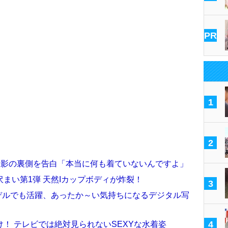
PR
1
2
撮影の裏側を告白「本当に何も着ていないんですよ」
まい第1弾 天然Iカップボディが炸裂！
3
モデルでも活躍、あったか～い気持ちになるデジタル写
4
！ テレビでは絶対見られないSEXYな水着姿