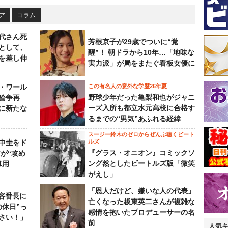
ア
コラム
代さん死
芳根京子が29歳でついに“覚
として、
醒”！ 朝ドラから10年…「地味な
を差し伸
実力派」が局をまたぐ看板女優に
・ワール
この有名人の意外な学歴26年夏
野球少年だった亀梨和也がジャニ
論争再
ーズ入所も都立水元高校に合格す
に新たな
るまでの“男気”あふれる経緯
スージー鈴木のゼロからぜんぶ聴くビート
中圭をド
ルズ
『グラス・オニオン』コミックソ
が“攻め
ング然としたビートルズ版「微笑
算用
がえし」
「恩人だけど、嫌いな人の代表」
美容番長に
亡くなった板東英二さんが複雑な
の休日”っ
感情を抱いたプロデューサーの名
さい！」
前
人気