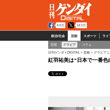
6.6万
18.5万
政治/社会
芸能
スポーツ
ライ
芸能
グラビア
コラム
日刊ゲンダイDIGITAL
芸能
グラビアニ
紅羽祐美は“日本で一番色