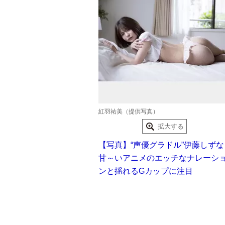
紅羽祐美（提供写真）
拡大する
【写真】“声優グラドル”伊藤しずな
甘～いアニメのエッチなナレーシ
ンと揺れるGカップに注目