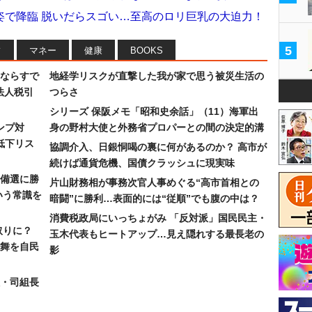
姿で降臨 脱いだらスゴい…至高のロリ巨乳の大迫力！
5
フ
マネー
健康
BOOKS
ならすで
地経学リスクが直撃した我が家で思う被災生活の
法人税引
つらさ
シリーズ 保阪メモ「昭和史余話」（11）海軍出
ンプ対
身の野村大使と外務省プロパーとの間の決定的溝
低下リス
協調介入、日銀恫喝の裏に何があるのか？ 高市が
続けば通貨危機、国債クラッシュに現実味
備選に勝
片山財務相が事務次官人事めぐる“高市首相との
いう常識を
暗闘”に勝利…表面的には“従順”でも腹の中は？
消費税政局にいっちょがみ 「反対派」国民民主・
取りに？
玉木代表もヒートアップ…見え隠れする最長老の
の舞を自民
影
組・司組長