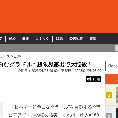
フ
経済
健康
コミック
競馬
公営競技
書籍
ュース
記事
白なグラドル” 超限界露出で大悩殺！
公開日：
2023/01/28 06:00
更新日：
2023/01/28 06:00
印刷
1
“日本で一番色白なグラドル”を自称するグラ
ビアアイドルの紅羽祐美（くれは・ゆみ=163
2