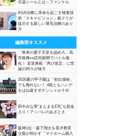
示温シールとは～ファンケル
AGA治療に革命を起こす検査技
術「スキャビジョン」銀クリが
提示する新しい薄毛治療のあり
方
編集部オススメ
「将来の愛子天皇を認めろ」高
市政権vs読売新聞でバトル激
化！ 皇室典範「再び改定」に世
論の85％が味方
2026夏の甲子園は「初出場校」
でも侮れない！ 4校ともハンデ
をはね返すポテンシャル十分
田中みな実“まんまるE乳”も筋金
入り！アッパレのあざとさ
阪神1位・森下翔太を英才教育
父親が明かす「マイホーム購入