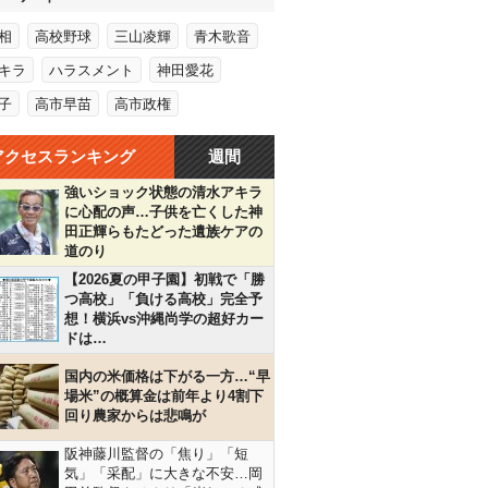
相
高校野球
三山凌輝
青木歌音
キラ
ハラスメント
神田愛花
子
高市早苗
高市政権
アクセスランキング
週間
強いショック状態の清水アキラ
に心配の声…子供を亡くした神
田正輝らもたどった遺族ケアの
道のり
【2026夏の甲子園】初戦で「勝
つ高校」「負ける高校」完全予
想！横浜vs沖縄尚学の超好カー
ドは…
国内の米価格は下がる一方…“早
場米”の概算金は前年より4割下
回り農家からは悲鳴が
阪神藤川監督の「焦り」「短
気」「采配」に大きな不安…岡