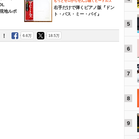
もっとゼロからぜんぶ聴くビートルズ
OL
右手だけで弾くピアノ版『ドン
～現地ルポ
ト・パス・ミー・バイ』
5
う！
6.6万
18.5万
6
7
8
9