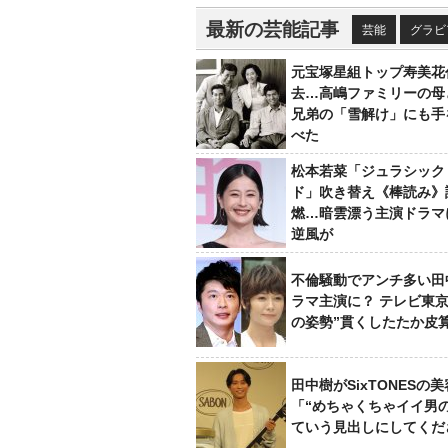
最新の芸能記事
芸能
グラビ
元宝塚星組トップ寿美花
去…高嶋ファミリーの母
兄弟の「雪解け」にも手
べた
松本若菜「ジュラシック
ド」吹き替え《棒読み》
燃…暗雲漂う主演ドラマ
逆風が
不倫騒動でアンチ多い田
ラマ主演に？ テレビ東京
の姿勢”貫くしたたか皮
田中樹がSixTONESの
「“めちゃくちゃイイ男
ていう見出しにしてくだ