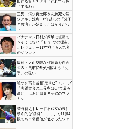
田前監督もチクリ「崩れてる感
じするわ」
三男・清水良太郎さん急死で清
水アキラ沈痛…8年越しの「父子
再共演」が始まったばかりだっ
た
バナナマン日村が簡単に復帰で
きそうにない「もう1つの理由」
…レギュラー11本抱える人気者
のジレンマ
阪神・大山悠輔なぜ離婚を自ら
公表？ 球団OBが指摘する「先
手」の狙い
嘘つき高市首相“鬼リピ”フレーズ
「実質賃金の上昇率はG7で最も
高い」は追い風参考記録のマヤ
カシ
菅野智之トレード不成立の裏に
致命的な“前科”…ここまで11勝4
敗でも市場価値が低かったワケ