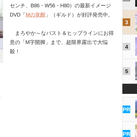
センチ、B86・W56・H80）の最新イメージ
DVD「
Mの覚醒
」（ギルド）が好評発売中。
3
まろやか～なバスト＆ヒップラインにお得
意の「M字開脚」まで、超限界露出で大悩
4
殺！
5
ョ
PR
PR