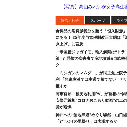
【写真】高山みれいが女子高生
政治・社会
スポーツ
ライ
食料品の消費減税分を賄う「恒久財源」
にある！ 25年度与党税制改正大綱は「
き上げ」に言及
「米国産ジャガイモ」輸入解禁は“トラ
策”？ 恐怖の病害虫で産地壊滅&自給率
ク
「ミシガンのマムダニ」が民主党上院予
利 「急進左派では本選で勝てない」と
覆すか
高市官邸「被災地利用PV」が首相の命
安倍元首相“コロナおこもり動画”の二
党が危惧
神戸への“聖地帰還”めぐり騒然…山口
「7年ぶりの里帰り」は実現するか