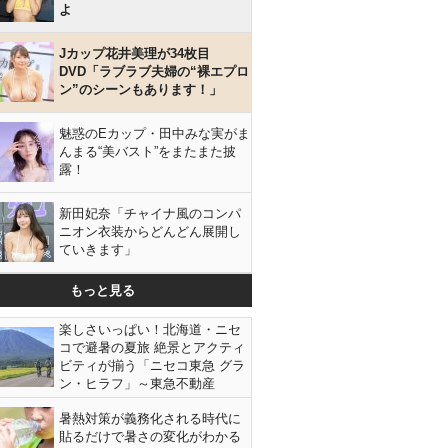
よ
Jカップ花井美理が34枚目
DVD「ラブラブ夫婦の“裸エプロ
ン”のシーンもあります！」
魅惑のEカップ・田中みな実がま
んまる“美バスト”をまたまた披
露！
新田妃奈「チャイナ風のコンパ
ニオン衣装からどんどん展開し
ていきます」
もっと見る
楽しさいっぱい！北海道・ニセ
コで避暑の夏旅 絶景とアクティ
ビティが揃う「ニセコ東急 グラ
ン・ヒラフ」～東急不動産
暑熱対策が義務化される時代に
貼るだけで暑さの変化がわかる