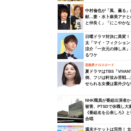
中村倫也が「風、薫る」
献…妻・水卜麻美アナと
と仲良く」「にこやかな
日曜ドラマ対決に異変！
太「マイ・フィクション
涼介「一次元の挿し木」
るワケ
芸能界クロスロード
夏ドラマはTBS「VIVA
倒、フジは軒並み苦戦…
せられる女優は案外少な
NHK職員が番組出演者
被害、PTSDで休職し大
《番組名を公表しろ》と
合唱
週末チケットは完売！ 