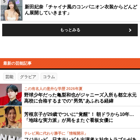
5
新田妃奈「チャイナ風のコンパニオン衣装からどんど
ん展開していきます」
もっとみる
最新の芸能記事
芸能
グラビア
コラム
この有名人の意外な学歴 2026年夏
野球少年だった亀梨和也がジャニーズ入所も都立水元
高校に合格するまでの“男気”あふれる経緯
芳根京子が29歳でついに“覚醒”！ 朝ドラから10年…
「地味な実力派」が局をまたぐ看板女優に
テレビ局に代わり勝手に「情報開示」
フジテレビ、日本テレビも出演者と社内トラブルがあ