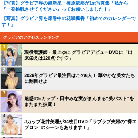
【写真】グラビア界の超新星・榎原依那が1st写真集「私から
『一発挑戦させてください』ってお願いしました！」
【写真】グラビア界を席巻中の花咲楓香「初めてのカレンダーで
す！」
グラビアのアクセスランキング
1
現役看護師・最上ゆに グラビアデビューDVDに「出
来栄えは120点です♡」
2
2026年グラビア最注目はこの6人！ 華やかな美女たち
に刮目せよ
3
魅惑のEカップ・田中みな実がまんまる“美バスト”を
またまた披露！
4
Jカップ花井美理が34枚目DVD「ラブラブ夫婦の“裸エ
プロン”のシーンもあります！」