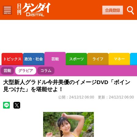
トピックス
政治・社会
芸能
スポーツ
ライフ
マネー
ボートレース
競輪
オートレース
芸能
グラビア
コラム
大型新人グラドル今井美優のイメージDVD「ボイン
見つけた」を堪能せよ！
公開：
24/12/12 06:00
更新：
24/12/12 06:00