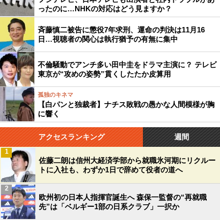
ったのに…NHKの対応はどう見ますか？
斉藤慎二被告に懲役7年求刑、運命の判決は11月16
日…視聴者の関心は執行猶予の有無に集中
不倫騒動でアンチ多い田中圭をドラマ主演に？ テレビ
東京が“攻めの姿勢”貫くしたたか皮算用
孤独のキネマ
【白パンと独裁者】ナチス敗戦の愚かな人間模様が胸
に響く
アクセスランキング
週間
1
佐藤二朗は信州大経済学部から就職氷河期にリクルー
トに入社も、わずか1日で辞めて役者の道へ
2
欧州初の日本人指揮官誕生へ 森保一監督の“再就職
先”は「ベルギー1部の日系クラブ」一択か