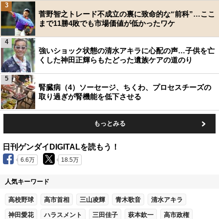
3
菅野智之トレード不成立の裏に致命的な“前科”…ここ
まで11勝4敗でも市場価値が低かったワケ
4
強いショック状態の清水アキラに心配の声…子供を亡
くした神田正輝らもたどった遺族ケアの道のり
5
腎臓病（4）ソーセージ、ちくわ、プロセスチーズの
取り過ぎが腎機能を低下させる
もっとみる
日刊ゲンダイDIGITALを読もう！
6.6万
18.5万
人気キーワード
高校野球
高市首相
三山凌輝
青木歌音
清水アキラ
神田愛花
ハラスメント
三田佳子
萩本欽一
高市政権