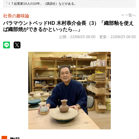
「ＩＴ起業家10人の10年」（講談社）などがある。
> 一覧へ
社長の趣味論
パラマウントベッドHD 木村恭介会長（3）「織部釉を使え
ば織部焼ができるかといったら…」
公開：
22/08/25 06:00
更新：
22/08/25 06:00