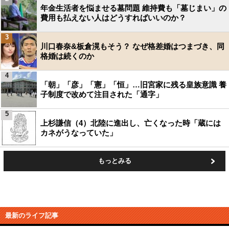
年金生活者を悩ませる墓問題 維持費も「墓じまい」の
費用も払えない人はどうすればいいのか？
3
川口春奈&板倉滉もそう？ なぜ格差婚はつまづき、同
格婚は続くのか
4
「朝」「彦」「憲」「恒」…旧宮家に残る皇族意識 養
子制度で改めて注目された「通字」
5
上杉謙信（4）北陸に進出し、亡くなった時「蔵には
カネがうなっていた」
もっとみる
最新のライフ記事