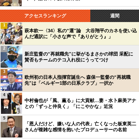
アクセスランキング
週間
1
萩本欽一〈34〉私の“運”論 大谷翔平のカネを使い込
んだ通訳に「小さな声で『ありがとう』」
2
新庄監督の“再就職先”に挙がるまさかの球団 采配に
賛否もチームのテコ入れ役にうってつけ
3
欧州初の日本人指揮官誕生へ 森保一監督の“再就職
先”は「ベルギー1部の日系クラブ」一択か
4
中村倫也が「風、薫る」に大貢献…妻・水卜麻美アナ
との「ずっと仲良く」「にこやかな」近況
5
「恩人だけど、嫌いな人の代表」亡くなった板東英二
さんが複雑な感情を抱いたプロデューサーの名前