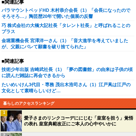
■関連記事
パラマウントベッドHD 木村恭介会長（1）「会長になったので
そろそろ…」陶芸歴20年で開いた個展の反響
巧 株式会社の大橋大記社長「タレント社長」と呼ばれることの
プラス
金堀重機会長 宮澤洋一さん（1）「音大進学を考えていました
が、父親にバレて願書を破り捨てられた」
■関連記事
技術少年出版 吉崎武社長（1）「夢の図書館」の由来は子供の頃
に読んだ雑誌に再会できるから
たいめいけん3代目・専務 茂出木浩司さん（1）江戸凧は江戸の
文化として素晴らしいけど…
暮らしのアクセスランキング
1
愛子さまのリンクコーデににじむ「皇室を担う」覚悟
の表れ 皇室典範改正にご本人の心中やいかに
2