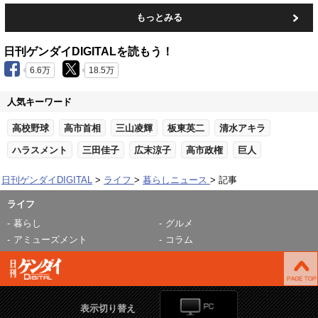
もっとみる
日刊ゲンダイDIGITALを読もう！
6.6万
18.5万
人気キーワード
高校野球
高市首相
三山凌輝
板東英二
清水アキラ
ハラスメント
三田佳子
広末涼子
高市政権
巨人
日刊ゲンダイDIGITAL
ライフ
暮らしニュース
記事
ライフ
暮らし
グルメ
アミューズメント
コラム
表示切り替え