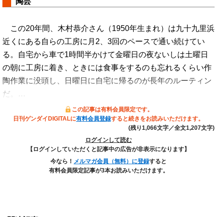
陶芸
この20年間、木村恭介さん（1950年生まれ）は九十九里浜
近くにある自らの工房に月2、3回のペースで通い続けてい
る。自宅から車で1時間半かけて金曜日の夜ないしは土曜日
の朝に工房に着き、ときには食事をするのも忘れるくらい作
陶作業に没頭し、日曜日に自宅に帰るのが長年のルーティン
だ。…
この記事は有料会員限定です。
日刊ゲンダイDIGITALに
有料会員登録
すると続きをお読みいただけます。
(残り1,066文字／全文1,207文字)
ログインして読む
【ログインしていただくと記事中の広告が非表示になります】
今なら！
メルマガ会員（無料）に登録
すると
有料会員限定記事が3本お読みいただけます。