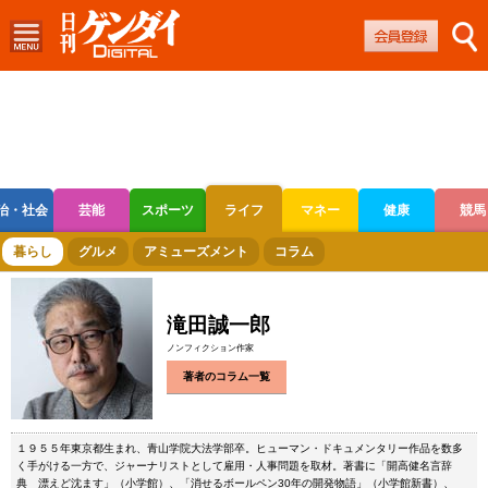
治・社会
芸能
スポーツ
ライフ
マネー
健康
競馬
ボートレース
競輪
オートレース
暮らし
グルメ
アミューズメント
コラム
滝田誠一郎
ノンフィクション作家
著者のコラム一覧
１９５５年東京都生まれ、青山学院大法学部卒。ヒューマン・ドキュメンタリー作品を数多
く手がける一方で、ジャーナリストとして雇用・人事問題を取材。著書に「開高健名言辞
典 漂えど沈ます」（小学館）、「消せるボールペン30年の開発物語」（小学館新書）、