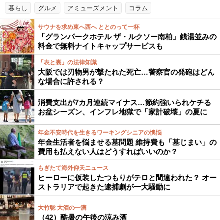
暮らし
グルメ
アミューズメント
コラム
サウナを求め東へ西へ ととのって一杯
「グランパークホテル ザ・ルクソー南柏」銭湯並みの
料金で無料ナイトキャップサービスも
「表と裏」の法律知識
大阪では刃物男が撃たれた死亡…警察官の発砲はどん
な場合に許される？
消費支出が7カ月連続マイナス…節約強いられケチる
お盆シーズン、インフレ地獄で「家計破壊」の夏に
年金不安時代を生きるワーキングシニアの懊悩
年金生活者を悩ませる墓問題 維持費も「墓じまい」の
費用も払えない人はどうすればいいのか？
もぎたて海外仰天ニュース
ヒーローに仮装したつもりがテロと間違われた？ オー
ストラリアで起きた逮捕劇が一大騒動に
大竹聡 大酒の一滴
（42）酷暑の午後の涼み酒