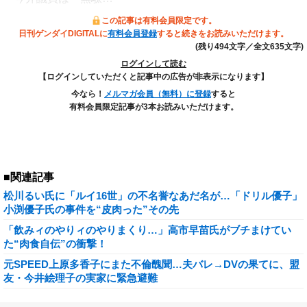
この記事は有料会員限定です。
日刊ゲンダイDIGITALに
有料会員登録
すると続きをお読みいただけます。
(残り494文字／全文635文字)
ログインして読む
【ログインしていただくと記事中の広告が非表示になります】
今なら！
メルマガ会員（無料）に登録
すると
有料会員限定記事が3本お読みいただけます。
■関連記事
松川るい氏に「ルイ16世」の不名誉なあだ名が…「ドリル優子」
小渕優子氏の事件を“皮肉った”その先
「飲みィのやりィのやりまくり…」高市早苗氏がブチまけてい
た“肉食自伝”の衝撃！
元SPEED上原多香子にまた不倫醜聞…夫バレ→DVの果てに、盟
友・今井絵理子の実家に緊急避難