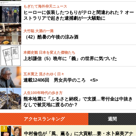
もぎたて海外仰天ニュース
ヒーローに仮装したつもりがテロと間違われた？ オー
ストラリアで起きた逮捕劇が一大騒動に
大竹聡 大酒の一滴
（42）酷暑の午後の涼み酒
本郷史観 日本を変えた傑物たち
上杉謙信（5）晩年に「義」の世界に気づいた
五木寛之 流されゆく日々
連載12406回 男女共学のころ <5>
人生100年時代の歩き方
熊本地震に「ふるさと納税」で支援…寄付金は中抜き
なしで被災地に渡るのか？
アクセスランキング
週間
1
中村倫也が「風、薫る」に大貢献…妻・水卜麻美アナ