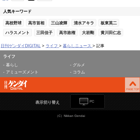
人気キーワード
高校野球
高市首相
三山凌輝
清水アキラ
板東英二
ハラスメント
三田佳子
高市政権
大岩剛
黄川田仁志
日刊ゲンダイDIGITAL
ライフ
暮らしニュース
記事
ライフ
暮らし
グルメ
アミューズメント
コラム
表示切り替え
（C）Nikkan Gendai