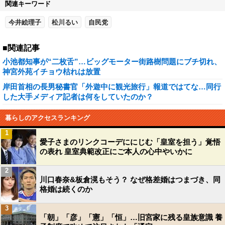
関連キーワード
今井絵理子
松川るい
自民党
■関連記事
小池都知事が“二枚舌”…ビッグモーター街路樹問題にブチ切れ、
神宮外苑イチョウ枯れは放置
岸田首相の長男秘書官「外遊中に観光旅行」報道ではてな…同行
した大手メディア記者は何をしていたのか？
暮らしのアクセスランキング
1
愛子さまのリンクコーデににじむ「皇室を担う」覚悟
の表れ 皇室典範改正にご本人の心中やいかに
2
川口春奈&板倉滉もそう？ なぜ格差婚はつまづき、同
格婚は続くのか
3
「朝」「彦」「憲」「恒」…旧宮家に残る皇族意識 養