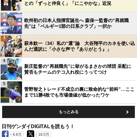
との「ずっと仲良く」「にこやかな」近況
2
欧州初の日本人指揮官誕生へ 森保一監督の“再就職
先”は「ベルギー1部の日系クラブ」一択か
3
萩本欽一〈34〉私の“運”論 大谷翔平のカネを使い込
んだ通訳に「小さな声で『ありがとう』」
4
新庄監督の“再就職先”に挙がるまさかの球団 采配に
賛否もチームのテコ入れ役にうってつけ
5
菅野智之トレード不成立の裏に致命的な“前科”…ここ
まで11勝4敗でも市場価値が低かったワケ
もっとみる
日刊ゲンダイDIGITALを読もう！
6.6万
18.5万