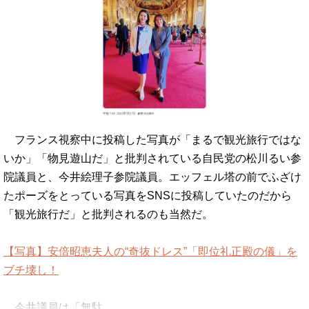
フランス視察中に投稿した写真が「まるで観光旅行ではな
いか」「物見遊山だ」と批判されている自民党の松川るい参
院議員と、今井絵理子参院議員。エッフェル塔の前でふざけ
たポーズをとっている写真をSNSに投稿していたのだから
「観光旅行だ」と批判されるのも当然だ。
【写真】安倍昭恵夫人の“奇抜ドレス”「即位礼正殿の儀」を
ブチ壊し！
今井議員は「無駄…