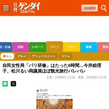
治・社会
芸能
スポーツ
ライフ
マネー
健康
競馬
ボートレース
競輪
オートレース
暮らし
グルメ
アミューズメント
コラム
自民女性局「パリ研修」はたった6時間…今井絵理
子、松川るい両議員ほぼ観光旅行バレバレ
公開：
23/08/07 13:20
更新：
23/08/07 13:20