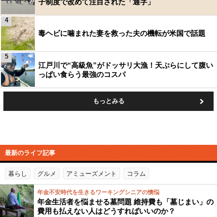
子制度で改めて注目された「通字」
4
毒ヘビに噛まれた妻を救った夫の機転が米国で話題
5
江戸川で“高級魚”がドッサリ大漁！天ぷらにして腹い
っぱい食らう最強のコスパ
もっとみる
最新のライフ記事
暮らし
グルメ
アミューズメント
コラム
年金不安時代を生きるワーキングシニアの懊悩
年金生活者を悩ませる墓問題 維持費も「墓じまい」の
費用も払えない人はどうすればいいのか？