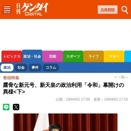
トピックス
政治・社会
芸能
スポーツ
ライフ
マネー
ボートレース
競輪
オートレース
政治
社会
事件
コラム
> 一覧へ
巻頭特集
露骨な新元号、新天皇の政治利用「令和」幕開けの
異様<下>
公開：
19/04/01 17:00
更新：
19/04/01 17:15