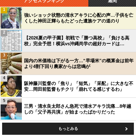
アクセスランキング
週間
1
強いショック状態の清水アキラに心配の声…子供を亡
くした神田正輝らもたどった遺族ケアの道のり
2
【2026夏の甲子園】初戦で「勝つ高校」「負ける高
校」完全予想！横浜vs沖縄尚学の超好カードは…
3
国内の米価格は下がる一方…“早場米”の概算金は前年
より4割下回り農家からは悲鳴が
4
阪神藤川監督の「焦り」「短気」「采配」に大きな不
安…岡田前監督もチクリ「崩れてる感じするわ」
5
三男・清水良太郎さん急死で清水アキラ沈痛…8年越
しの「父子再共演」が始まったばかりだった
もっとみる