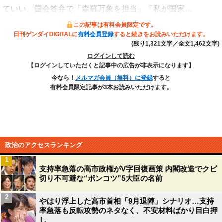
ていい。国会答弁で「森羅万象を担当」「私が国家…
この記事は有料会員限定です。
日刊ゲンダイDIGITALに
有料会員登録
すると続きをお読みいただけます。
(残り1,321文字／全文1,462文字)
ログインして読む
【ログインしていただくと記事中の広告が非表示になります】
今なら！
メルマガ会員（無料）に登録
すると
有料会員限定記事が3本お読みいただけます。
政治のアクセスランキング
1
支持率急落の高市政権がV字回復画策 内閣改造でクビ
切り不可避な“ポンコツ”5大臣の名前
2
やはり浮上した高市首相「9月退陣」シナリオ…支持
率急落も反転攻勢のネタなく、不安材料ばかり目白押
し