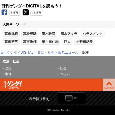
日刊ゲンダイDIGITALを読もう！
6.6万
18.5万
人気キーワード
高市首相
高校野球
青木歌音
清水アキラ
ハラスメント
高市早苗
高市政権
黄川田仁志
巨人
小野田紀美
日刊ゲンダイDIGITAL
政治・社会
政治ニュース
記事
政治・社会
政治
社会
事件
コラム
表示切り替え
（C）Nikkan Gendai