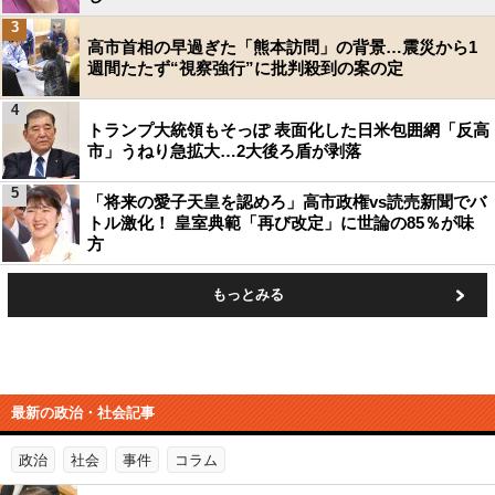
3
高市首相の早過ぎた「熊本訪問」の背景…震災から1
週間たたず“視察強行”に批判殺到の案の定
4
トランプ大統領もそっぽ 表面化した日米包囲網「反高
市」うねり急拡大…2大後ろ盾が剥落
5
「将来の愛子天皇を認めろ」高市政権vs読売新聞でバ
トル激化！ 皇室典範「再び改定」に世論の85％が味
方
もっとみる
最新の政治・社会記事
政治
社会
事件
コラム