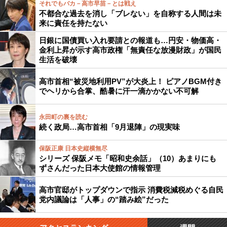
それでもバカ－高市早苗－とは戦え
不都合な過去を消し「ブレない」を自称する人間は未
来に責任を持たない
日銀に国債買い入れ要請との報道も…円安・物価高・
金利上昇が示す高市政権「無責任な放漫財政」が国民
生活を破壊
高市首相“被災地利用PV”が大炎上！ ピアノBGM付き
でヘリから合掌、酷暑に汗一滴かかない不可解
永田町の裏を読む
続く政局…高市首相「9月退陣」の現実味
保阪正康 日本史縦横無尽
シリーズ 保阪メモ「昭和史余話」（10）あまりにも
ずさんだった日本大使館の情報管理
高市官邸がトップダウンで指示 消費税減税めぐる自民
党内議論は「人事」の“踏み絵”だった