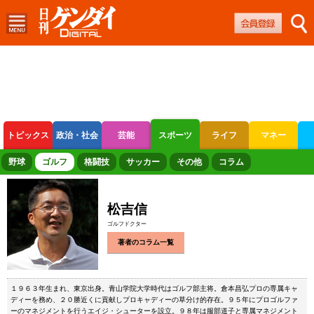
トピックス
政治・社会
芸能
スポーツ
ライフ
マネー
ボートレース
競輪
オートレース
野球
ゴルフ
格闘技
サッカー
その他
コラム
松吉信
ゴルフドクター
著者のコラム一覧
１９６３年生まれ、東京出身。青山学院大学時代はゴルフ部主将。倉本昌弘プロの専属キャ
ディーを務め、２０勝近くに貢献しプロキャディーの草分け的存在。９５年にプロゴルファ
ーのマネジメントを行うエイジ・シューターを設立。９８年は服部道子と専属マネジメント