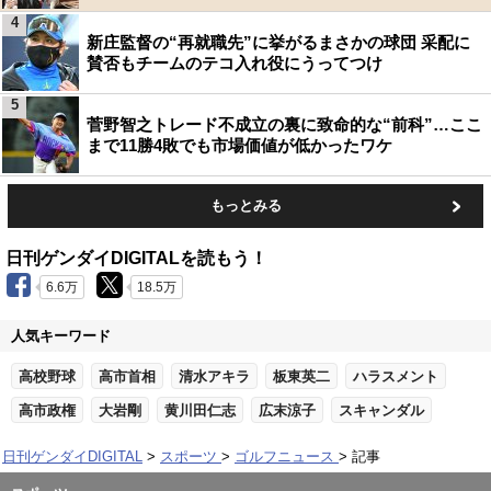
4
新庄監督の“再就職先”に挙がるまさかの球団 采配に
賛否もチームのテコ入れ役にうってつけ
5
菅野智之トレード不成立の裏に致命的な“前科”…ここ
まで11勝4敗でも市場価値が低かったワケ
もっとみる
日刊ゲンダイDIGITALを読もう！
6.6万
18.5万
人気キーワード
高校野球
高市首相
清水アキラ
板東英二
ハラスメント
高市政権
大岩剛
黄川田仁志
広末涼子
スキャンダル
日刊ゲンダイDIGITAL
スポーツ
ゴルフニュース
記事