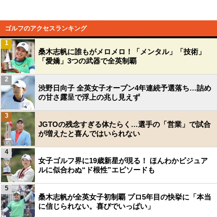
ゴルフのアクセスランキング
1
桑木志帆に誰もがメロメロ！「メンタル」「技術」
「愛嬌」3つの武器で全英制覇
2
渋野日向子 全英女子オープン4年連続予選落ち…詰め
の甘さ露呈で浮上の兆し見えず
3
JGTOの残念すぎる体たらく…選手の「営業」で試合
が増えたと喜んではいられない
4
女子ゴルフ界に19歳新星が現る！ ほんわかビジュア
ルに似合わぬ“ド根性”エピソードも
5
桑木志帆が全英女子初制覇 プロ5年目の快挙に「本当
に信じられない。喜びでいっぱい」