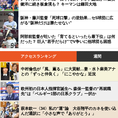
健洋に続き板倉滉も？ キーマンは鎌田大地
阪神・藤川監督「死球口撃」の逆効果…セ5球団に広
がる“阪神だけは勝たせない”
阿部前監督が吐いた「育てるといったら最下位」は何
だった？ 巨人“若手だらけ”でV争いに他球団も困惑
アクセスランキング
週間
1
中村倫也が「風、薫る」に大貢献…妻・水卜麻美アナ
との「ずっと仲良く」「にこやかな」近況
2
欧州初の日本人指揮官誕生へ 森保一監督の“再就職
先”は「ベルギー1部の日系クラブ」一択か
3
萩本欽一〈34〉私の“運”論 大谷翔平のカネを使い込
んだ通訳に「小さな声で『ありがとう』」