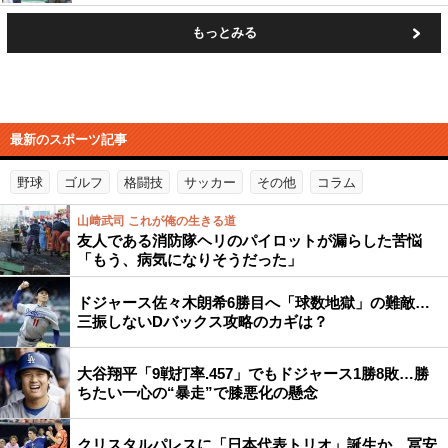
もっとみる
最新のスポーツ記事
野球
ゴルフ
格闘技
サッカー
その他
コラム
山﨑武司 これが俺の生きる道
友人である消防隊ヘリのパイロットが漏らした苦悩
「もう、病気になりそうだった」
ドジャース佐々木朗希6勝目へ「球数地獄」の難敵…
三振しないDバックス攻略のカギは？
大谷翔平「9戦打率.457」でもドジャース1勝8敗…勝
ちたい一心の“暴走”で膝悪化の懸念
クリスタルパレスに「日本代表トリオ」誕生か…冨安