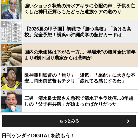
1
強いショック状態の清水アキラに心配の声…子供を亡
くした神田正輝らもたどった遺族ケアの道のり
2
【2026夏の甲子園】初戦で「勝つ高校」「負ける高
校」完全予想！横浜vs沖縄尚学の超好カードは…
3
国内の米価格は下がる一方…“早場米”の概算金は前年
より4割下回り農家からは悲鳴が
4
阪神藤川監督の「焦り」「短気」「采配」に大きな不
安…岡田前監督もチクリ「崩れてる感じするわ」
5
三男・清水良太郎さん急死で清水アキラ沈痛…8年越
しの「父子再共演」が始まったばかりだった
もっとみる
日刊ゲンダイDIGITALを読もう！