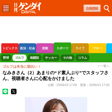
トピックス
政治・社会
芸能
スポーツ
ライフ
マネー
ボートレース
競輪
オートレース
野球
ゴルフ
格闘技
サッカー
その他
コラム
> 一覧へ
ゴルフは本当に面白い！
なみきさん（2）あまりの“ド素人ぶり”でスタッフさ
ん、視聴者さんに心配をかけました
公開：
25/06/15 17:00
更新：
25/06/15 17:00