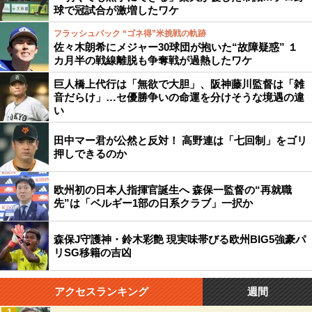
球で冠試合が激増したワケ
フラッシュバック “ゴネ得”米挑戦の軌跡
佐々木朗希にメジャー30球団が抱いた“故障疑惑” １
カ月半の戦線離脱も争奪戦が過熱したワケ
巨人橋上代行は「無欲で大胆」、阪神藤川監督は「雑
音だらけ」…セ優勝争いの命運を分けそうな境遇の違
い
田中マー君が公然と反対！ 高野連は「七回制」をゴリ
押しできるのか
欧州初の日本人指揮官誕生へ 森保一監督の“再就職
先”は「ベルギー1部の日系クラブ」一択か
森保J守護神・鈴木彩艶 現実味帯びる欧州BIG5強豪パ
リSG移籍の吉凶
アクセスランキング
週間