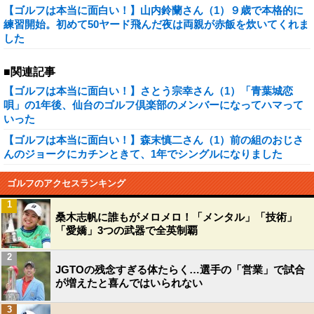
【ゴルフは本当に面白い！】山内鈴蘭さん（1）９歳で本格的に
練習開始。初めて50ヤード飛んだ夜は両親が赤飯を炊いてくれま
した
■関連記事
【ゴルフは本当に面白い！】さとう宗幸さん（1）「青葉城恋
唄」の1年後、仙台のゴルフ倶楽部のメンバーになってハマって
いった
【ゴルフは本当に面白い！】森末慎二さん（1）前の組のおじさ
んのジョークにカチンときて、1年でシングルになりました
ゴルフのアクセスランキング
1
桑木志帆に誰もがメロメロ！「メンタル」「技術」
「愛嬌」3つの武器で全英制覇
2
JGTOの残念すぎる体たらく…選手の「営業」で試合
が増えたと喜んではいられない
3