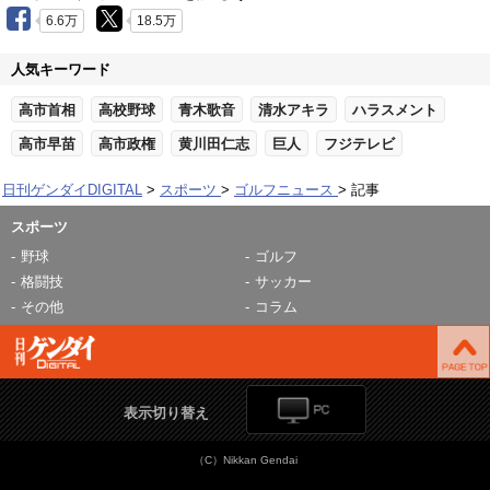
6.6万
18.5万
人気キーワード
高市首相
高校野球
青木歌音
清水アキラ
ハラスメント
高市早苗
高市政権
黄川田仁志
巨人
フジテレビ
日刊ゲンダイDIGITAL
スポーツ
ゴルフニュース
記事
スポーツ
野球
ゴルフ
格闘技
サッカー
その他
コラム
表示切り替え
（C）Nikkan Gendai