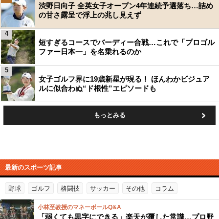
渋野日向子 全英女子オープン4年連続予選落ち…詰め
の甘さ露呈で浮上の兆し見えず
4
短すぎるコースでバーディー合戦…これで「プロゴル
ファー日本一」を名乗れるのか
5
女子ゴルフ界に19歳新星が現る！ ほんわかビジュア
ルに似合わぬ“ド根性”エピソードも
もっとみる
最新のスポーツ記事
野球
ゴルフ
格闘技
サッカー
その他
コラム
小林至教授のマネーボールQ&A
「弱くても黒字にできる」楽天が覆した常識…プロ野