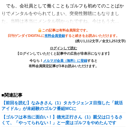
でも、会社員として働くこともゴルフも初めてのことばか
りでメンタルをやられてしまい、突発性難聴にもなりまし
た。当時は本当にメンタル弱かったですね。今はもう大…
この記事は有料会員限定です。
日刊ゲンダイDIGITALに
有料会員登録
すると続きをお読みいただけます。
(残り1,112文字／全文1,253文字)
ログインして読む
【ログインしていただくと記事中の広告が非表示になります】
今なら！
メルマガ会員（無料）に登録
すると
有料会員限定記事が3本お読みいただけます。
■関連記事
【前回を読む】なみきさん（1）タカラジェンヌ目指した「就活
アイドル」が未経験のゴルフ番組MCに
【ゴルフは本当に面白い！】徳光正行さん（1）親父は口うるさ
くて、「やってられない！」と一度はゴルフをやめたんです