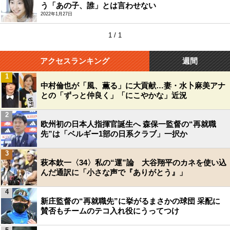
う「あの子、誰」とは言わせない
2022年1月27日
1 / 1
アクセスランキング
週間
1
中村倫也が「風、薫る」に大貢献…妻・水卜麻美アナ
との「ずっと仲良く」「にこやかな」近況
2
欧州初の日本人指揮官誕生へ 森保一監督の“再就職
先”は「ベルギー1部の日系クラブ」一択か
3
萩本欽一〈34〉私の“運”論 大谷翔平のカネを使い込
んだ通訳に「小さな声で『ありがとう』」
4
新庄監督の“再就職先”に挙がるまさかの球団 采配に
賛否もチームのテコ入れ役にうってつけ