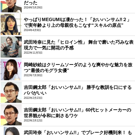
だった
2024年5月29日
やっぱりMEGUMIは凄かった！「おいハンサム‼２」
で実年齢より上の母親役もこなす“スキルの原点”
2024年4月9日
武田玲奈に見た「ヒロイン性」 舞台で磨いた巧みな表
現力で一気に開花の予感
2022年11月5日
岡崎紗絵はクリームソーダのような爽やかな魅力を放
つ“最後のモグラ女優”
2022年7月30日
吉田鋼太郎「おいハンサム‼」 勝手な教訓を口にする
パパがいい
2022年2月23日
吉田鋼太郎「おいハンサム!!」60代ヒットメーカーの
世界観が令和に刺さるワケ
2022年2月12日
武田玲奈「おいハンサム!!」でブレーク好機到来！ も