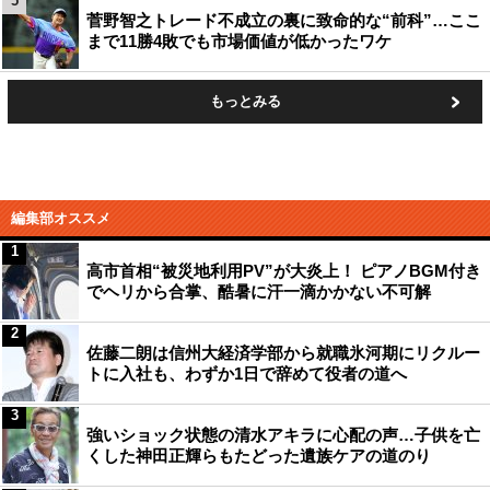
5
菅野智之トレード不成立の裏に致命的な“前科”…ここ
まで11勝4敗でも市場価値が低かったワケ
もっとみる
編集部オススメ
1
高市首相“被災地利用PV”が大炎上！ ピアノBGM付き
でヘリから合掌、酷暑に汗一滴かかない不可解
2
佐藤二朗は信州大経済学部から就職氷河期にリクルー
トに入社も、わずか1日で辞めて役者の道へ
3
強いショック状態の清水アキラに心配の声…子供を亡
くした神田正輝らもたどった遺族ケアの道のり