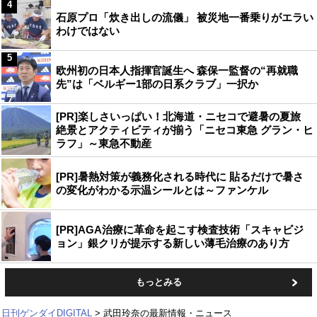
4
石原プロ「炊き出しの流儀」 被災地一番乗りがエラい
わけではない
5
欧州初の日本人指揮官誕生へ 森保一監督の“再就職
先”は「ベルギー1部の日系クラブ」一択か
[PR]楽しさいっぱい！北海道・ニセコで避暑の夏旅
絶景とアクティビティが揃う「ニセコ東急 グラン・ヒ
ラフ」～東急不動産
[PR]暑熱対策が義務化される時代に 貼るだけで暑さ
の変化がわかる示温シールとは～ファンケル
[PR]AGA治療に革命を起こす検査技術「スキャビジ
ョン」銀クリが提示する新しい薄毛治療のあり方
もっとみる
日刊ゲンダイDIGITAL
武田玲奈の最新情報・ニュース