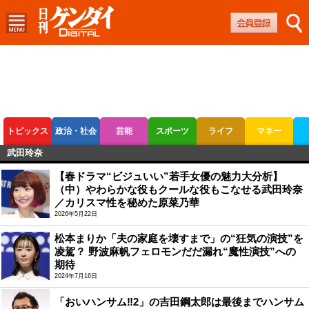
トピックス
政治・社会
芸能
スポーツ
ライフ
マネー
武田玲奈
ボートレース
競輪
オートレース
【春ドラマ“ビジュいい”若手女優の魅力大分析】
（中）やわらかな役もクールな役もこなせる武田玲奈
／カリスマ性を秘めた原菜乃華
2026年5月22日
松本まりか「夫の家庭を壊すまで」の“狂気の演技”を
凌駕？ 野波麻帆フェロモンだだ漏れ“魔性演技”への
期待
2024年7月16日
「おいハンサム‼2」の吉田鋼太郎は最後までハンサム