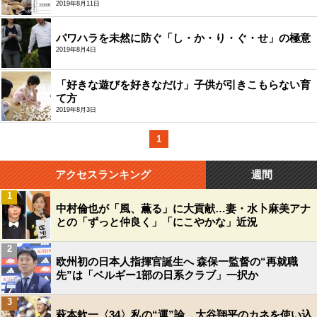
2019年8月11日
パワハラを未然に防ぐ「し・か・り・ぐ・せ」の極意
2019年8月4日
「好きな遊びを好きなだけ」子供が引きこもらない育
て方
2019年8月3日
1
アクセスランキング
週間
1
中村倫也が「風、薫る」に大貢献…妻・水卜麻美アナ
との「ずっと仲良く」「にこやかな」近況
2
欧州初の日本人指揮官誕生へ 森保一監督の“再就職
先”は「ベルギー1部の日系クラブ」一択か
3
萩本欽一〈34〉私の“運”論 大谷翔平のカネを使い込