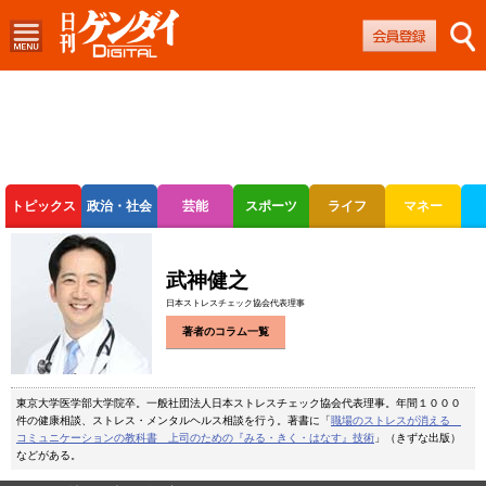
トピックス
政治・社会
芸能
スポーツ
ライフ
マネー
ボートレース
競輪
オートレース
武神健之
日本ストレスチェック協会代表理事
著者のコラム一覧
東京大学医学部大学院卒。一般社団法人日本ストレスチェック協会代表理事。年間１０００
件の健康相談、ストレス・メンタルヘルス相談を行う。著書に「
職場のストレスが消える
コミュニケーションの教科書 上司のための『みる・きく・はなす』技術
」（きずな出版）
などがある。