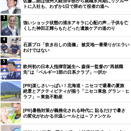
佐藤二朗は信州大経済学部から就職氷河期にリクルー
トに入社も、わずか1日で辞めて役者の道へ
3
強いショック状態の清水アキラに心配の声…子供を亡
くした神田正輝らもたどった遺族ケアの道のり
4
石原プロ「炊き出しの流儀」 被災地一番乗りがエラい
わけではない
5
欧州初の日本人指揮官誕生へ 森保一監督の“再就職
先”は「ベルギー1部の日系クラブ」一択か
[PR]楽しさいっぱい！北海道・ニセコで避暑の夏旅
絶景とアクティビティが揃う「ニセコ東急 グラン・ヒ
ラフ」～東急不動産
[PR]暑熱対策が義務化される時代に 貼るだけで暑さ
の変化がわかる示温シールとは～ファンケル