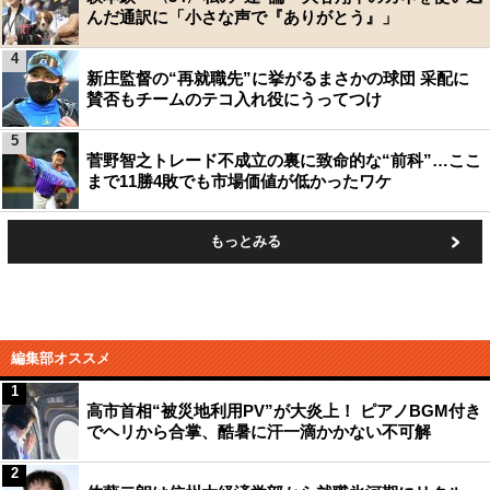
んだ通訳に「小さな声で『ありがとう』」
4
新庄監督の“再就職先”に挙がるまさかの球団 采配に
賛否もチームのテコ入れ役にうってつけ
5
菅野智之トレード不成立の裏に致命的な“前科”…ここ
まで11勝4敗でも市場価値が低かったワケ
もっとみる
編集部オススメ
1
高市首相“被災地利用PV”が大炎上！ ピアノBGM付き
でヘリから合掌、酷暑に汗一滴かかない不可解
2