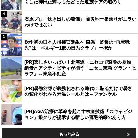
くした神田正輝らもたどった遺族ケアの道のり
4
石原プロ「炊き出しの流儀」 被災地一番乗りがエラい
わけではない
5
欧州初の日本人指揮官誕生へ 森保一監督の“再就職
先”は「ベルギー1部の日系クラブ」一択か
[PR]楽しさいっぱい！北海道・ニセコで避暑の夏旅
絶景とアクティビティが揃う「ニセコ東急 グラン・ヒ
ラフ」～東急不動産
[PR]暑熱対策が義務化される時代に 貼るだけで暑さ
の変化がわかる示温シールとは～ファンケル
[PR]AGA治療に革命を起こす検査技術「スキャビジ
ョン」銀クリが提示する新しい薄毛治療のあり方
もっとみる