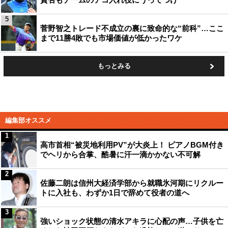
5
菅野智之トレード不成立の裏に致命的な“前科”…ここ
まで11勝4敗でも市場価値が低かったワケ
もっとみる
編集部オススメ
1
高市首相“被災地利用PV”が大炎上！ ピアノBGM付き
でヘリから合掌、酷暑に汗一滴かかない不可解
2
佐藤二朗は信州大経済学部から就職氷河期にリクルー
トに入社も、わずか1日で辞めて役者の道へ
3
強いショック状態の清水アキラに心配の声…子供を亡