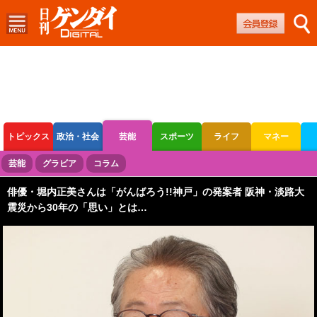
トピックス
政治・社会
芸能
スポーツ
ライフ
マネー
ボートレース
競輪
オートレース
芸能
グラビア
コラム
俳優・堀内正美さんは「がんばろう!!神戸」の発案者 阪神・淡路大
震災から30年の「思い」とは…