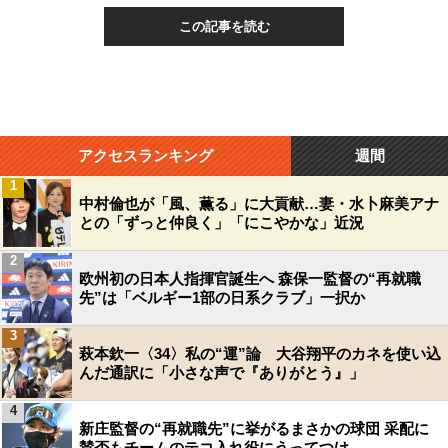
この記事を読む
アクセスランキング
週間
1
中村倫也が「風、薫る」に大貢献…妻・水卜麻美アナ
との「ずっと仲良く」「にこやかな」近況
2
欧州初の日本人指揮官誕生へ 森保一監督の“再就職
先”は「ベルギー1部の日系クラブ」一択か
3
萩本欽一〈34〉私の“運”論 大谷翔平のカネを使い込
んだ通訳に「小さな声で『ありがとう』」
4
新庄監督の“再就職先”に挙がるまさかの球団 采配に
賛否もチームのテコ入れ役にうってつけ